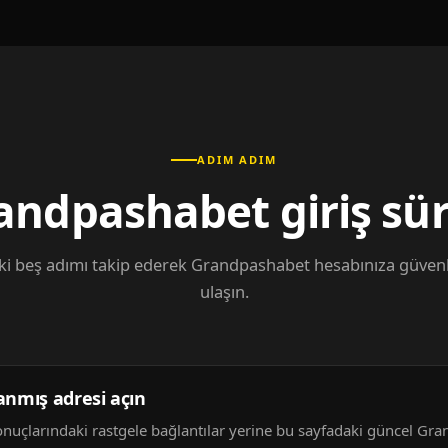
ADIM ADIM
andpashabet giriş sür
i beş adımı takip ederek Grandpashabet hesabınıza güvenl
ulaşın.
anmış adresi açın
nuçlarındaki rastgele bağlantılar yerine bu sayfadaki güncel Gra