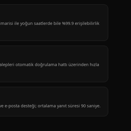
arisi ile yoğun saatlerde bile %99.9 erişilebilirlik
talepleri otomatik doğrulama hattı üzerinden hızla
ve e-posta desteği; ortalama yanıt süresi 90 saniye.