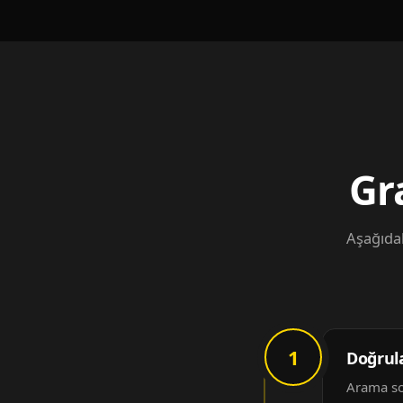
Gr
Aşağıdak
1
Doğrul
Arama so