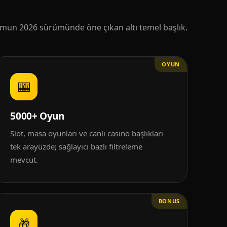
rmun 2026 sürümünde öne çıkan altı temel başlık.
OYUN
🎰
5000+ Oyun
Slot, masa oyunları ve canlı casino başlıkları
tek arayüzde; sağlayıcı bazlı filtreleme
mevcut.
BONUS
🎁