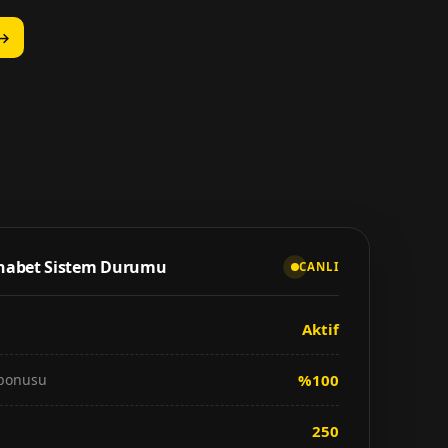
 →
habet Sistem Durumu
CANLI
Aktif
%100
 bonusu
250