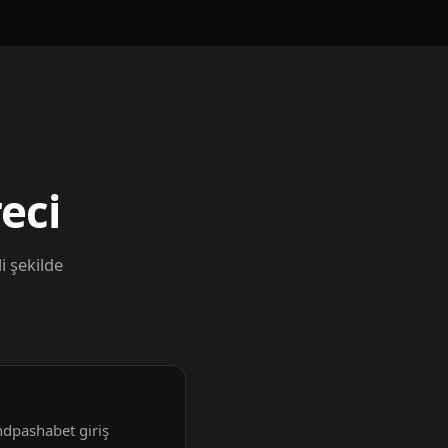
eci
i şekilde
ndpashabet giriş