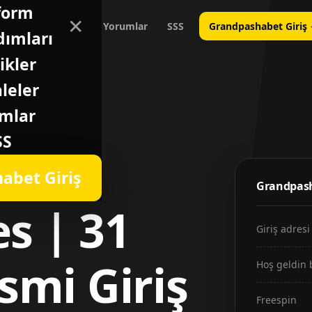
form
✕
kler
Makaleler
Yorumlar
SSS
Grandpashabet Giriş
dımları
ikler
leler
mlar
SS
abet
abet Giriş
Grandpas
s | 31
Giriş adresi
mi Giriş
Hoş geldin
Freespin