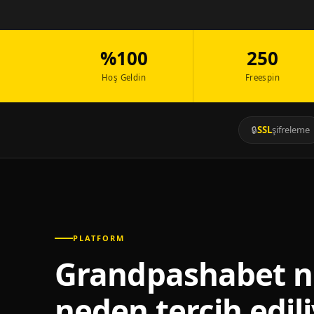
%100
250
Hoş Geldin
Freespin
🔒
SSL
şifreleme
PLATFORM
Grandpashabet ne
neden tercih edil