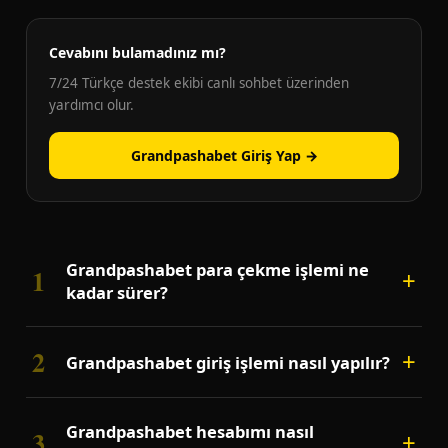
Cevabını bulamadınız mı?
7/24 Türkçe destek ekibi canlı sohbet üzerinden
yardımcı olur.
Grandpashabet Giriş Yap →
Grandpashabet para çekme işlemi ne
1
+
kadar sürer?
Talep oluşturulduktan sonra Grandpashabet
2
+
Grandpashabet giriş işlemi nasıl yapılır?
finans birimi işlemi çoğunlukla on beş dakika ile
bir saat arasında onaylıyor. Akşam saatlerindeki
Grandpashabet hesabınıza girmek için güncel
yoğunlukta bu süre bir miktar uzayabiliyor;
Grandpashabet hesabımı nasıl
3
+
adrese ulaşıp sağ üst köşedeki giriş butonuna
banka tarafındaki bekleme ise seçilen yönteme