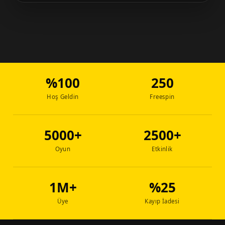
%100
250
Hoş Geldin
Freespin
5000+
2500+
Oyun
Etkinlik
1M+
%25
Üye
Kayıp İadesi