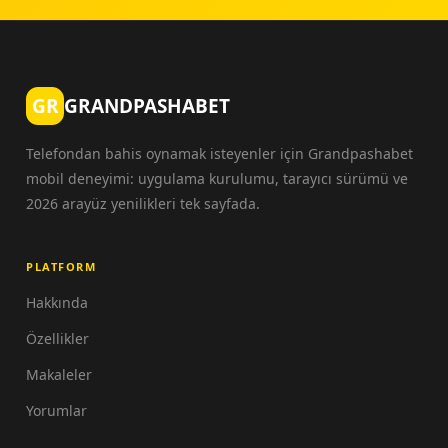
GR
GRANDPASHABET
Telefondan bahis oynamak isteyenler için Grandpashabet
mobil deneyimi: uygulama kurulumu, tarayıcı sürümü ve
2026 arayüz yenilikleri tek sayfada.
PLATFORM
Hakkında
Özellikler
Makaleler
Yorumlar