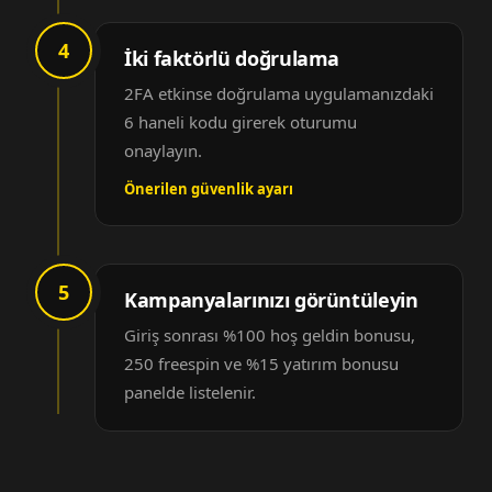
4
İki faktörlü doğrulama
2FA etkinse doğrulama uygulamanızdaki
6 haneli kodu girerek oturumu
onaylayın.
Önerilen güvenlik ayarı
5
Kampanyalarınızı görüntüleyin
Giriş sonrası %100 hoş geldin bonusu,
250 freespin ve %15 yatırım bonusu
panelde listelenir.