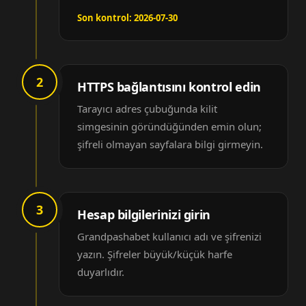
Son kontrol: 2026-07-30
2
HTTPS bağlantısını kontrol edin
Tarayıcı adres çubuğunda kilit
simgesinin göründüğünden emin olun;
şifreli olmayan sayfalara bilgi girmeyin.
3
Hesap bilgilerinizi girin
Grandpashabet kullanıcı adı ve şifrenizi
yazın. Şifreler büyük/küçük harfe
duyarlıdır.