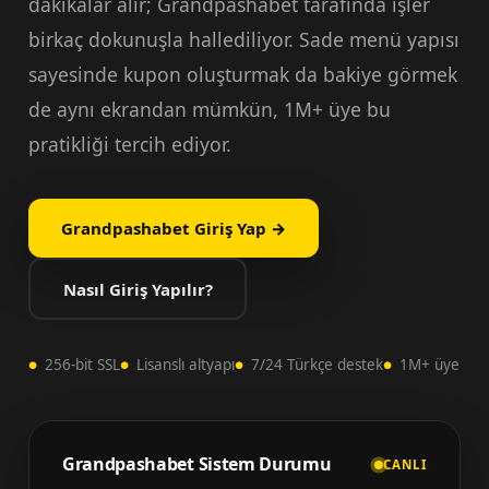
dakikalar alır; Grandpashabet tarafında işler
birkaç dokunuşla hallediliyor. Sade menü yapısı
sayesinde kupon oluşturmak da bakiye görmek
de aynı ekrandan mümkün, 1M+ üye bu
pratikliği tercih ediyor.
Grandpashabet Giriş Yap →
Nasıl Giriş Yapılır?
256-bit SSL
Lisanslı altyapı
7/24 Türkçe destek
1M+ üye
Grandpashabet Sistem Durumu
CANLI