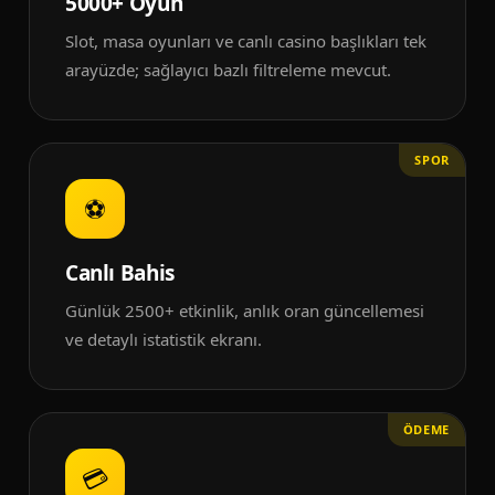
5000+ Oyun
Slot, masa oyunları ve canlı casino başlıkları tek
arayüzde; sağlayıcı bazlı filtreleme mevcut.
SPOR
⚽
Canlı Bahis
Günlük 2500+ etkinlik, anlık oran güncellemesi
ve detaylı istatistik ekranı.
ÖDEME
💳