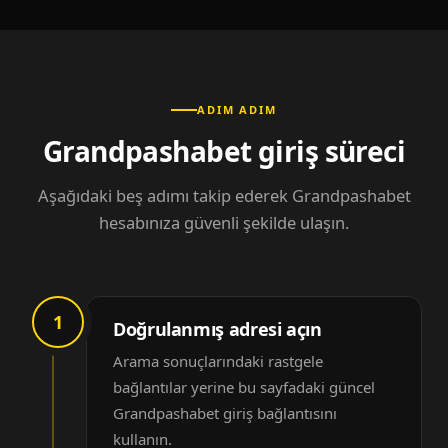
ADIM ADIM
Grandpashabet giriş süreci
Aşağıdaki beş adımı takip ederek Grandpashabet
hesabınıza güvenli şekilde ulaşın.
1
Doğrulanmış adresi açın
Arama sonuçlarındaki rastgele
bağlantılar yerine bu sayfadaki güncel
Grandpashabet giriş bağlantısını
kullanın.