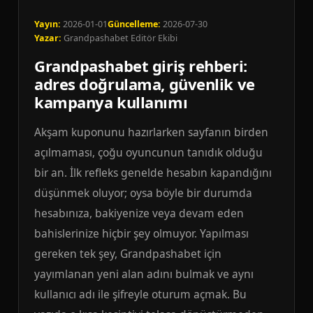
Yayın:
2026-01-01
Güncelleme:
2026-07-30
Yazar:
Grandpashabet Editör Ekibi
Grandpashabet giriş rehberi:
adres doğrulama, güvenlik ve
kampanya kullanımı
Akşam kuponunu hazırlarken sayfanın birden
açılmaması, çoğu oyuncunun tanıdık olduğu
bir an. İlk refleks genelde hesabın kapandığını
düşünmek oluyor; oysa böyle bir durumda
hesabınıza, bakiyenize veya devam eden
bahislerinize hiçbir şey olmuyor. Yapılması
gereken tek şey, Grandpashabet için
yayımlanan yeni alan adını bulmak ve aynı
kullanıcı adı ile şifreyle oturum açmak. Bu