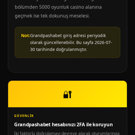
bölümden 5000 oyunluk casino alanına
geçmek ise tek dokunuş meselesi.
Not:
Grandpashabet giriş adresi periyodik
olarak güncellenebilir. Bu sayfa 2026-07-
30 tarihinde doğrulanmıştır.
🔐
GÜVENLIK
Grandpashabet hesabınızı 2FA ile koruyun
İki faktörlü doğrulamayı devreye alarak oturumlarınıza