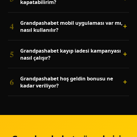
kapatabilirim?
tıklamanız yeterli. Kullanıcı adı ve şifrenizi
ve mesai saatlerine göre değişiyor.
yazdıktan sonra panel doğrudan açılır. Şifrenizi
Kapatma talebi canlı destek üzerinden ya da
hatırlamıyorsanız e-posta ya da telefon
Grandpashabet mobil uygulaması var mı,
4
+
sisteme kayıtlı e-posta adresinizden iletiliyor.
nasıl kullanılır?
doğrulamasıyla yenileyebilir, ardından sayfaya
Grandpashabet ekibi bakiyenizi kontrol ettikten
sorunsuz erişebilirsiniz.
sonra hesabı donduruyor ve kalıcı olarak
Telefon tarayıcısından açılan Grandpashabet
kapatıyor. Bir süre ara vermek isteyenler için
Grandpashabet kayıp iadesi kampanyası
5
+
arayüzü ekran boyutuna kendini uyarlıyor;
nasıl çalışır?
geçici mola seçeneği de bulunuyor.
bunun yanında Android cihazlar için kurulum
dosyası da sunuluyor. iOS kullanan üyeler siteyi
Haftalık zarar hesaplanıyor ve bu tutarın 25
ana ekrana kısayol olarak ekleyerek uygulamaya
Grandpashabet hoş geldin bonusu ne
6
+
oranındaki bölümü hesabınıza geri yükleniyor.
kadar veriliyor?
çok yakın bir deneyim elde edebiliyor.
Grandpashabet tarafında iade genelde pazartesi
günleri tanımlanıyor ve düşük çevrim şartıyla
Yeni kayıt olan üyeler için Grandpashabet
kullanılabiliyor. Kampanyanın üst sınırı kural
tarafında ilk yatırıma özel 100 oranında hoş
metninde açıkça belirtiliyor.
geldin desteği ve 250 adet ücretsiz dönüş
tanımlanıyor. Kampanyaya katılmak isteyen
kullanıcının hesap bilgilerini doğrulaması ve