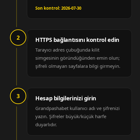
Son kontrol: 2026-07-30
2
HTTPS bağlantısını kontrol edin
Tarayıcı adres çubuğunda kilit
simgesinin göründüğünden emin olun;
şifreli olmayan sayfalara bilgi girmeyin.
3
Hesap bilgilerinizi girin
Grandpashabet kullanıcı adı ve şifrenizi
yazın. Şifreler büyük/küçük harfe
duyarlıdır.