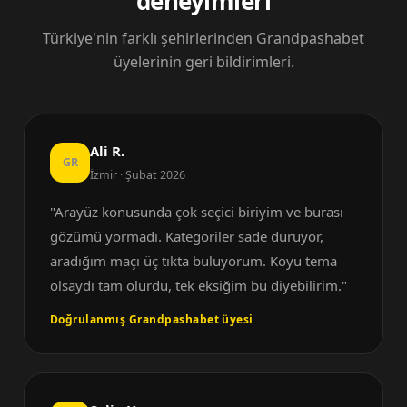
deneyimleri
Türkiye'nin farklı şehirlerinden Grandpashabet
üyelerinin geri bildirimleri.
Ali R.
GR
İzmir · Şubat 2026
"Arayüz konusunda çok seçici biriyim ve burası
gözümü yormadı. Kategoriler sade duruyor,
aradığım maçı üç tıkta buluyorum. Koyu tema
olsaydı tam olurdu, tek eksiğim bu diyebilirim."
Doğrulanmış Grandpashabet üyesi