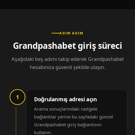
ADIM ADIM
Grandpashabet giriş süreci
Aşağıdaki beş adımı takip ederek Grandpashabet
hesabınıza güvenli şekilde ulaşın.
1
Doğrulanmış adresi açın
Arama sonuçlarındaki rastgele
bağlantılar yerine bu sayfadaki güncel
Grandpashabet giriş bağlantısını
kullanın.