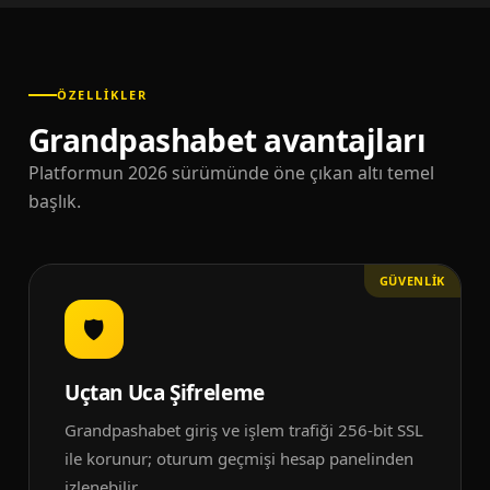
ÖZELLIKLER
Grandpashabet avantajları
Platformun 2026 sürümünde öne çıkan altı temel
başlık.
GÜVENLİK
🛡️
Uçtan Uca Şifreleme
Grandpashabet giriş ve işlem trafiği 256-bit SSL
ile korunur; oturum geçmişi hesap panelinden
izlenebilir.