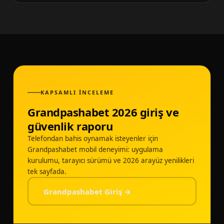
KAPSAMLI İNCELEME
Grandpashabet 2026 giriş ve
güvenlik raporu
Telefondan bahis oynamak isteyenler için
Grandpashabet mobil deneyimi: uygulama
kurulumu, tarayıcı sürümü ve 2026 arayüz yenilikleri
tek sayfada.
Grandpashabet Giriş →