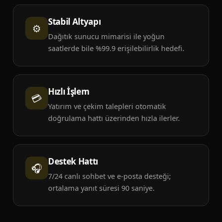
Stabil Altyapı
⚙️
Dağıtık sunucu mimarisi ile yoğun
saatlerde bile %99.9 erişilebilirlik hedefi.
Hızlı İşlem
💳
Yatırım ve çekim talepleri otomatik
doğrulama hattı üzerinden hızla ilerler.
Destek Hattı
🎧
7/24 canlı sohbet ve e-posta desteği;
ortalama yanıt süresi 90 saniye.