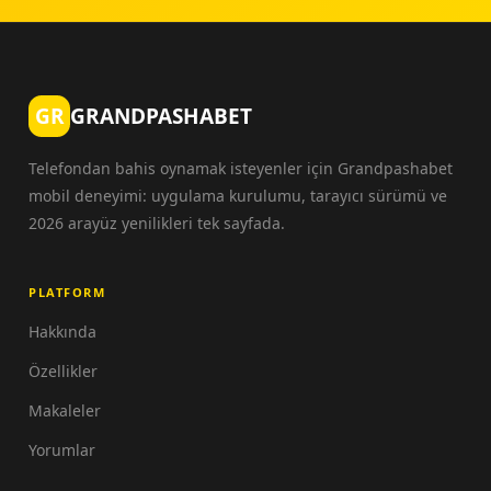
GR
GRANDPASHABET
Telefondan bahis oynamak isteyenler için Grandpashabet
mobil deneyimi: uygulama kurulumu, tarayıcı sürümü ve
2026 arayüz yenilikleri tek sayfada.
PLATFORM
Hakkında
Özellikler
Makaleler
Yorumlar