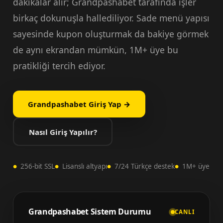
dakikalar alır; Grandpashabet tarafında işler
birkaç dokunuşla hallediliyor. Sade menü yapısı
sayesinde kupon oluşturmak da bakiye görmek
de aynı ekrandan mümkün, 1M+ üye bu
pratikliği tercih ediyor.
Grandpashabet Giriş Yap →
Nasıl Giriş Yapılır?
256-bit SSL
Lisanslı altyapı
7/24 Türkçe destek
1M+ üye
Grandpashabet Sistem Durumu
CANLI