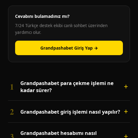
Cevabını bulamadınız mı?
7/24 Türkçe destek ekibi canlı sohbet üzerinden
yardımcı olur.
Grandpashabet Giriş Yap →
Grandpashabet para çekme işlemi ne
1
+
kadar sürer?
Talep oluşturulduktan sonra Grandpashabet
2
+
Grandpashabet giriş işlemi nasıl yapılır?
finans birimi işlemi çoğunlukla on beş dakika ile
bir saat arasında onaylıyor. Akşam saatlerindeki
Grandpashabet hesabınıza girmek için güncel
yoğunlukta bu süre bir miktar uzayabiliyor;
Grandpashabet hesabımı nasıl
3
+
adrese ulaşıp sağ üst köşedeki giriş butonuna
banka tarafındaki bekleme ise seçilen yönteme