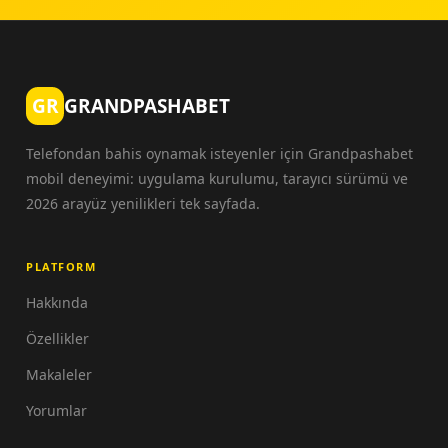
GR
GRANDPASHABET
Telefondan bahis oynamak isteyenler için Grandpashabet
mobil deneyimi: uygulama kurulumu, tarayıcı sürümü ve
2026 arayüz yenilikleri tek sayfada.
PLATFORM
Hakkında
Özellikler
Makaleler
Yorumlar