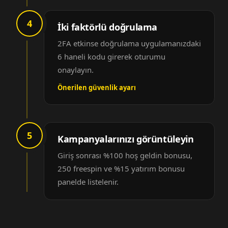
4
İki faktörlü doğrulama
2FA etkinse doğrulama uygulamanızdaki
6 haneli kodu girerek oturumu
onaylayın.
Önerilen güvenlik ayarı
5
Kampanyalarınızı görüntüleyin
Giriş sonrası %100 hoş geldin bonusu,
250 freespin ve %15 yatırım bonusu
panelde listelenir.