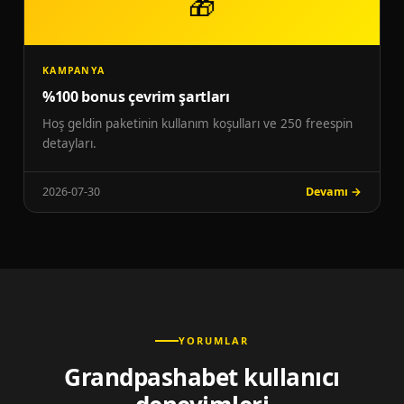
🎁
KAMPANYA
%100 bonus çevrim şartları
Hoş geldin paketinin kullanım koşulları ve 250 freespin
detayları.
2026-07-30
Devamı →
YORUMLAR
Grandpashabet kullanıcı