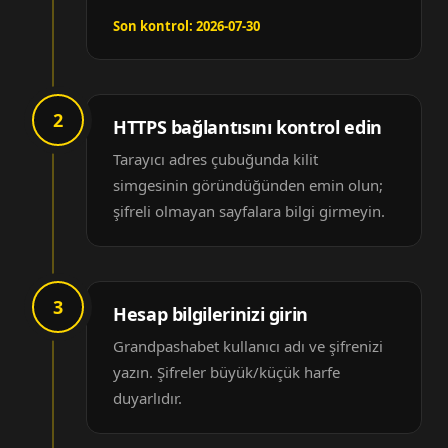
Son kontrol: 2026-07-30
2
HTTPS bağlantısını kontrol edin
Tarayıcı adres çubuğunda kilit
simgesinin göründüğünden emin olun;
şifreli olmayan sayfalara bilgi girmeyin.
3
Hesap bilgilerinizi girin
Grandpashabet kullanıcı adı ve şifrenizi
yazın. Şifreler büyük/küçük harfe
duyarlıdır.