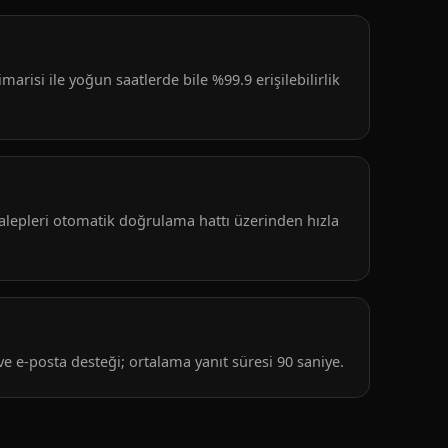
arisi ile yoğun saatlerde bile %99.9 erişilebilirlik
talepleri otomatik doğrulama hattı üzerinden hızla
ve e-posta desteği; ortalama yanıt süresi 90 saniye.