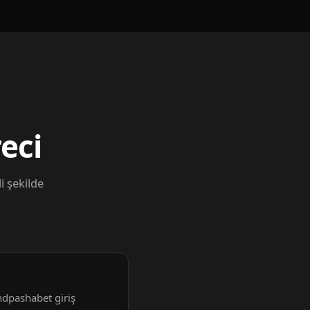
eci
i şekilde
ndpashabet giriş