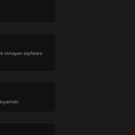
li olmayan sayfalara
uyarlıdır.