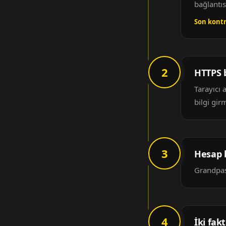
bağlantıs
Son kontr
2
HTTPS b
Tarayıcı
bilgi gir
3
Hesap bi
Grandpash
4
İki fak