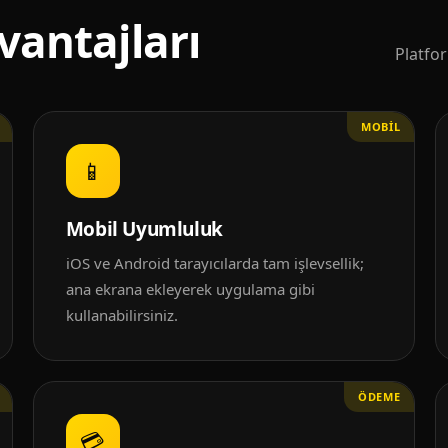
antajları
Platfo
MOBİL
📱
Mobil Uyumluluk
iOS ve Android tarayıcılarda tam işlevsellik;
ana ekrana ekleyerek uygulama gibi
kullanabilirsiniz.
ÖDEME
💳