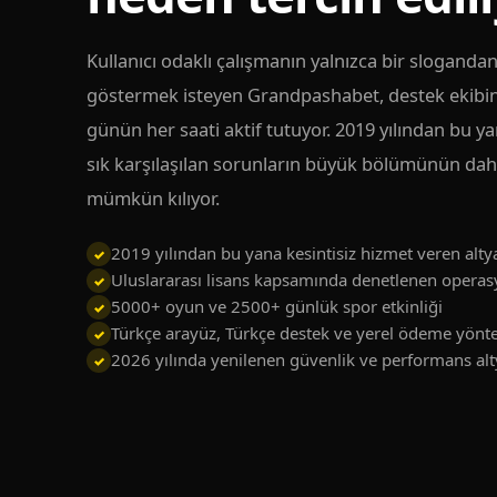
Kullanıcı odaklı çalışmanın yalnızca bir sloganda
göstermek isteyen Grandpashabet, destek ekibin
günün her saati aktif tutuyor. 2019 yılından bu y
sık karşılaşılan sorunların büyük bölümünün dah
mümkün kılıyor.
2019 yılından bu yana kesintisiz hizmet veren alty
Uluslararası lisans kapsamında denetlenen opera
5000+ oyun ve 2500+ günlük spor etkinliği
Türkçe arayüz, Türkçe destek ve yerel ödeme yönt
2026 yılında yenilenen güvenlik ve performans alt