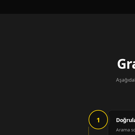
Gr
Aşağıdak
1
Doğrul
Arama so