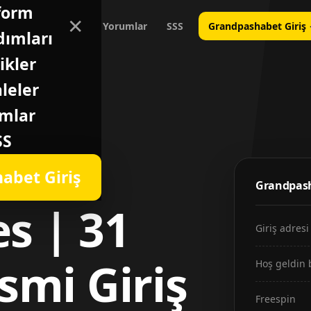
form
✕
kler
Makaleler
Yorumlar
SSS
Grandpashabet Giriş
dımları
ikler
leler
mlar
SS
abet
abet Giriş
Grandpas
s | 31
Giriş adresi
mi Giriş
Hoş geldin
Freespin