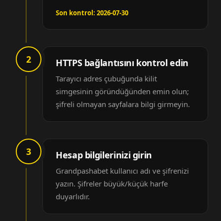
Son kontrol: 2026-07-30
2
HTTPS bağlantısını kontrol edin
Tarayıcı adres çubuğunda kilit
simgesinin göründüğünden emin olun;
şifreli olmayan sayfalara bilgi girmeyin.
3
Hesap bilgilerinizi girin
Grandpashabet kullanıcı adı ve şifrenizi
yazın. Şifreler büyük/küçük harfe
duyarlıdır.