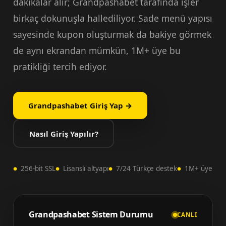
dakikalar alır; Grandpashabet tarafında işler
birkaç dokunuşla hallediliyor. Sade menü yapısı
sayesinde kupon oluşturmak da bakiye görmek
de aynı ekrandan mümkün, 1M+ üye bu
pratikliği tercih ediyor.
Grandpashabet Giriş Yap →
Nasıl Giriş Yapılır?
256-bit SSL
Lisanslı altyapı
7/24 Türkçe destek
1M+ üye
Grandpashabet Sistem Durumu
CANLI