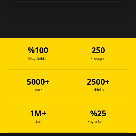
%100
250
Hoş Geldin
Freespin
5000+
2500+
Oyun
Etkinlik
1M+
%25
Üye
Kayıp İadesi