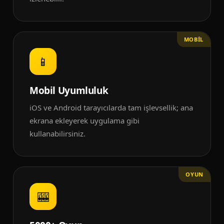
MOBİL
📱
Mobil Uyumluluk
iOS ve Android tarayıcılarda tam işlevsellik; ana
ekrana ekleyerek uygulama gibi
kullanabilirsiniz.
OYUN
🎰