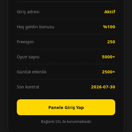
Aktif
Giriş adresi
%100
Hoş geldin bonusu
250
Freespin
5000+
Oyun sayısı
2500+
Günlük etkinlik
2026-07-30
Son kontrol
Panele Giriş Yap
Bağlantı SSL ile korunmaktadır.