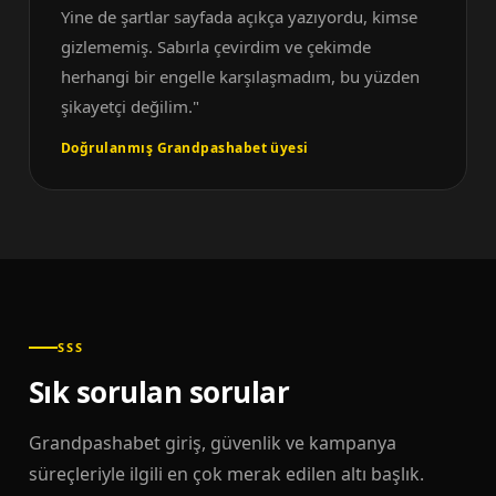
Yine de şartlar sayfada açıkça yazıyordu, kimse
gizlememiş. Sabırla çevirdim ve çekimde
herhangi bir engelle karşılaşmadım, bu yüzden
şikayetçi değilim."
Doğrulanmış Grandpashabet üyesi
SSS
Sık sorulan sorular
Grandpashabet giriş, güvenlik ve kampanya
süreçleriyle ilgili en çok merak edilen altı başlık.