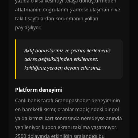
yazıda o kısa kesintiyi telaşa dönüştürmeden
atlatmanın, doğrulanmış adrese ulaşmanın ve
taklit sayfalardan korunmanın yolları
paylaşılıyor.
Aktif bonuslarınız ve çevrim ilerlemeniz
adres değişikliğinden etkilenmez;
kaldığınız yerden devam edersiniz.
Platform deneyimi
Canlı bahis tarafı Grandpashabet deneyiminin
en hareketli kısmı; oranlar maç içindeki bir gol
ya da kırmızı kart sonrasında neredeyse anında
yenileniyor, kupon ekranı takılma yaşatmıyor.
2500 dolayında etkinliğin sıralandığı bu