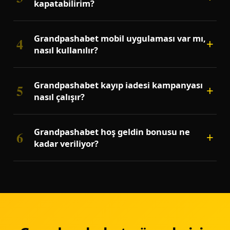
kapatabilirim?
tıklamanız yeterli. Kullanıcı adı ve şifrenizi
ve mesai saatlerine göre değişiyor.
yazdıktan sonra panel doğrudan açılır. Şifrenizi
Kapatma talebi canlı destek üzerinden ya da
hatırlamıyorsanız e-posta ya da telefon
Grandpashabet mobil uygulaması var mı,
4
+
sisteme kayıtlı e-posta adresinizden iletiliyor.
nasıl kullanılır?
doğrulamasıyla yenileyebilir, ardından sayfaya
Grandpashabet ekibi bakiyenizi kontrol ettikten
sorunsuz erişebilirsiniz.
sonra hesabı donduruyor ve kalıcı olarak
Telefon tarayıcısından açılan Grandpashabet
kapatıyor. Bir süre ara vermek isteyenler için
Grandpashabet kayıp iadesi kampanyası
5
+
arayüzü ekran boyutuna kendini uyarlıyor;
nasıl çalışır?
geçici mola seçeneği de bulunuyor.
bunun yanında Android cihazlar için kurulum
dosyası da sunuluyor. iOS kullanan üyeler siteyi
Haftalık zarar hesaplanıyor ve bu tutarın 25
ana ekrana kısayol olarak ekleyerek uygulamaya
Grandpashabet hoş geldin bonusu ne
6
+
oranındaki bölümü hesabınıza geri yükleniyor.
kadar veriliyor?
çok yakın bir deneyim elde edebiliyor.
Grandpashabet tarafında iade genelde pazartesi
günleri tanımlanıyor ve düşük çevrim şartıyla
Yeni kayıt olan üyeler için Grandpashabet
kullanılabiliyor. Kampanyanın üst sınırı kural
tarafında ilk yatırıma özel 100 oranında hoş
metninde açıkça belirtiliyor.
geldin desteği ve 250 adet ücretsiz dönüş
tanımlanıyor. Kampanyaya katılmak isteyen
kullanıcının hesap bilgilerini doğrulaması ve