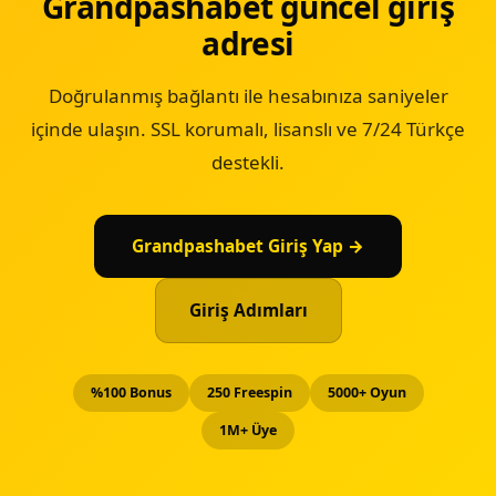
Grandpashabet güncel giriş
promosyonlar alanından bonusu talep etmesi
adresi
gerekiyor.
Doğrulanmış bağlantı ile hesabınıza saniyeler
içinde ulaşın. SSL korumalı, lisanslı ve 7/24 Türkçe
destekli.
Grandpashabet Giriş Yap →
Giriş Adımları
%100 Bonus
250 Freespin
5000+ Oyun
1M+ Üye