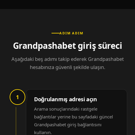
ADIM ADIM
Grandpashabet giriş süreci
Aşağıdaki beş adımı takip ederek Grandpashabet
hesabınıza güvenli şekilde ulaşın.
1
Doğrulanmış adresi açın
Arama sonuçlarındaki rastgele
bağlantılar yerine bu sayfadaki güncel
Grandpashabet giriş bağlantısını
kullanın.