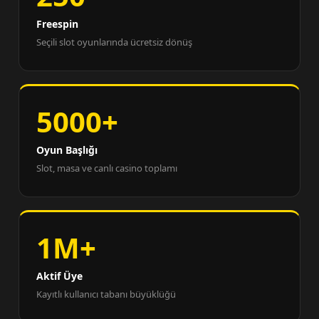
Freespin
Seçili slot oyunlarında ücretsiz dönüş
5000+
Oyun Başlığı
Slot, masa ve canlı casino toplamı
1M+
Aktif Üye
Kayıtlı kullanıcı tabanı büyüklüğü