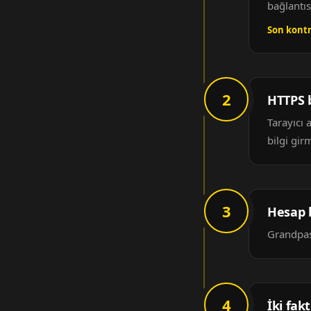
bağlantıs
Son kontr
2
HTTPS b
Tarayıcı
bilgi gir
3
Hesap bi
Grandpash
4
İki fak