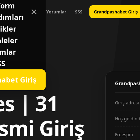
form
✕
kler
Makaleler
Yorumlar
SSS
Grandpashabet Giriş
dımları
ikler
leler
mlar
SS
abet
abet Giriş
Grandpas
s | 31
Giriş adresi
mi Giriş
Hoş geldin
Freespin