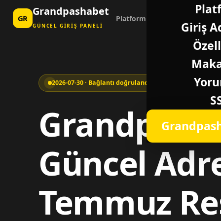
Plat
Grandpashabet
GR
Platform
Adımlar
Özelli
Giriş A
GÜNCEL GİRİŞ PANELİ
Özell
Maka
Yoru
2026-07-30 · Bağlantı doğrulandı
S
Grandpash
Grandpash
Güncel Adre
Temmuz Res