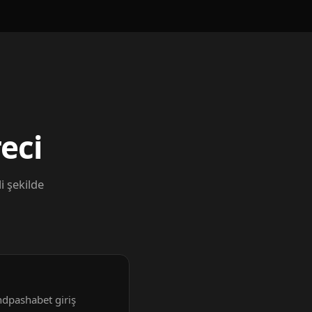
eci
i şekilde
ndpashabet giriş