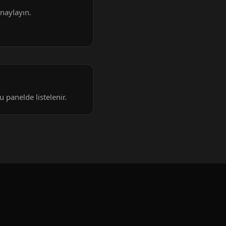
naylayın.
panelde listelenir.