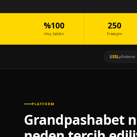
%100
250
Hoş Geldin
Freespin
🔒
SSL
şifreleme
PLATFORM
Grandpashabet ne
neden tercih edil