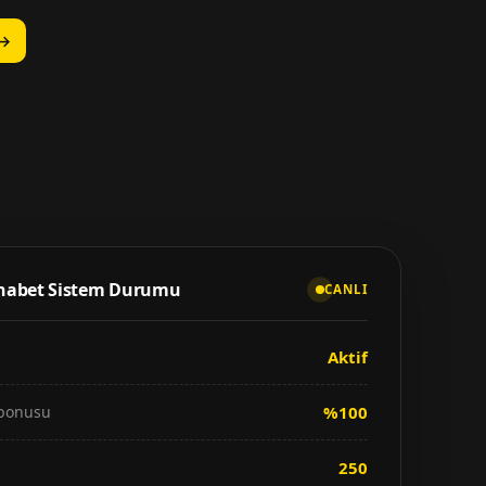
 →
habet Sistem Durumu
CANLI
Aktif
%100
 bonusu
250