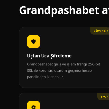
Grandpashabet av
GÜVENLİK
🛡️
Uçtan Uca Şifreleme
Grandpashabet giriş ve işlem trafiği 256-bit
SSL ile korunur; oturum geçmişi hesap
panelinden izlenebilir.
SPOR
⚽