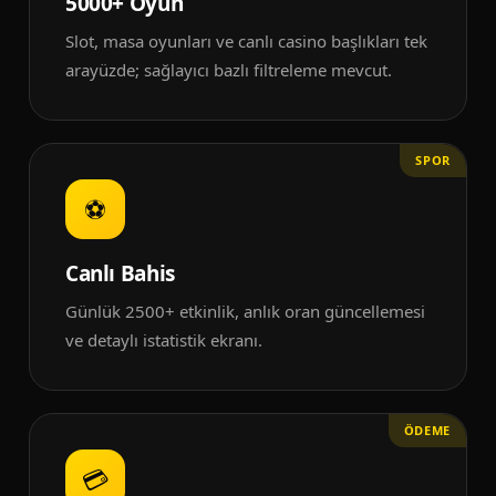
5000+ Oyun
Slot, masa oyunları ve canlı casino başlıkları tek
arayüzde; sağlayıcı bazlı filtreleme mevcut.
SPOR
⚽
Canlı Bahis
Günlük 2500+ etkinlik, anlık oran güncellemesi
ve detaylı istatistik ekranı.
ÖDEME
💳