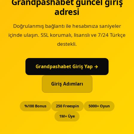
Grandpashabet güncel giriş
promosyonlar alanından bonusu talep etmesi
adresi
gerekiyor.
Doğrulanmış bağlantı ile hesabınıza saniyeler
içinde ulaşın. SSL korumalı, lisanslı ve 7/24 Türkçe
destekli.
Grandpashabet Giriş Yap →
Giriş Adımları
%100 Bonus
250 Freespin
5000+ Oyun
1M+ Üye