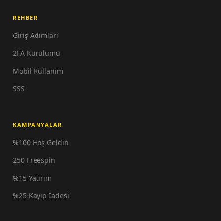
REHBER
Giriş Adımları
2FA Kurulumu
Mobil Kullanım
SSS
KAMPANYALAR
%100 Hoş Geldin
250 Freespin
%15 Yatırım
%25 Kayıp İadesi