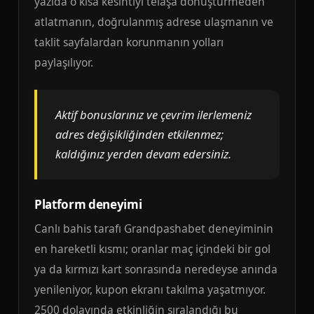
yazıda o kısa kesintiyi telaşa dönüştürmeden
atlatmanın, doğrulanmış adrese ulaşmanın ve
taklit sayfalardan korunmanın yolları
paylaşılıyor.
Aktif bonuslarınız ve çevrim ilerlemeniz
adres değişikliğinden etkilenmez;
kaldığınız yerden devam edersiniz.
Platform deneyimi
Canlı bahis tarafı Grandpashabet deneyiminin
en hareketli kısmı; oranlar maç içindeki bir gol
ya da kırmızı kart sonrasında neredeyse anında
yenileniyor, kupon ekranı takılma yaşatmıyor.
2500 dolayında etkinliğin sıralandığı bu