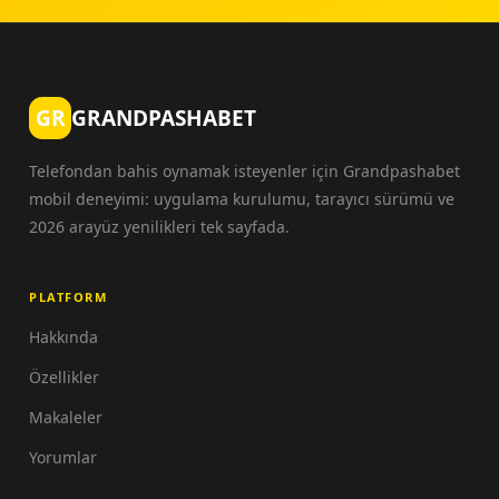
GR
GRANDPASHABET
Telefondan bahis oynamak isteyenler için Grandpashabet
mobil deneyimi: uygulama kurulumu, tarayıcı sürümü ve
2026 arayüz yenilikleri tek sayfada.
PLATFORM
Hakkında
Özellikler
Makaleler
Yorumlar