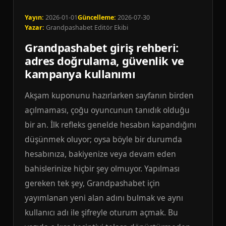
Yayın:
2026-01-01
Güncelleme:
2026-07-30
Yazar:
Grandpashabet Editör Ekibi
Grandpashabet giriş rehberi:
adres doğrulama, güvenlik ve
kampanya kullanımı
Akşam kuponunu hazırlarken sayfanın birden
açılmaması, çoğu oyuncunun tanıdık olduğu
bir an. İlk refleks genelde hesabın kapandığını
düşünmek oluyor; oysa böyle bir durumda
hesabınıza, bakiyenize veya devam eden
bahislerinize hiçbir şey olmuyor. Yapılması
gereken tek şey, Grandpashabet için
yayımlanan yeni alan adını bulmak ve aynı
kullanıcı adı ile şifreyle oturum açmak. Bu