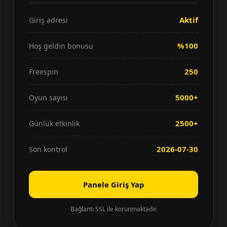
Aktif
Giriş adresi
%100
Hoş geldin bonusu
250
Freespin
5000+
Oyun sayısı
2500+
Günlük etkinlik
2026-07-30
Son kontrol
Panele Giriş Yap
Bağlantı SSL ile korunmaktadır.