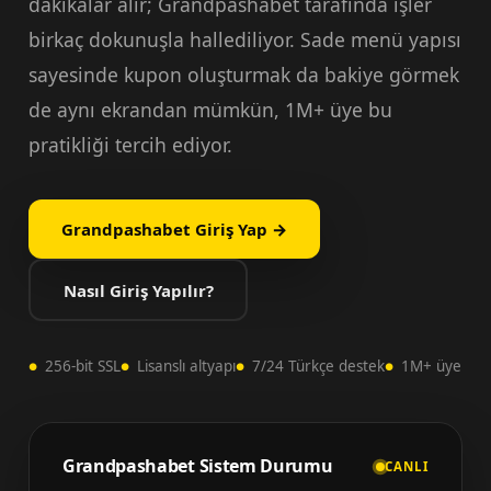
dakikalar alır; Grandpashabet tarafında işler
birkaç dokunuşla hallediliyor. Sade menü yapısı
sayesinde kupon oluşturmak da bakiye görmek
de aynı ekrandan mümkün, 1M+ üye bu
pratikliği tercih ediyor.
Grandpashabet Giriş Yap →
Nasıl Giriş Yapılır?
256-bit SSL
Lisanslı altyapı
7/24 Türkçe destek
1M+ üye
Grandpashabet Sistem Durumu
CANLI