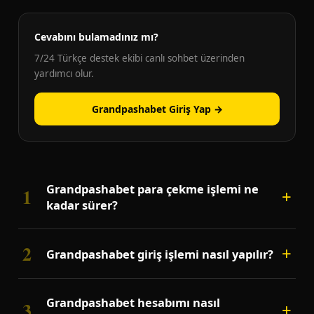
Cevabını bulamadınız mı?
7/24 Türkçe destek ekibi canlı sohbet üzerinden
yardımcı olur.
Grandpashabet Giriş Yap →
Grandpashabet para çekme işlemi ne
1
+
kadar sürer?
Talep oluşturulduktan sonra Grandpashabet
2
+
Grandpashabet giriş işlemi nasıl yapılır?
finans birimi işlemi çoğunlukla on beş dakika ile
bir saat arasında onaylıyor. Akşam saatlerindeki
Grandpashabet hesabınıza girmek için güncel
yoğunlukta bu süre bir miktar uzayabiliyor;
Grandpashabet hesabımı nasıl
3
+
adrese ulaşıp sağ üst köşedeki giriş butonuna
banka tarafındaki bekleme ise seçilen yönteme