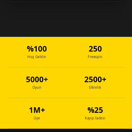
%100
250
Hoş Geldin
Freespin
5000+
2500+
Oyun
Etkinlik
1M+
%25
Üye
Kayıp İadesi