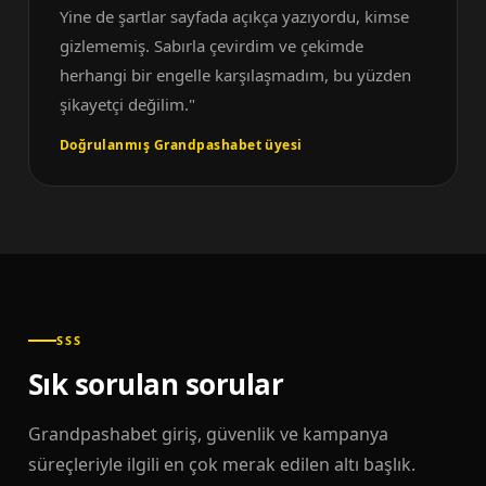
Yine de şartlar sayfada açıkça yazıyordu, kimse
gizlememiş. Sabırla çevirdim ve çekimde
herhangi bir engelle karşılaşmadım, bu yüzden
şikayetçi değilim."
Doğrulanmış Grandpashabet üyesi
SSS
Sık sorulan sorular
Grandpashabet giriş, güvenlik ve kampanya
süreçleriyle ilgili en çok merak edilen altı başlık.