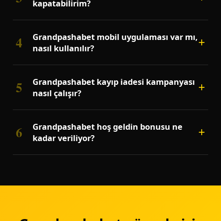
kapatabilirim?
tıklamanız yeterli. Kullanıcı adı ve şifrenizi
ve mesai saatlerine göre değişiyor.
yazdıktan sonra panel doğrudan açılır. Şifrenizi
Kapatma talebi canlı destek üzerinden ya da
hatırlamıyorsanız e-posta ya da telefon
Grandpashabet mobil uygulaması var mı,
4
+
sisteme kayıtlı e-posta adresinizden iletiliyor.
nasıl kullanılır?
doğrulamasıyla yenileyebilir, ardından sayfaya
Grandpashabet ekibi bakiyenizi kontrol ettikten
sorunsuz erişebilirsiniz.
sonra hesabı donduruyor ve kalıcı olarak
Telefon tarayıcısından açılan Grandpashabet
kapatıyor. Bir süre ara vermek isteyenler için
Grandpashabet kayıp iadesi kampanyası
5
+
arayüzü ekran boyutuna kendini uyarlıyor;
nasıl çalışır?
geçici mola seçeneği de bulunuyor.
bunun yanında Android cihazlar için kurulum
dosyası da sunuluyor. iOS kullanan üyeler siteyi
Haftalık zarar hesaplanıyor ve bu tutarın 25
ana ekrana kısayol olarak ekleyerek uygulamaya
Grandpashabet hoş geldin bonusu ne
6
+
oranındaki bölümü hesabınıza geri yükleniyor.
kadar veriliyor?
çok yakın bir deneyim elde edebiliyor.
Grandpashabet tarafında iade genelde pazartesi
günleri tanımlanıyor ve düşük çevrim şartıyla
Yeni kayıt olan üyeler için Grandpashabet
kullanılabiliyor. Kampanyanın üst sınırı kural
tarafında ilk yatırıma özel 100 oranında hoş
metninde açıkça belirtiliyor.
geldin desteği ve 250 adet ücretsiz dönüş
tanımlanıyor. Kampanyaya katılmak isteyen
kullanıcının hesap bilgilerini doğrulaması ve