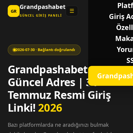
Plat
Grandpashabet
GR
☰
Giriş A
GÜNCEL GİRİŞ PANELİ
Özell
Maka
Yoru
2026-07-30 · Bağlantı doğrulandı
S
Grandpashabet
Grandpash
Güncel Adres | 31
Temmuz Resmi Giriş
Linki!
2026
Bazı platformlarda ne aradığınızı bulmak