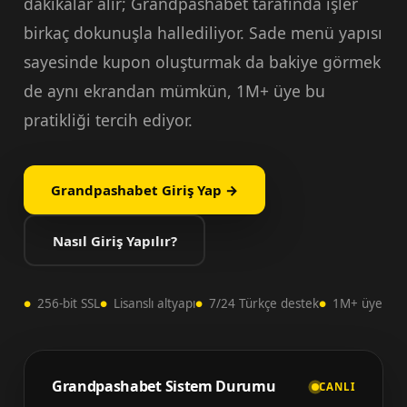
dakikalar alır; Grandpashabet tarafında işler
birkaç dokunuşla hallediliyor. Sade menü yapısı
sayesinde kupon oluşturmak da bakiye görmek
de aynı ekrandan mümkün, 1M+ üye bu
pratikliği tercih ediyor.
Grandpashabet Giriş Yap →
Nasıl Giriş Yapılır?
256-bit SSL
Lisanslı altyapı
7/24 Türkçe destek
1M+ üye
Grandpashabet Sistem Durumu
CANLI