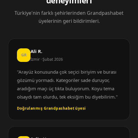
deneyimleri
Türkiye'nin farklı şehirlerinden Grandpashabet
üyelerinin geri bildirimleri.
Ali R.
GR
İzmir · Şubat 2026
"Arayüz konusunda çok seçici biriyim ve burası
gözümü yormadı. Kategoriler sade duruyor,
aradığım maçı üç tıkta buluyorum. Koyu tema
olsaydı tam olurdu, tek eksiğim bu diyebilirim."
Doğrulanmış Grandpashabet üyesi