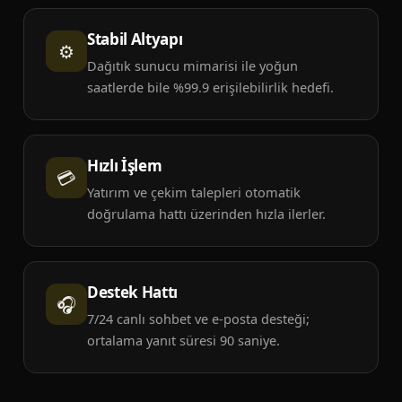
Stabil Altyapı
⚙️
Dağıtık sunucu mimarisi ile yoğun
saatlerde bile %99.9 erişilebilirlik hedefi.
Hızlı İşlem
💳
Yatırım ve çekim talepleri otomatik
doğrulama hattı üzerinden hızla ilerler.
Destek Hattı
🎧
7/24 canlı sohbet ve e-posta desteği;
ortalama yanıt süresi 90 saniye.