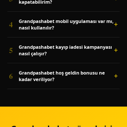
kapatabilirim?
tıklamanız yeterli. Kullanıcı adı ve şifrenizi
ve mesai saatlerine göre değişiyor.
yazdıktan sonra panel doğrudan açılır. Şifrenizi
Kapatma talebi canlı destek üzerinden ya da
hatırlamıyorsanız e-posta ya da telefon
Grandpashabet mobil uygulaması var mı,
4
+
sisteme kayıtlı e-posta adresinizden iletiliyor.
nasıl kullanılır?
doğrulamasıyla yenileyebilir, ardından sayfaya
Grandpashabet ekibi bakiyenizi kontrol ettikten
sorunsuz erişebilirsiniz.
sonra hesabı donduruyor ve kalıcı olarak
Telefon tarayıcısından açılan Grandpashabet
kapatıyor. Bir süre ara vermek isteyenler için
Grandpashabet kayıp iadesi kampanyası
5
+
arayüzü ekran boyutuna kendini uyarlıyor;
nasıl çalışır?
geçici mola seçeneği de bulunuyor.
bunun yanında Android cihazlar için kurulum
dosyası da sunuluyor. iOS kullanan üyeler siteyi
Haftalık zarar hesaplanıyor ve bu tutarın 25
ana ekrana kısayol olarak ekleyerek uygulamaya
Grandpashabet hoş geldin bonusu ne
6
+
oranındaki bölümü hesabınıza geri yükleniyor.
kadar veriliyor?
çok yakın bir deneyim elde edebiliyor.
Grandpashabet tarafında iade genelde pazartesi
günleri tanımlanıyor ve düşük çevrim şartıyla
Yeni kayıt olan üyeler için Grandpashabet
kullanılabiliyor. Kampanyanın üst sınırı kural
tarafında ilk yatırıma özel 100 oranında hoş
metninde açıkça belirtiliyor.
geldin desteği ve 250 adet ücretsiz dönüş
tanımlanıyor. Kampanyaya katılmak isteyen
kullanıcının hesap bilgilerini doğrulaması ve