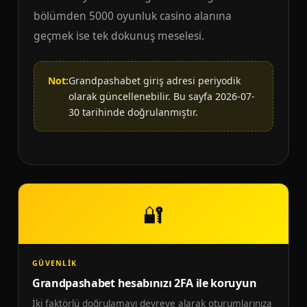
bölümden 5000 oyunluk casino alanına
geçmek ise tek dokunuş meselesi.
Not:
Grandpashabet giriş adresi periyodik
olarak güncellenebilir. Bu sayfa 2026-07-
30 tarihinde doğrulanmıştır.
🔐
GÜVENLIK
Grandpashabet hesabınızı 2FA ile koruyun
İki faktörlü doğrulamayı devreye alarak oturumlarınıza