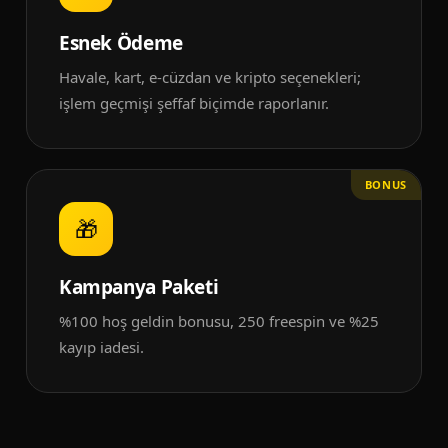
Esnek Ödeme
Havale, kart, e-cüzdan ve kripto seçenekleri;
işlem geçmişi şeffaf biçimde raporlanır.
BONUS
🎁
Kampanya Paketi
%100 hoş geldin bonusu, 250 freespin ve %25
kayıp iadesi.