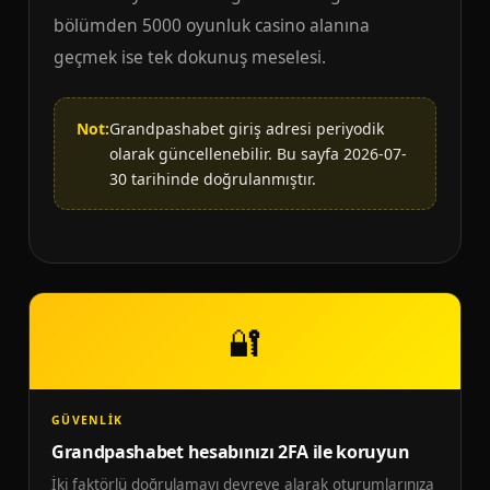
bölümden 5000 oyunluk casino alanına
geçmek ise tek dokunuş meselesi.
Not:
Grandpashabet giriş adresi periyodik
olarak güncellenebilir. Bu sayfa 2026-07-
30 tarihinde doğrulanmıştır.
🔐
GÜVENLIK
Grandpashabet hesabınızı 2FA ile koruyun
İki faktörlü doğrulamayı devreye alarak oturumlarınıza