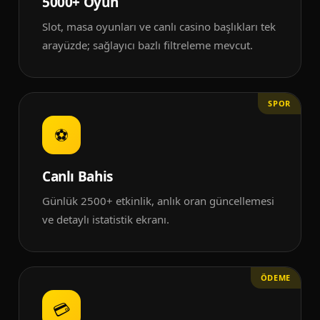
5000+ Oyun
Slot, masa oyunları ve canlı casino başlıkları tek
arayüzde; sağlayıcı bazlı filtreleme mevcut.
SPOR
⚽
Canlı Bahis
Günlük 2500+ etkinlik, anlık oran güncellemesi
ve detaylı istatistik ekranı.
ÖDEME
💳