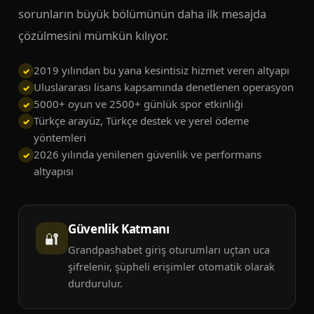
sorunların büyük bölümünün daha ilk mesajda
çözülmesini mümkün kılıyor.
2019 yılından bu yana kesintisiz hizmet veren altyapı
Uluslararası lisans kapsamında denetlenen operasyon
5000+ oyun ve 2500+ günlük spor etkinliği
Türkçe arayüz, Türkçe destek ve yerel ödeme
yöntemleri
2026 yılında yenilenen güvenlik ve performans
altyapısı
Güvenlik Katmanı
🔐
Grandpashabet giriş oturumları uçtan uca
şifrelenir, şüpheli erişimler otomatik olarak
durdurulur.