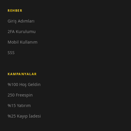
REHBER
Giriş Adımları
2FA Kurulumu
Mobil Kullanım
SSS
KAMPANYALAR
%100 Hoş Geldin
250 Freespin
%15 Yatırım
%25 Kayıp İadesi