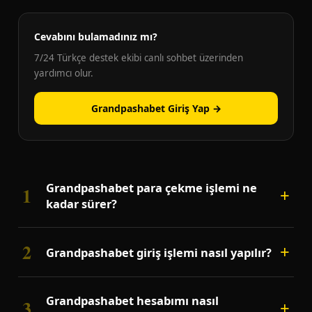
Cevabını bulamadınız mı?
7/24 Türkçe destek ekibi canlı sohbet üzerinden
yardımcı olur.
Grandpashabet Giriş Yap →
Grandpashabet para çekme işlemi ne
1
+
kadar sürer?
Talep oluşturulduktan sonra Grandpashabet
2
+
Grandpashabet giriş işlemi nasıl yapılır?
finans birimi işlemi çoğunlukla on beş dakika ile
bir saat arasında onaylıyor. Akşam saatlerindeki
Grandpashabet hesabınıza girmek için güncel
yoğunlukta bu süre bir miktar uzayabiliyor;
Grandpashabet hesabımı nasıl
3
+
adrese ulaşıp sağ üst köşedeki giriş butonuna
banka tarafındaki bekleme ise seçilen yönteme