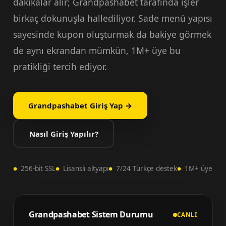
dakikalar alır; Grandpashabet tarafında işler
birkaç dokunuşla hallediliyor. Sade menü yapısı
sayesinde kupon oluşturmak da bakiye görmek
de aynı ekrandan mümkün, 1M+ üye bu
pratikliği tercih ediyor.
Grandpashabet Giriş Yap →
Nasıl Giriş Yapılır?
256-bit SSL
Lisanslı altyapı
7/24 Türkçe destek
1M+ üye
Grandpashabet Sistem Durumu
CANLI