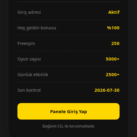
Aktif
Giriş adresi
%100
Hoş geldin bonusu
250
Freespin
5000+
Oyun sayısı
2500+
Günlük etkinlik
2026-07-30
Son kontrol
Panele Giriş Yap
Bağlantı SSL ile korunmaktadır.