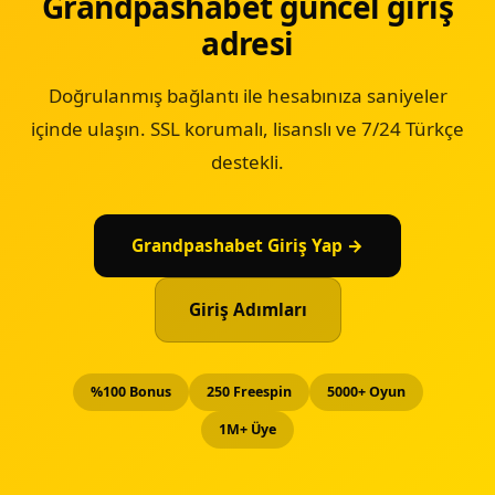
Grandpashabet güncel giriş
promosyonlar alanından bonusu talep etmesi
adresi
gerekiyor.
Doğrulanmış bağlantı ile hesabınıza saniyeler
içinde ulaşın. SSL korumalı, lisanslı ve 7/24 Türkçe
destekli.
Grandpashabet Giriş Yap →
Giriş Adımları
%100 Bonus
250 Freespin
5000+ Oyun
1M+ Üye