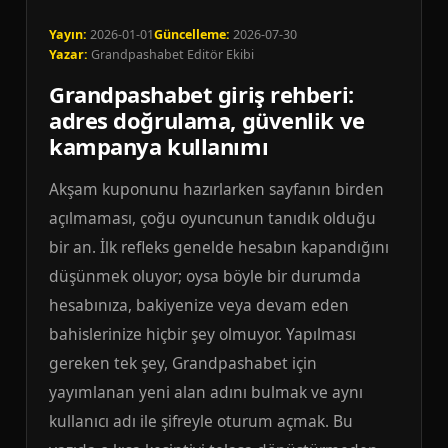
Yayın:
2026-01-01
Güncelleme:
2026-07-30
Yazar:
Grandpashabet Editör Ekibi
Grandpashabet giriş rehberi:
adres doğrulama, güvenlik ve
kampanya kullanımı
Akşam kuponunu hazırlarken sayfanın birden
açılmaması, çoğu oyuncunun tanıdık olduğu
bir an. İlk refleks genelde hesabın kapandığını
düşünmek oluyor; oysa böyle bir durumda
hesabınıza, bakiyenize veya devam eden
bahislerinize hiçbir şey olmuyor. Yapılması
gereken tek şey, Grandpashabet için
yayımlanan yeni alan adını bulmak ve aynı
kullanıcı adı ile şifreyle oturum açmak. Bu