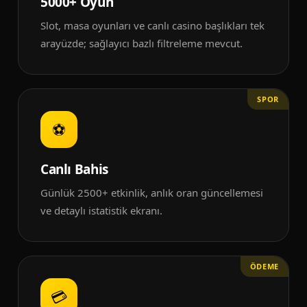
5000+ Oyun
Slot, masa oyunları ve canlı casino başlıkları tek
arayüzde; sağlayıcı bazlı filtreleme mevcut.
SPOR
⚽
Canlı Bahis
Günlük 2500+ etkinlik, anlık oran güncellemesi
ve detaylı istatistik ekranı.
ÖDEME
💳