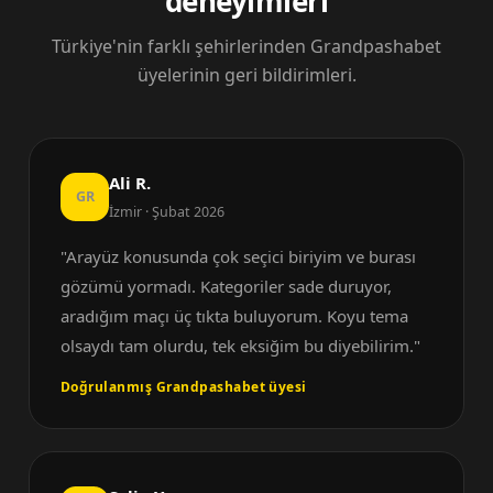
deneyimleri
Türkiye'nin farklı şehirlerinden Grandpashabet
üyelerinin geri bildirimleri.
Ali R.
GR
İzmir · Şubat 2026
"Arayüz konusunda çok seçici biriyim ve burası
gözümü yormadı. Kategoriler sade duruyor,
aradığım maçı üç tıkta buluyorum. Koyu tema
olsaydı tam olurdu, tek eksiğim bu diyebilirim."
Doğrulanmış Grandpashabet üyesi