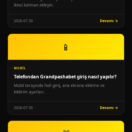
ikinci katman ekleyin.
2026-07-30
Devamı →
📱
MOBIL
Telefondan Grandpashabet giriş nasıl yapılır?
Mobil tarayıcıda hızlı giriş, ana ekrana ekleme ve
bildirim ayarları.
2026-07-30
Devamı →