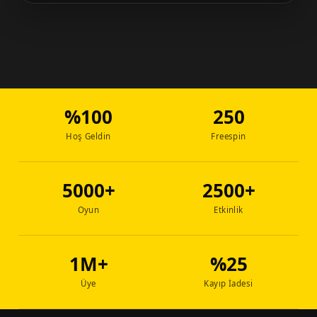
%100
250
Hoş Geldin
Freespin
5000+
2500+
Oyun
Etkinlik
1M+
%25
Üye
Kayıp İadesi