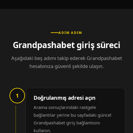
ADIM ADIM
Grandpashabet giriş süreci
Aşağıdaki beş adımı takip ederek Grandpashabet
hesabınıza güvenli şekilde ulaşın.
1
Doğrulanmış adresi açın
Arama sonuçlarındaki rastgele
bağlantılar yerine bu sayfadaki güncel
Grandpashabet giriş bağlantısını
kullanın.