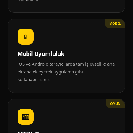
MOBİL
📱
Mobil Uyumluluk
iOS ve Android tarayıcılarda tam işlevsellik; ana
ekrana ekleyerek uygulama gibi
kullanabilirsiniz.
OYUN
🎰