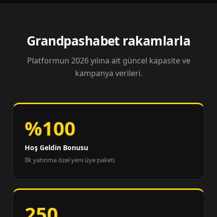
Grandpashabet rakamlarla
Platformun 2026 yılına ait güncel kapasite ve
kampanya verileri.
%100
Hoş Geldin Bonusu
İlk yatırıma özel yeni üye paketi
250