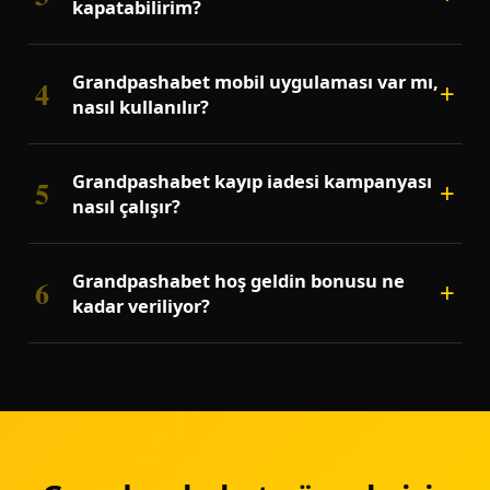
kapatabilirim?
tıklamanız yeterli. Kullanıcı adı ve şifrenizi
ve mesai saatlerine göre değişiyor.
yazdıktan sonra panel doğrudan açılır. Şifrenizi
Kapatma talebi canlı destek üzerinden ya da
hatırlamıyorsanız e-posta ya da telefon
Grandpashabet mobil uygulaması var mı,
4
+
sisteme kayıtlı e-posta adresinizden iletiliyor.
nasıl kullanılır?
doğrulamasıyla yenileyebilir, ardından sayfaya
Grandpashabet ekibi bakiyenizi kontrol ettikten
sorunsuz erişebilirsiniz.
sonra hesabı donduruyor ve kalıcı olarak
Telefon tarayıcısından açılan Grandpashabet
kapatıyor. Bir süre ara vermek isteyenler için
Grandpashabet kayıp iadesi kampanyası
5
+
arayüzü ekran boyutuna kendini uyarlıyor;
nasıl çalışır?
geçici mola seçeneği de bulunuyor.
bunun yanında Android cihazlar için kurulum
dosyası da sunuluyor. iOS kullanan üyeler siteyi
Haftalık zarar hesaplanıyor ve bu tutarın 25
ana ekrana kısayol olarak ekleyerek uygulamaya
Grandpashabet hoş geldin bonusu ne
6
+
oranındaki bölümü hesabınıza geri yükleniyor.
kadar veriliyor?
çok yakın bir deneyim elde edebiliyor.
Grandpashabet tarafında iade genelde pazartesi
günleri tanımlanıyor ve düşük çevrim şartıyla
Yeni kayıt olan üyeler için Grandpashabet
kullanılabiliyor. Kampanyanın üst sınırı kural
tarafında ilk yatırıma özel 100 oranında hoş
metninde açıkça belirtiliyor.
geldin desteği ve 250 adet ücretsiz dönüş
tanımlanıyor. Kampanyaya katılmak isteyen
kullanıcının hesap bilgilerini doğrulaması ve