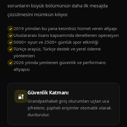
sorunların büyük bölümünün daha ilk mesajda
çözülmesini mümkün kılıyor.
2019 yılından bu yana kesintisiz hizmet veren altyapı
Uluslararası lisans kapsamında denetlenen operasyon
5000+ oyun ve 2500+ günlük spor etkinliği
Türkçe arayüz, Türkçe destek ve yerel ödeme
yöntemleri
2026 yılında yenilenen güvenlik ve performans
altyapısı
Güvenlik Katmanı
🔐
Grandpashabet giriş oturumları uçtan uca
şifrelenir, şüpheli erişimler otomatik olarak
durdurulur.