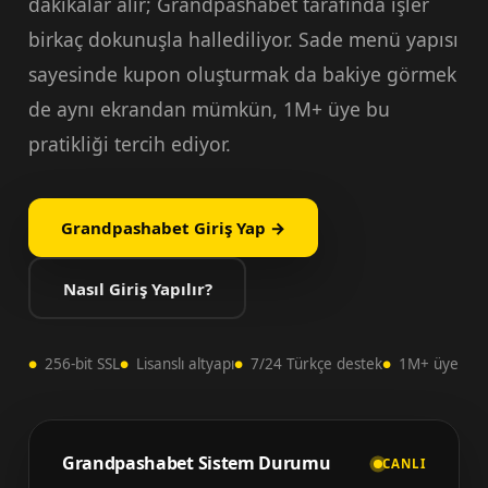
dakikalar alır; Grandpashabet tarafında işler
birkaç dokunuşla hallediliyor. Sade menü yapısı
sayesinde kupon oluşturmak da bakiye görmek
de aynı ekrandan mümkün, 1M+ üye bu
pratikliği tercih ediyor.
Grandpashabet Giriş Yap →
Nasıl Giriş Yapılır?
256-bit SSL
Lisanslı altyapı
7/24 Türkçe destek
1M+ üye
Grandpashabet Sistem Durumu
CANLI