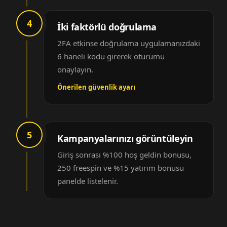
4
İki faktörlü doğrulama
2FA etkinse doğrulama uygulamanızdaki
6 haneli kodu girerek oturumu
onaylayın.
Önerilen güvenlik ayarı
5
Kampanyalarınızı görüntüleyin
Giriş sonrası %100 hoş geldin bonusu,
250 freespin ve %15 yatırım bonusu
panelde listelenir.