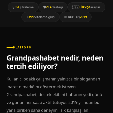
🔒
SSL
şifreleme
🛡️
2FA
desteği
🇹🇷
Türkçe
arayüz
⚡
3sn
ortalama giriş
📅 Kuruluş
2019
PLATFORM
Grandpashabet nedir, neden
tercih ediliyor?
Kullanıcı odaklı çalışmanın yalnızca bir slogandan
ibaret olmadığını göstermek isteyen
Grandpashabet, destek ekibini haftanın yedi günü
ve günün her saati aktif tutuyor. 2019 yılından bu
yana biriken saha deneyimi, sık karşılaşılan