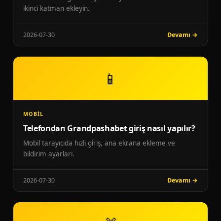
ikinci katman ekleyin.
2026-07-30
Devamı →
📱
MOBIL
Telefondan Grandpashabet giriş nasıl yapılır?
Mobil tarayıcıda hızlı giriş, ana ekrana ekleme ve
bildirim ayarları.
2026-07-30
Devamı →