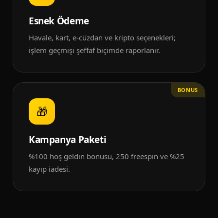
Esnek Ödeme
Havale, kart, e-cüzdan ve kripto seçenekleri;
işlem geçmişi şeffaf biçimde raporlanır.
BONUS
🎁
Kampanya Paketi
%100 hoş geldin bonusu, 250 freespin ve %25
kayıp iadesi.