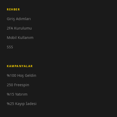
REHBER
Giriş Adımları
2FA Kurulumu
Mobil Kullanım
SSS
KAMPANYALAR
%100 Hoş Geldin
250 Freespin
%15 Yatırım
%25 Kayıp İadesi