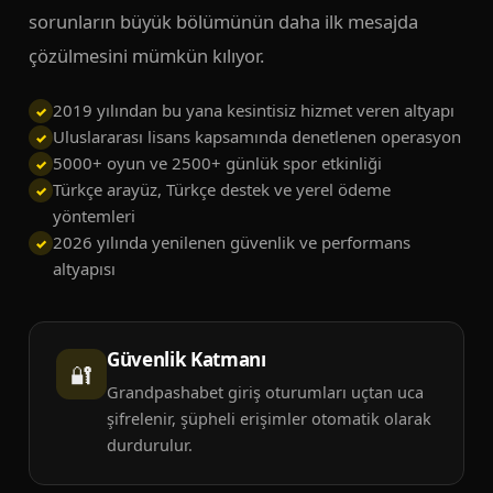
sorunların büyük bölümünün daha ilk mesajda
çözülmesini mümkün kılıyor.
2019 yılından bu yana kesintisiz hizmet veren altyapı
Uluslararası lisans kapsamında denetlenen operasyon
5000+ oyun ve 2500+ günlük spor etkinliği
Türkçe arayüz, Türkçe destek ve yerel ödeme
yöntemleri
2026 yılında yenilenen güvenlik ve performans
altyapısı
Güvenlik Katmanı
🔐
Grandpashabet giriş oturumları uçtan uca
şifrelenir, şüpheli erişimler otomatik olarak
durdurulur.