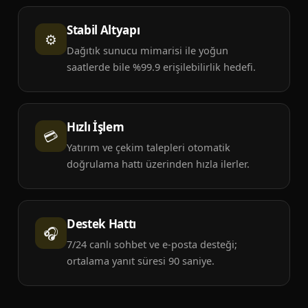
Stabil Altyapı
⚙️
Dağıtık sunucu mimarisi ile yoğun
saatlerde bile %99.9 erişilebilirlik hedefi.
Hızlı İşlem
💳
Yatırım ve çekim talepleri otomatik
doğrulama hattı üzerinden hızla ilerler.
Destek Hattı
🎧
7/24 canlı sohbet ve e-posta desteği;
ortalama yanıt süresi 90 saniye.