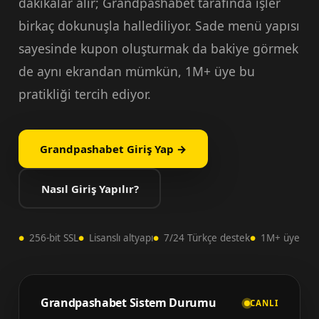
dakikalar alır; Grandpashabet tarafında işler
birkaç dokunuşla hallediliyor. Sade menü yapısı
sayesinde kupon oluşturmak da bakiye görmek
de aynı ekrandan mümkün, 1M+ üye bu
pratikliği tercih ediyor.
Grandpashabet Giriş Yap →
Nasıl Giriş Yapılır?
256-bit SSL
Lisanslı altyapı
7/24 Türkçe destek
1M+ üye
Grandpashabet Sistem Durumu
CANLI