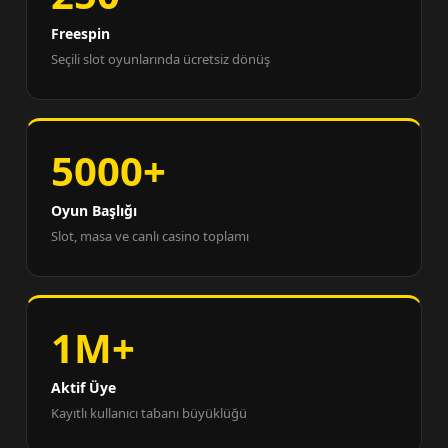
Freespin
Seçili slot oyunlarında ücretsiz dönüş
5000+
Oyun Başlığı
Slot, masa ve canlı casino toplamı
1M+
Aktif Üye
Kayıtlı kullanıcı tabanı büyüklüğü