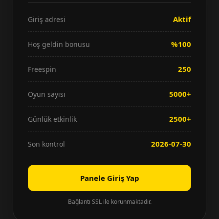
Aktif
Giriş adresi
%100
Hoş geldin bonusu
250
Freespin
5000+
Oyun sayısı
2500+
Günlük etkinlik
2026-07-30
Son kontrol
Panele Giriş Yap
Bağlantı SSL ile korunmaktadır.