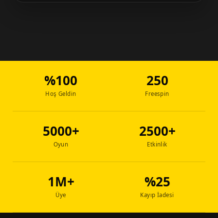
%100
250
Hoş Geldin
Freespin
5000+
2500+
Oyun
Etkinlik
1M+
%25
Üye
Kayıp İadesi