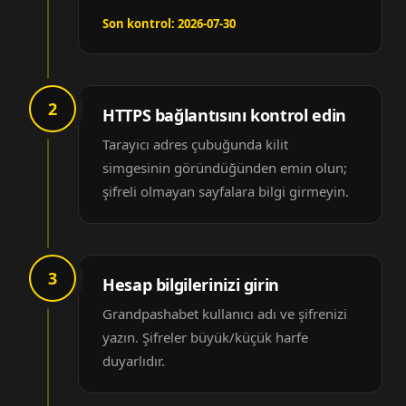
Son kontrol: 2026-07-30
2
HTTPS bağlantısını kontrol edin
Tarayıcı adres çubuğunda kilit
simgesinin göründüğünden emin olun;
şifreli olmayan sayfalara bilgi girmeyin.
3
Hesap bilgilerinizi girin
Grandpashabet kullanıcı adı ve şifrenizi
yazın. Şifreler büyük/küçük harfe
duyarlıdır.