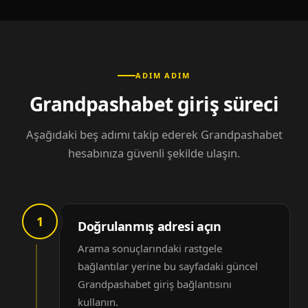
ADIM ADIM
Grandpashabet giriş süreci
Aşağıdaki beş adımı takip ederek Grandpashabet
hesabınıza güvenli şekilde ulaşın.
1
Doğrulanmış adresi açın
Arama sonuçlarındaki rastgele
bağlantılar yerine bu sayfadaki güncel
Grandpashabet giriş bağlantısını
kullanın.