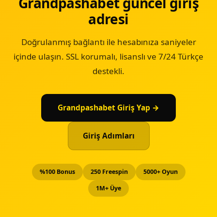
Grandpashabet güncel giriş
promosyonlar alanından bonusu talep etmesi
adresi
gerekiyor.
Doğrulanmış bağlantı ile hesabınıza saniyeler
içinde ulaşın. SSL korumalı, lisanslı ve 7/24 Türkçe
destekli.
Grandpashabet Giriş Yap →
Giriş Adımları
%100 Bonus
250 Freespin
5000+ Oyun
1M+ Üye