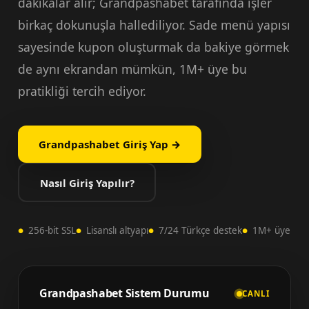
dakikalar alır; Grandpashabet tarafında işler
birkaç dokunuşla hallediliyor. Sade menü yapısı
sayesinde kupon oluşturmak da bakiye görmek
de aynı ekrandan mümkün, 1M+ üye bu
pratikliği tercih ediyor.
Grandpashabet Giriş Yap →
Nasıl Giriş Yapılır?
256-bit SSL
Lisanslı altyapı
7/24 Türkçe destek
1M+ üye
Grandpashabet Sistem Durumu
CANLI