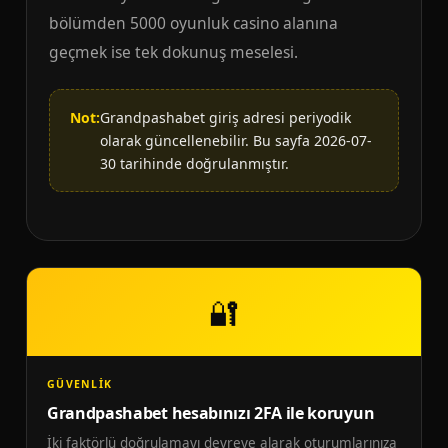
bölümden 5000 oyunluk casino alanına
geçmek ise tek dokunuş meselesi.
Not:
Grandpashabet giriş adresi periyodik
olarak güncellenebilir. Bu sayfa 2026-07-
30 tarihinde doğrulanmıştır.
🔐
GÜVENLIK
Grandpashabet hesabınızı 2FA ile koruyun
İki faktörlü doğrulamayı devreye alarak oturumlarınıza