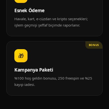
Esnek Ödeme
Havale, kart, e-cüzdan ve kripto seçenekleri;
işlem geçmişi şeffaf biçimde raporlanır.
BONUS
🎁
Kampanya Paketi
%100 hoş geldin bonusu, 250 freespin ve %25
kayıp iadesi.