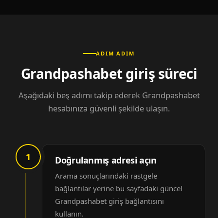
ADIM ADIM
Grandpashabet giriş süreci
Aşağıdaki beş adımı takip ederek Grandpashabet
hesabınıza güvenli şekilde ulaşın.
1
Doğrulanmış adresi açın
Arama sonuçlarındaki rastgele
bağlantılar yerine bu sayfadaki güncel
Grandpashabet giriş bağlantısını
kullanın.