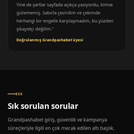
Yine de şartlar sayfada açıkça yazıyordu, kimse
gizlememiş. Sabırla çevirdim ve çekimde
herhangi bir engelle karşılaşmadım, bu yüzden
şikayetçi değilim."
Doğrulanmış Grandpashabet üyesi
SSS
Sık sorulan sorular
Grandpashabet giriş, güvenlik ve kampanya
süreçleriyle ilgili en çok merak edilen altı başlık.