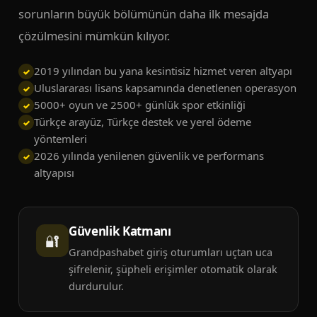
sorunların büyük bölümünün daha ilk mesajda
çözülmesini mümkün kılıyor.
2019 yılından bu yana kesintisiz hizmet veren altyapı
Uluslararası lisans kapsamında denetlenen operasyon
5000+ oyun ve 2500+ günlük spor etkinliği
Türkçe arayüz, Türkçe destek ve yerel ödeme
yöntemleri
2026 yılında yenilenen güvenlik ve performans
altyapısı
Güvenlik Katmanı
🔐
Grandpashabet giriş oturumları uçtan uca
şifrelenir, şüpheli erişimler otomatik olarak
durdurulur.