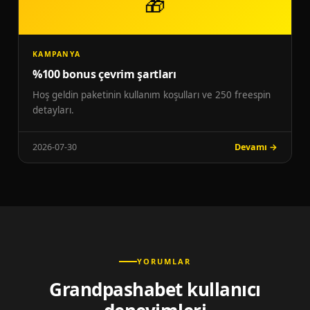
🎁
KAMPANYA
%100 bonus çevrim şartları
Hoş geldin paketinin kullanım koşulları ve 250 freespin
detayları.
2026-07-30
Devamı →
YORUMLAR
Grandpashabet kullanıcı