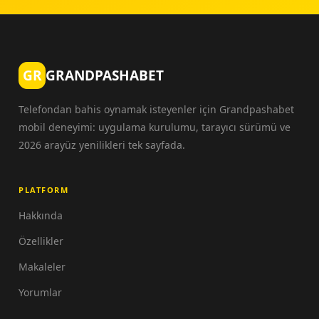
GR
GRANDPASHABET
Telefondan bahis oynamak isteyenler için Grandpashabet
mobil deneyimi: uygulama kurulumu, tarayıcı sürümü ve
2026 arayüz yenilikleri tek sayfada.
PLATFORM
Hakkında
Özellikler
Makaleler
Yorumlar