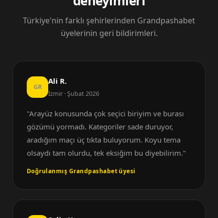
deneyimleri
Türkiye'nin farklı şehirlerinden Grandpashabet
üyelerinin geri bildirimleri.
Ali R.
GR
İzmir · Şubat 2026
"Arayüz konusunda çok seçici biriyim ve burası
gözümü yormadı. Kategoriler sade duruyor,
aradığım maçı üç tıkta buluyorum. Koyu tema
olsaydı tam olurdu, tek eksiğim bu diyebilirim."
Doğrulanmış Grandpashabet üyesi