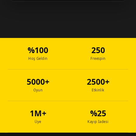
%100
250
Hoş Geldin
Freespin
5000+
2500+
Oyun
Etkinlik
1M+
%25
Üye
Kayıp İadesi