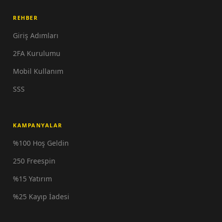
REHBER
Giriş Adımları
2FA Kurulumu
Mobil Kullanım
SSS
KAMPANYALAR
%100 Hoş Geldin
250 Freespin
%15 Yatırım
%25 Kayıp İadesi