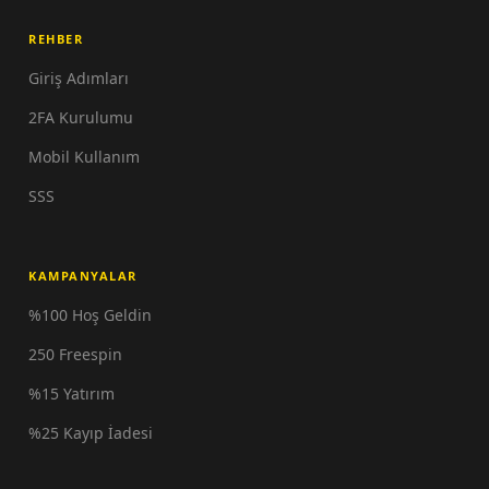
REHBER
Giriş Adımları
2FA Kurulumu
Mobil Kullanım
SSS
KAMPANYALAR
%100 Hoş Geldin
250 Freespin
%15 Yatırım
%25 Kayıp İadesi