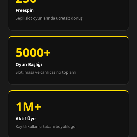
Freespin
Seçili slot oyunlarında ücretsiz dönüş
5000+
Oyun Başlığı
Slot, masa ve canlı casino toplamı
1M+
Aktif Üye
Kayıtlı kullanıcı tabanı büyüklüğü