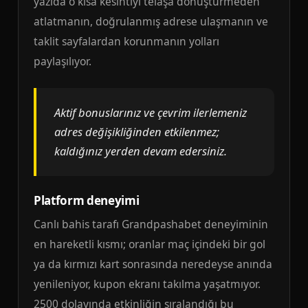
yazıda o kısa kesintiyi telaşa dönüştürmeden
atlatmanın, doğrulanmış adrese ulaşmanın ve
taklit sayfalardan korunmanın yolları
paylaşılıyor.
Aktif bonuslarınız ve çevrim ilerlemeniz
adres değişikliğinden etkilenmez;
kaldığınız yerden devam edersiniz.
Platform deneyimi
Canlı bahis tarafı Grandpashabet deneyiminin
en hareketli kısmı; oranlar maç içindeki bir gol
ya da kırmızı kart sonrasında neredeyse anında
yenileniyor, kupon ekranı takılma yaşatmıyor.
2500 dolayında etkinliğin sıralandığı bu