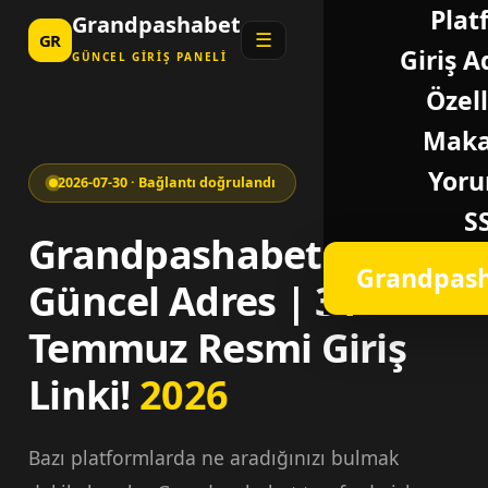
Plat
Grandpashabet
GR
☰
Giriş A
GÜNCEL GİRİŞ PANELİ
Özell
Maka
Yoru
2026-07-30 · Bağlantı doğrulandı
S
Grandpashabet
Grandpash
Güncel Adres | 31
Temmuz Resmi Giriş
Linki!
2026
Bazı platformlarda ne aradığınızı bulmak