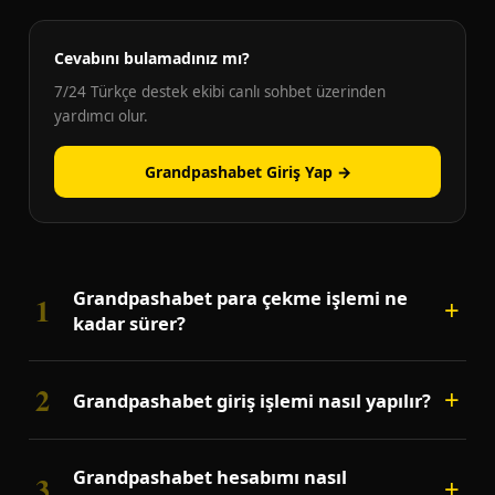
Cevabını bulamadınız mı?
7/24 Türkçe destek ekibi canlı sohbet üzerinden
yardımcı olur.
Grandpashabet Giriş Yap →
Grandpashabet para çekme işlemi ne
1
+
kadar sürer?
Talep oluşturulduktan sonra Grandpashabet
2
+
Grandpashabet giriş işlemi nasıl yapılır?
finans birimi işlemi çoğunlukla on beş dakika ile
bir saat arasında onaylıyor. Akşam saatlerindeki
Grandpashabet hesabınıza girmek için güncel
yoğunlukta bu süre bir miktar uzayabiliyor;
Grandpashabet hesabımı nasıl
3
+
adrese ulaşıp sağ üst köşedeki giriş butonuna
banka tarafındaki bekleme ise seçilen yönteme