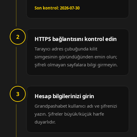
Son kontrol: 2026-07-30
2
HTTPS bağlantısını kontrol edin
Tarayıcı adres çubuğunda kilit
simgesinin göründüğünden emin olun;
şifreli olmayan sayfalara bilgi girmeyin.
3
Hesap bilgilerinizi girin
Grandpashabet kullanıcı adı ve şifrenizi
yazın. Şifreler büyük/küçük harfe
duyarlıdır.