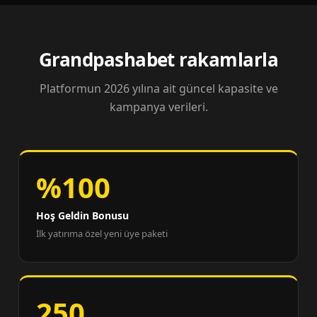
Grandpashabet rakamlarla
Platformun 2026 yılına ait güncel kapasite ve
kampanya verileri.
%100
Hoş Geldin Bonusu
İlk yatırıma özel yeni üye paketi
250