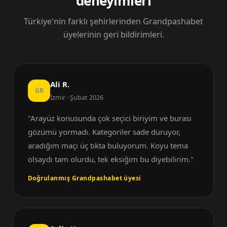
deneyimleri
Türkiye'nin farklı şehirlerinden Grandpashabet
üyelerinin geri bildirimleri.
Ali R.
GR
İzmir · Şubat 2026
"Arayüz konusunda çok seçici biriyim ve burası
gözümü yormadı. Kategoriler sade duruyor,
aradığım maçı üç tıkta buluyorum. Koyu tema
olsaydı tam olurdu, tek eksiğim bu diyebilirim."
Doğrulanmış Grandpashabet üyesi