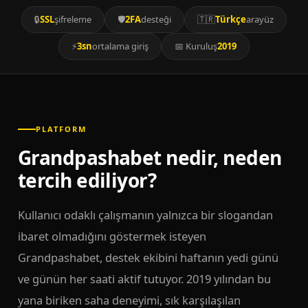
🔒
SSL
şifreleme
🛡️
2FA
desteği
🇹🇷
Türkçe
arayüz
⚡
3sn
ortalama giriş
📅 Kuruluş
2019
PLATFORM
Grandpashabet nedir, neden
tercih ediliyor?
Kullanıcı odaklı çalışmanın yalnızca bir slogandan
ibaret olmadığını göstermek isteyen
Grandpashabet, destek ekibini haftanın yedi günü
ve günün her saati aktif tutuyor. 2019 yılından bu
yana biriken saha deneyimi, sık karşılaşılan