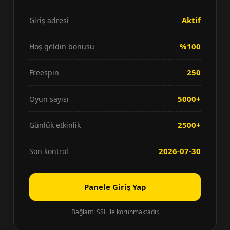
Aktif
Giriş adresi
%100
Hoş geldin bonusu
250
Freespin
5000+
Oyun sayısı
2500+
Günlük etkinlik
2026-07-30
Son kontrol
Panele Giriş Yap
Bağlantı SSL ile korunmaktadır.