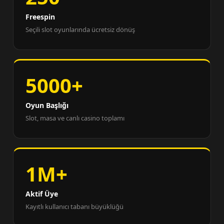
Freespin
Seçili slot oyunlarında ücretsiz dönüş
5000+
Oyun Başlığı
Slot, masa ve canlı casino toplamı
1M+
Aktif Üye
Kayıtlı kullanıcı tabanı büyüklüğü