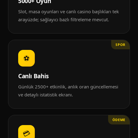
5000+ Oyun
Slot, masa oyunları ve canlı casino başlıkları tek
arayüzde; sağlayıcı bazlı filtreleme mevcut.
SPOR
⚽
Canlı Bahis
Günlük 2500+ etkinlik, anlık oran güncellemesi
ve detaylı istatistik ekranı.
ÖDEME
💳