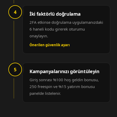
4
İki faktörlü doğrulama
2FA etkinse doğrulama uygulamanızdaki
6 haneli kodu girerek oturumu
onaylayın.
Önerilen güvenlik ayarı
5
Kampanyalarınızı görüntüleyin
Giriş sonrası %100 hoş geldin bonusu,
250 freespin ve %15 yatırım bonusu
panelde listelenir.