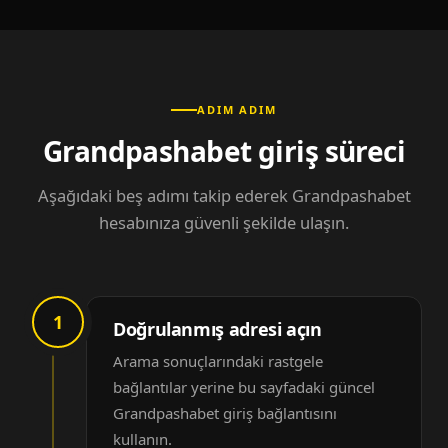
ADIM ADIM
Grandpashabet giriş süreci
Aşağıdaki beş adımı takip ederek Grandpashabet
hesabınıza güvenli şekilde ulaşın.
1
Doğrulanmış adresi açın
Arama sonuçlarındaki rastgele
bağlantılar yerine bu sayfadaki güncel
Grandpashabet giriş bağlantısını
kullanın.