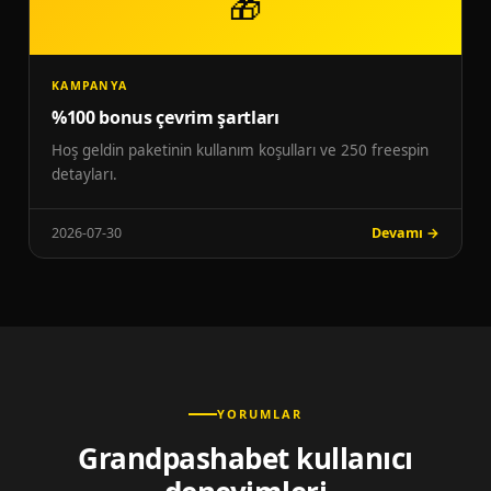
🎁
KAMPANYA
%100 bonus çevrim şartları
Hoş geldin paketinin kullanım koşulları ve 250 freespin
detayları.
2026-07-30
Devamı →
YORUMLAR
Grandpashabet kullanıcı