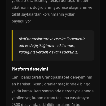
yazıda o kısa kesintiyi telaşa dönüştürmeden
atlatmanın, doğrulanmış adrese ulaşmanın ve
taklit sayfalardan korunmanın yolları
paylaşılıyor.
Aktif bonuslarınız ve çevrim ilerlemeniz
adres değişikliğinden etkilenmez;
kaldığınız yerden devam edersiniz.
Platform deneyimi
Canlı bahis tarafı Grandpashabet deneyiminin
en hareketli kısmı; oranlar maç içindeki bir gol
ya da kırmızı kart sonrasında neredeyse anında
yenileniyor, kupon ekranı takılma yaşatmıyor.
2500 dolayında etkinliğin sıralandığı bu