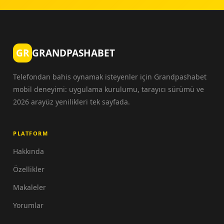
GR
GRANDPASHABET
Telefondan bahis oynamak isteyenler için Grandpashabet
mobil deneyimi: uygulama kurulumu, tarayıcı sürümü ve
2026 arayüz yenilikleri tek sayfada.
PLATFORM
Hakkında
Özellikler
Makaleler
Yorumlar