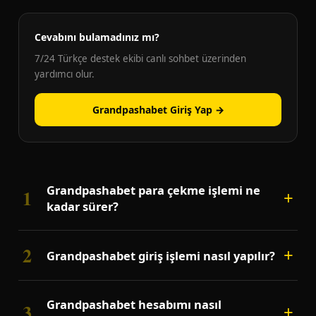
Cevabını bulamadınız mı?
7/24 Türkçe destek ekibi canlı sohbet üzerinden
yardımcı olur.
Grandpashabet Giriş Yap →
Grandpashabet para çekme işlemi ne
1
+
kadar sürer?
Talep oluşturulduktan sonra Grandpashabet
2
+
Grandpashabet giriş işlemi nasıl yapılır?
finans birimi işlemi çoğunlukla on beş dakika ile
bir saat arasında onaylıyor. Akşam saatlerindeki
Grandpashabet hesabınıza girmek için güncel
yoğunlukta bu süre bir miktar uzayabiliyor;
Grandpashabet hesabımı nasıl
3
+
adrese ulaşıp sağ üst köşedeki giriş butonuna
banka tarafındaki bekleme ise seçilen yönteme