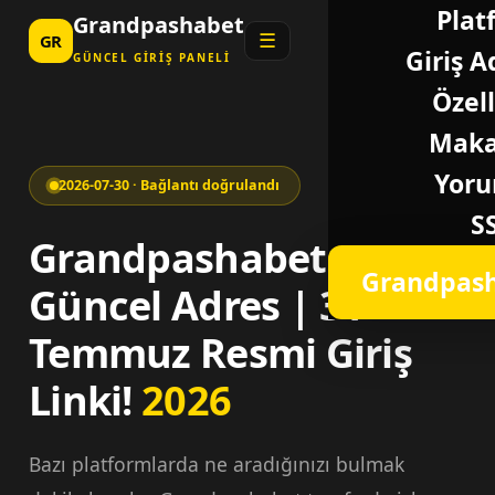
Plat
Grandpashabet
GR
☰
Giriş A
GÜNCEL GİRİŞ PANELİ
Özell
Maka
Yoru
2026-07-30 · Bağlantı doğrulandı
S
Grandpashabet
Grandpash
Güncel Adres | 31
Temmuz Resmi Giriş
Linki!
2026
Bazı platformlarda ne aradığınızı bulmak