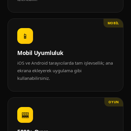
MOBİL
📱
Mobil Uyumluluk
iOS ve Android tarayıcılarda tam işlevsellik; ana
ekrana ekleyerek uygulama gibi
kullanabilirsiniz.
OYUN
🎰