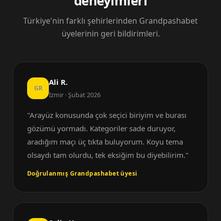
deneyimleri
Türkiye'nin farklı şehirlerinden Grandpashabet
üyelerinin geri bildirimleri.
Ali R.
GR
İzmir · Şubat 2026
"Arayüz konusunda çok seçici biriyim ve burası
gözümü yormadı. Kategoriler sade duruyor,
aradığım maçı üç tıkta buluyorum. Koyu tema
olsaydı tam olurdu, tek eksiğim bu diyebilirim."
Doğrulanmış Grandpashabet üyesi