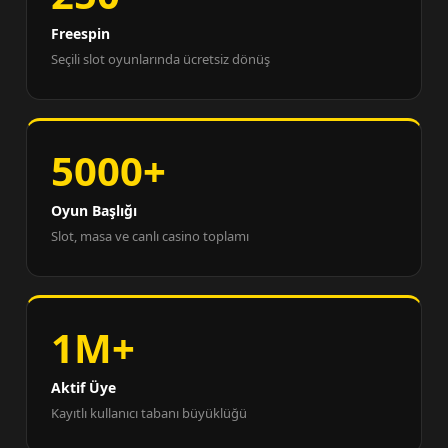
Freespin
Seçili slot oyunlarında ücretsiz dönüş
5000+
Oyun Başlığı
Slot, masa ve canlı casino toplamı
1M+
Aktif Üye
Kayıtlı kullanıcı tabanı büyüklüğü