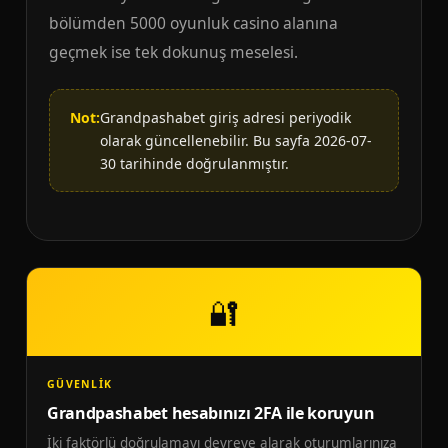
bölümden 5000 oyunluk casino alanına
geçmek ise tek dokunuş meselesi.
Not:
Grandpashabet giriş adresi periyodik
olarak güncellenebilir. Bu sayfa 2026-07-
30 tarihinde doğrulanmıştır.
🔐
GÜVENLIK
Grandpashabet hesabınızı 2FA ile koruyun
İki faktörlü doğrulamayı devreye alarak oturumlarınıza