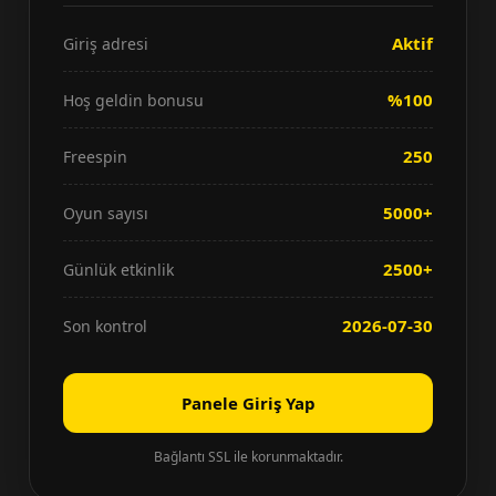
Aktif
Giriş adresi
%100
Hoş geldin bonusu
250
Freespin
5000+
Oyun sayısı
2500+
Günlük etkinlik
2026-07-30
Son kontrol
Panele Giriş Yap
Bağlantı SSL ile korunmaktadır.