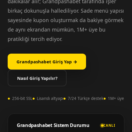
dakikalar alır; Grandpashabet tarafında işler
birkaç dokunuşla hallediliyor. Sade menü yapısı
sayesinde kupon oluşturmak da bakiye görmek
de aynı ekrandan mümkün, 1M+ üye bu
pratikliği tercih ediyor.
Grandpashabet Giriş Yap →
Nasıl Giriş Yapılır?
256-bit SSL
Lisanslı altyapı
7/24 Türkçe destek
1M+ üye
Grandpashabet Sistem Durumu
CANLI