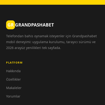
GR
GRANDPASHABET
Telefondan bahis oynamak isteyenler için Grandpashabet
mobil deneyimi: uygulama kurulumu, tarayıcı sürümü ve
2026 arayüz yenilikleri tek sayfada.
PLATFORM
Hakkında
Özellikler
Makaleler
Yorumlar