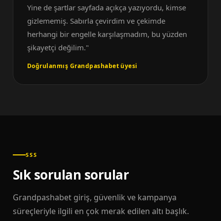
Yine de şartlar sayfada açıkça yazıyordu, kimse
gizlememiş. Sabırla çevirdim ve çekimde
herhangi bir engelle karşılaşmadım, bu yüzden
şikayetçi değilim."
Doğrulanmış Grandpashabet üyesi
SSS
Sık sorulan sorular
Grandpashabet giriş, güvenlik ve kampanya
süreçleriyle ilgili en çok merak edilen altı başlık.