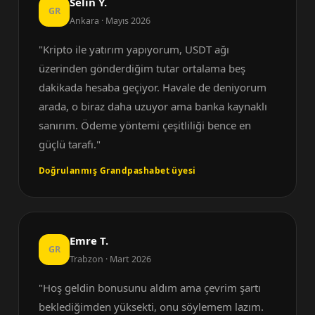
Selin Y.
GR
Ankara · Mayıs 2026
"Kripto ile yatırım yapıyorum, USDT ağı
üzerinden gönderdiğim tutar ortalama beş
dakikada hesaba geçiyor. Havale de deniyorum
arada, o biraz daha uzuyor ama banka kaynaklı
sanırım. Ödeme yöntemi çeşitliliği bence en
güçlü tarafı."
Doğrulanmış Grandpashabet üyesi
Emre T.
GR
Trabzon · Mart 2026
"Hoş geldin bonusunu aldım ama çevrim şartı
beklediğimden yüksekti, onu söylemem lazım.