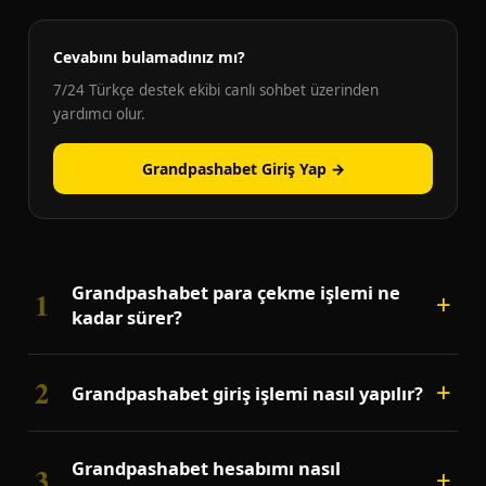
Cevabını bulamadınız mı?
7/24 Türkçe destek ekibi canlı sohbet üzerinden
yardımcı olur.
Grandpashabet Giriş Yap →
Grandpashabet para çekme işlemi ne
1
+
kadar sürer?
Talep oluşturulduktan sonra Grandpashabet
2
+
Grandpashabet giriş işlemi nasıl yapılır?
finans birimi işlemi çoğunlukla on beş dakika ile
bir saat arasında onaylıyor. Akşam saatlerindeki
Grandpashabet hesabınıza girmek için güncel
yoğunlukta bu süre bir miktar uzayabiliyor;
Grandpashabet hesabımı nasıl
3
+
adrese ulaşıp sağ üst köşedeki giriş butonuna
banka tarafındaki bekleme ise seçilen yönteme