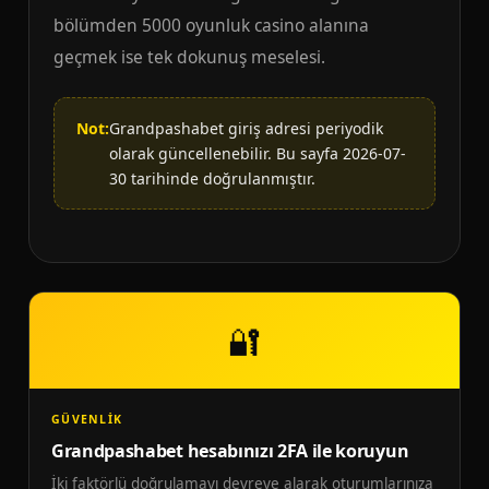
bölümden 5000 oyunluk casino alanına
geçmek ise tek dokunuş meselesi.
Not:
Grandpashabet giriş adresi periyodik
olarak güncellenebilir. Bu sayfa 2026-07-
30 tarihinde doğrulanmıştır.
🔐
GÜVENLIK
Grandpashabet hesabınızı 2FA ile koruyun
İki faktörlü doğrulamayı devreye alarak oturumlarınıza