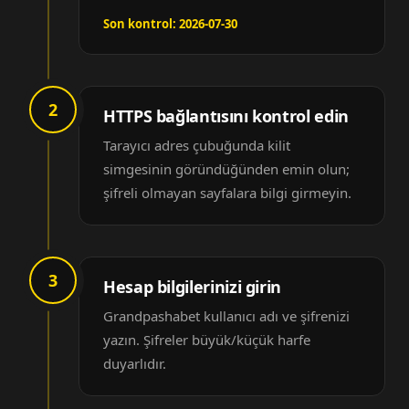
Son kontrol: 2026-07-30
2
HTTPS bağlantısını kontrol edin
Tarayıcı adres çubuğunda kilit
simgesinin göründüğünden emin olun;
şifreli olmayan sayfalara bilgi girmeyin.
3
Hesap bilgilerinizi girin
Grandpashabet kullanıcı adı ve şifrenizi
yazın. Şifreler büyük/küçük harfe
duyarlıdır.