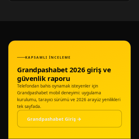
KAPSAMLI İNCELEME
Grandpashabet 2026 giriş ve
güvenlik raporu
Telefondan bahis oynamak isteyenler için
Grandpashabet mobil deneyimi: uygulama
kurulumu, tarayıcı sürümü ve 2026 arayüz yenilikleri
tek sayfada.
Grandpashabet Giriş →