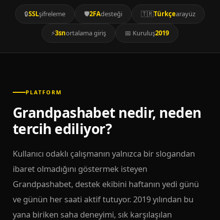
🔒
SSL
şifreleme
🛡️
2FA
desteği
🇹🇷
Türkçe
arayüz
⚡
3sn
ortalama giriş
📅 Kuruluş
2019
PLATFORM
Grandpashabet nedir, neden
tercih ediliyor?
Kullanıcı odaklı çalışmanın yalnızca bir slogandan
ibaret olmadığını göstermek isteyen
Grandpashabet, destek ekibini haftanın yedi günü
ve günün her saati aktif tutuyor. 2019 yılından bu
yana biriken saha deneyimi, sık karşılaşılan