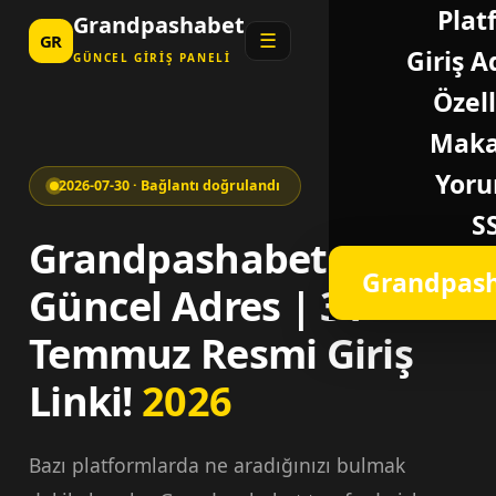
Plat
Grandpashabet
GR
☰
Giriş A
GÜNCEL GİRİŞ PANELİ
Özell
Maka
Yoru
2026-07-30 · Bağlantı doğrulandı
S
Grandpashabet
Grandpash
Güncel Adres | 31
Temmuz Resmi Giriş
Linki!
2026
Bazı platformlarda ne aradığınızı bulmak