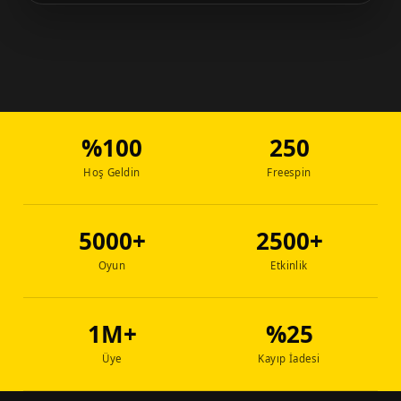
%100
250
Hoş Geldin
Freespin
5000+
2500+
Oyun
Etkinlik
1M+
%25
Üye
Kayıp İadesi