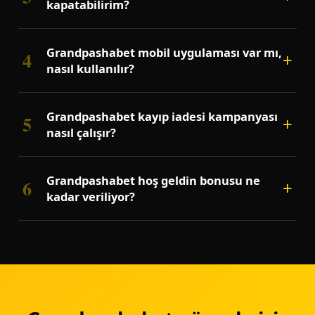
kapatabilirim?
tıklamanız yeterli. Kullanıcı adı ve şifrenizi
ve mesai saatlerine göre değişiyor.
yazdıktan sonra panel doğrudan açılır. Şifrenizi
Kapatma talebi canlı destek üzerinden ya da
hatırlamıyorsanız e-posta ya da telefon
Grandpashabet mobil uygulaması var mı,
4
+
sisteme kayıtlı e-posta adresinizden iletiliyor.
nasıl kullanılır?
doğrulamasıyla yenileyebilir, ardından sayfaya
Grandpashabet ekibi bakiyenizi kontrol ettikten
sorunsuz erişebilirsiniz.
sonra hesabı donduruyor ve kalıcı olarak
Telefon tarayıcısından açılan Grandpashabet
kapatıyor. Bir süre ara vermek isteyenler için
Grandpashabet kayıp iadesi kampanyası
5
+
arayüzü ekran boyutuna kendini uyarlıyor;
nasıl çalışır?
geçici mola seçeneği de bulunuyor.
bunun yanında Android cihazlar için kurulum
dosyası da sunuluyor. iOS kullanan üyeler siteyi
Haftalık zarar hesaplanıyor ve bu tutarın 25
ana ekrana kısayol olarak ekleyerek uygulamaya
Grandpashabet hoş geldin bonusu ne
6
+
oranındaki bölümü hesabınıza geri yükleniyor.
kadar veriliyor?
çok yakın bir deneyim elde edebiliyor.
Grandpashabet tarafında iade genelde pazartesi
günleri tanımlanıyor ve düşük çevrim şartıyla
Yeni kayıt olan üyeler için Grandpashabet
kullanılabiliyor. Kampanyanın üst sınırı kural
tarafında ilk yatırıma özel 100 oranında hoş
metninde açıkça belirtiliyor.
geldin desteği ve 250 adet ücretsiz dönüş
tanımlanıyor. Kampanyaya katılmak isteyen
kullanıcının hesap bilgilerini doğrulaması ve