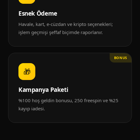
Esnek Ödeme
Havale, kart, e-cüzdan ve kripto seçenekleri;
işlem geçmişi şeffaf biçimde raporlanır.
BONUS
🎁
Kampanya Paketi
%100 hoş geldin bonusu, 250 freespin ve %25
kayıp iadesi.