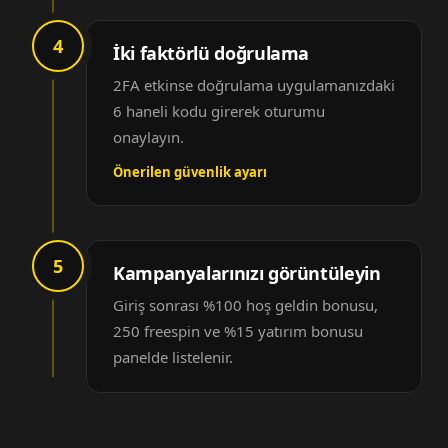
4
İki faktörlü doğrulama
2FA etkinse doğrulama uygulamanızdaki
6 haneli kodu girerek oturumu
onaylayın.
Önerilen güvenlik ayarı
5
Kampanyalarınızı görüntüleyin
Giriş sonrası %100 hoş geldin bonusu,
250 freespin ve %15 yatırım bonusu
panelde listelenir.