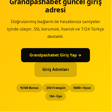
Grandpashabet güncel giriş
promosyonlar alanından bonusu talep etmesi
adresi
gerekiyor.
Doğrulanmış bağlantı ile hesabınıza saniyeler
içinde ulaşın. SSL korumalı, lisanslı ve 7/24 Türkçe
destekli.
Grandpashabet Giriş Yap →
Giriş Adımları
%100 Bonus
250 Freespin
5000+ Oyun
1M+ Üye