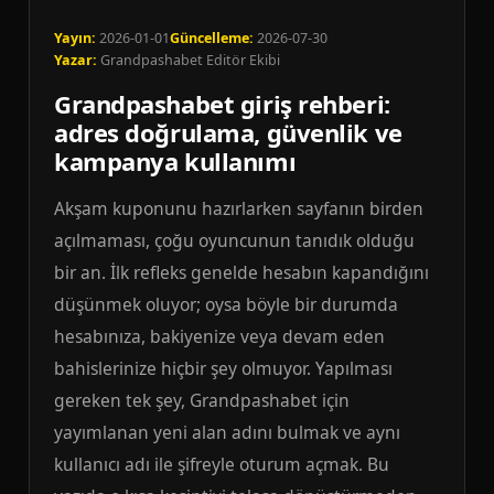
Yayın:
2026-01-01
Güncelleme:
2026-07-30
Yazar:
Grandpashabet Editör Ekibi
Grandpashabet giriş rehberi:
adres doğrulama, güvenlik ve
kampanya kullanımı
Akşam kuponunu hazırlarken sayfanın birden
açılmaması, çoğu oyuncunun tanıdık olduğu
bir an. İlk refleks genelde hesabın kapandığını
düşünmek oluyor; oysa böyle bir durumda
hesabınıza, bakiyenize veya devam eden
bahislerinize hiçbir şey olmuyor. Yapılması
gereken tek şey, Grandpashabet için
yayımlanan yeni alan adını bulmak ve aynı
kullanıcı adı ile şifreyle oturum açmak. Bu