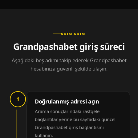
ADIM ADIM
Grandpashabet giriş süreci
Aşağıdaki beş adımı takip ederek Grandpashabet
hesabınıza güvenli şekilde ulaşın.
1
Doğrulanmış adresi açın
Arama sonuçlarındaki rastgele
bağlantılar yerine bu sayfadaki güncel
Grandpashabet giriş bağlantısını
kullanın.