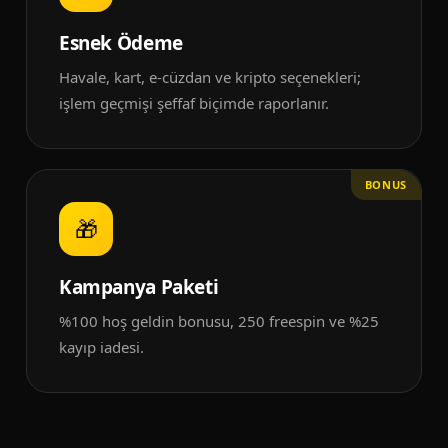
Esnek Ödeme
Havale, kart, e-cüzdan ve kripto seçenekleri;
işlem geçmişi şeffaf biçimde raporlanır.
BONUS
🎁
Kampanya Paketi
%100 hoş geldin bonusu, 250 freespin ve %25
kayıp iadesi.