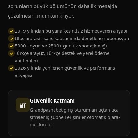
sorunların büyük bölümünün daha ilk mesajda
çözülmesini mümkün kılıyor.
2019 yılından bu yana kesintisiz hizmet veren altyapı
Uluslararası lisans kapsamında denetlenen operasyon
5000+ oyun ve 2500+ günlük spor etkinliği
Türkçe arayüz, Türkçe destek ve yerel ödeme
yöntemleri
2026 yılında yenilenen güvenlik ve performans
altyapısı
Güvenlik Katmanı
🔐
Grandpashabet giriş oturumları uçtan uca
şifrelenir, şüpheli erişimler otomatik olarak
durdurulur.