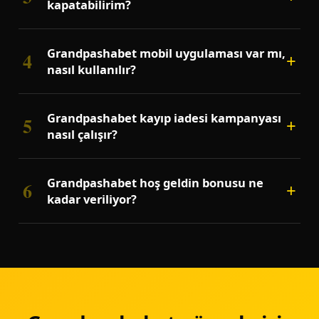
kapatabilirim?
tıklamanız yeterli. Kullanıcı adı ve şifrenizi
ve mesai saatlerine göre değişiyor.
yazdıktan sonra panel doğrudan açılır. Şifrenizi
Kapatma talebi canlı destek üzerinden ya da
hatırlamıyorsanız e-posta ya da telefon
Grandpashabet mobil uygulaması var mı,
4
+
sisteme kayıtlı e-posta adresinizden iletiliyor.
nasıl kullanılır?
doğrulamasıyla yenileyebilir, ardından sayfaya
Grandpashabet ekibi bakiyenizi kontrol ettikten
sorunsuz erişebilirsiniz.
sonra hesabı donduruyor ve kalıcı olarak
Telefon tarayıcısından açılan Grandpashabet
kapatıyor. Bir süre ara vermek isteyenler için
Grandpashabet kayıp iadesi kampanyası
5
+
arayüzü ekran boyutuna kendini uyarlıyor;
nasıl çalışır?
geçici mola seçeneği de bulunuyor.
bunun yanında Android cihazlar için kurulum
dosyası da sunuluyor. iOS kullanan üyeler siteyi
Haftalık zarar hesaplanıyor ve bu tutarın 25
ana ekrana kısayol olarak ekleyerek uygulamaya
Grandpashabet hoş geldin bonusu ne
6
+
oranındaki bölümü hesabınıza geri yükleniyor.
kadar veriliyor?
çok yakın bir deneyim elde edebiliyor.
Grandpashabet tarafında iade genelde pazartesi
günleri tanımlanıyor ve düşük çevrim şartıyla
Yeni kayıt olan üyeler için Grandpashabet
kullanılabiliyor. Kampanyanın üst sınırı kural
tarafında ilk yatırıma özel 100 oranında hoş
metninde açıkça belirtiliyor.
geldin desteği ve 250 adet ücretsiz dönüş
tanımlanıyor. Kampanyaya katılmak isteyen
kullanıcının hesap bilgilerini doğrulaması ve