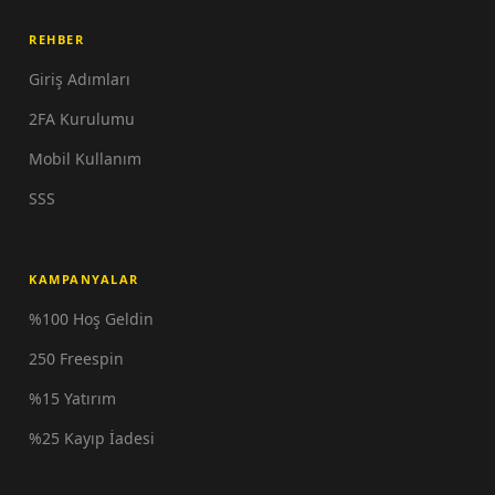
REHBER
Giriş Adımları
2FA Kurulumu
Mobil Kullanım
SSS
KAMPANYALAR
%100 Hoş Geldin
250 Freespin
%15 Yatırım
%25 Kayıp İadesi