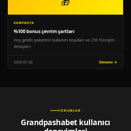
🎁
KAMPANYA
%100 bonus çevrim şartları
Hoş geldin paketinin kullanım koşulları ve 250 freespin
detayları.
2026-07-30
Devamı →
YORUMLAR
Grandpashabet kullanıcı