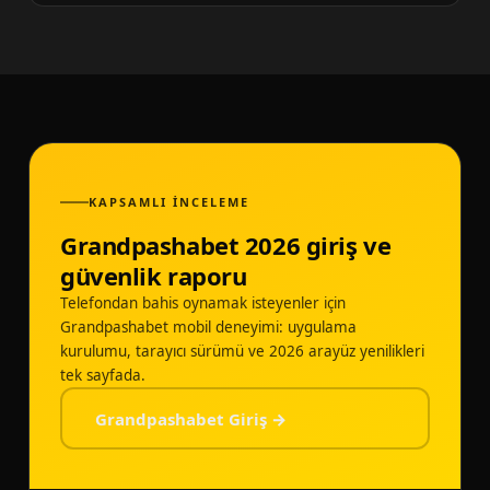
KAPSAMLI İNCELEME
Grandpashabet 2026 giriş ve
güvenlik raporu
Telefondan bahis oynamak isteyenler için
Grandpashabet mobil deneyimi: uygulama
kurulumu, tarayıcı sürümü ve 2026 arayüz yenilikleri
tek sayfada.
Grandpashabet Giriş →