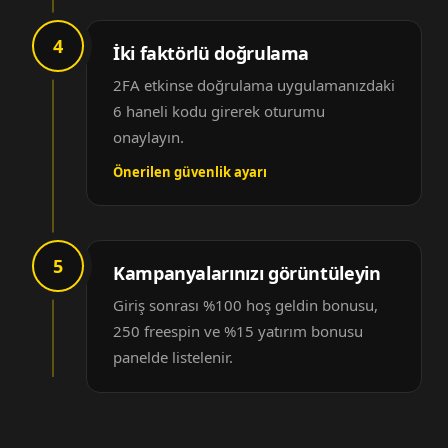
4
İki faktörlü doğrulama
2FA etkinse doğrulama uygulamanızdaki
6 haneli kodu girerek oturumu
onaylayın.
Önerilen güvenlik ayarı
5
Kampanyalarınızı görüntüleyin
Giriş sonrası %100 hoş geldin bonusu,
250 freespin ve %15 yatırım bonusu
panelde listelenir.