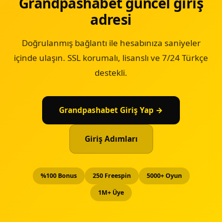
Grandpashabet güncel giriş
promosyonlar alanından bonusu talep etmesi
adresi
gerekiyor.
Doğrulanmış bağlantı ile hesabınıza saniyeler
içinde ulaşın. SSL korumalı, lisanslı ve 7/24 Türkçe
destekli.
Grandpashabet Giriş Yap →
Giriş Adımları
%100 Bonus
250 Freespin
5000+ Oyun
1M+ Üye