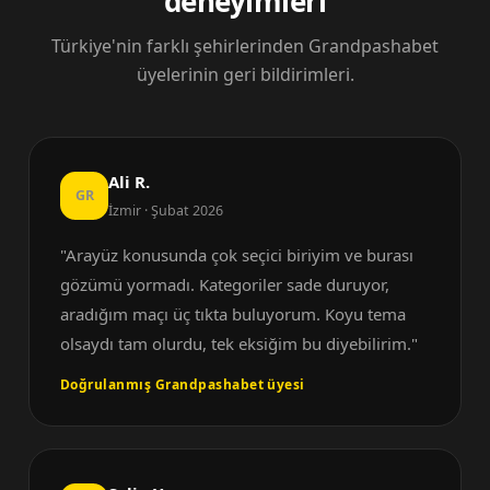
deneyimleri
Türkiye'nin farklı şehirlerinden Grandpashabet
üyelerinin geri bildirimleri.
Ali R.
GR
İzmir · Şubat 2026
"Arayüz konusunda çok seçici biriyim ve burası
gözümü yormadı. Kategoriler sade duruyor,
aradığım maçı üç tıkta buluyorum. Koyu tema
olsaydı tam olurdu, tek eksiğim bu diyebilirim."
Doğrulanmış Grandpashabet üyesi