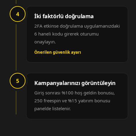
4
İki faktörlü doğrulama
2FA etkinse doğrulama uygulamanızdaki
6 haneli kodu girerek oturumu
onaylayın.
Önerilen güvenlik ayarı
5
Kampanyalarınızı görüntüleyin
Giriş sonrası %100 hoş geldin bonusu,
250 freespin ve %15 yatırım bonusu
panelde listelenir.