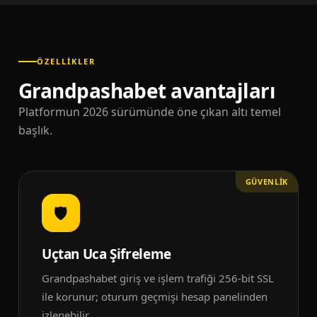
ÖZELLIKLER
Grandpashabet avantajları
Platformun 2026 sürümünde öne çıkan altı temel
başlık.
GÜVENLİK
🛡️
Uçtan Uca Şifreleme
Grandpashabet giriş ve işlem trafiği 256-bit SSL
ile korunur; oturum geçmişi hesap panelinden
izlenebilir.