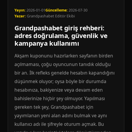
Yayın:
2026-01-01
Güncelleme:
2026-07-30
Yazar:
Grandpashabet Editör Ekibi
Grandpashabet giriş rehberi:
adres doğrulama, güvenlik ve
kampanya kullanımı
Akşam kuponunu hazırlarken sayfanın birden
açılmaması, çoğu oyuncunun tanıdık olduğu
bir an. İlk refleks genelde hesabın kapandığını
düşünmek oluyor; oysa böyle bir durumda
hesabınıza, bakiyenize veya devam eden
bahislerinize hiçbir şey olmuyor. Yapılması
gereken tek şey, Grandpashabet için
yayımlanan yeni alan adını bulmak ve aynı
kullanıcı adı ile şifreyle oturum açmak. Bu