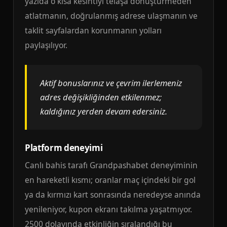
yazıda o kısa kesintiyi telaşa dönüştürmeden
atlatmanın, doğrulanmış adrese ulaşmanın ve
taklit sayfalardan korunmanın yolları
paylaşılıyor.
Aktif bonuslarınız ve çevrim ilerlemeniz
adres değişikliğinden etkilenmez;
kaldığınız yerden devam edersiniz.
Platform deneyimi
Canlı bahis tarafı Grandpashabet deneyiminin
en hareketli kısmı; oranlar maç içindeki bir gol
ya da kırmızı kart sonrasında neredeyse anında
yenileniyor, kupon ekranı takılma yaşatmıyor.
2500 dolayında etkinliğin sıralandığı bu