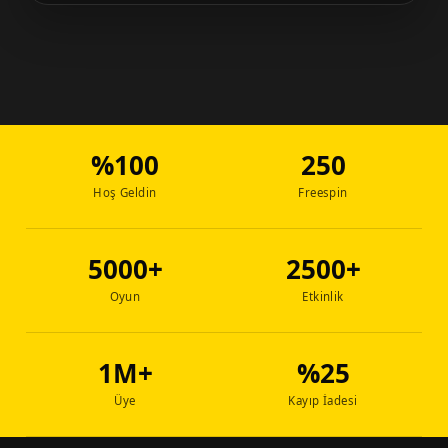
%100
250
Hoş Geldin
Freespin
5000+
2500+
Oyun
Etkinlik
1M+
%25
Üye
Kayıp İadesi