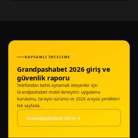
KAPSAMLI İNCELEME
Grandpashabet 2026 giriş ve
güvenlik raporu
Telefondan bahis oynamak isteyenler için
Grandpashabet mobil deneyimi: uygulama
kurulumu, tarayıcı sürümü ve 2026 arayüz yenilikleri
tek sayfada.
Grandpashabet Giriş →