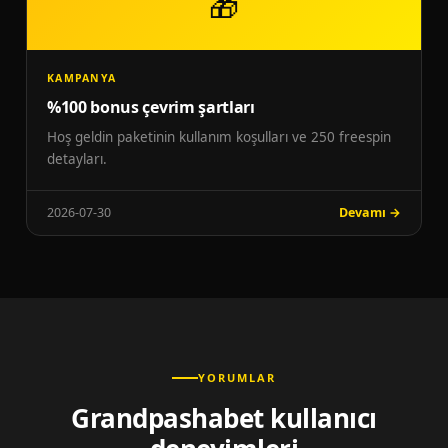
🎁
KAMPANYA
%100 bonus çevrim şartları
Hoş geldin paketinin kullanım koşulları ve 250 freespin
detayları.
2026-07-30
Devamı →
YORUMLAR
Grandpashabet kullanıcı