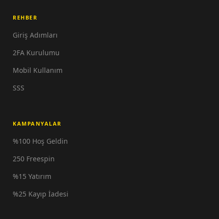
REHBER
Giriş Adımları
2FA Kurulumu
Mobil Kullanım
SSS
KAMPANYALAR
%100 Hoş Geldin
250 Freespin
%15 Yatırım
%25 Kayıp İadesi