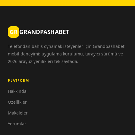
GR
GRANDPASHABET
Telefondan bahis oynamak isteyenler için Grandpashabet
mobil deneyimi: uygulama kurulumu, tarayıcı sürümü ve
2026 arayüz yenilikleri tek sayfada.
PLATFORM
Hakkında
Özellikler
Makaleler
Yorumlar