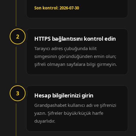
Son kontrol: 2026-07-30
2
HTTPS bağlantısını kontrol edin
Tarayıcı adres çubuğunda kilit
simgesinin göründüğünden emin olun;
şifreli olmayan sayfalara bilgi girmeyin.
3
Hesap bilgilerinizi girin
Grandpashabet kullanıcı adı ve şifrenizi
yazın. Şifreler büyük/küçük harfe
duyarlıdır.