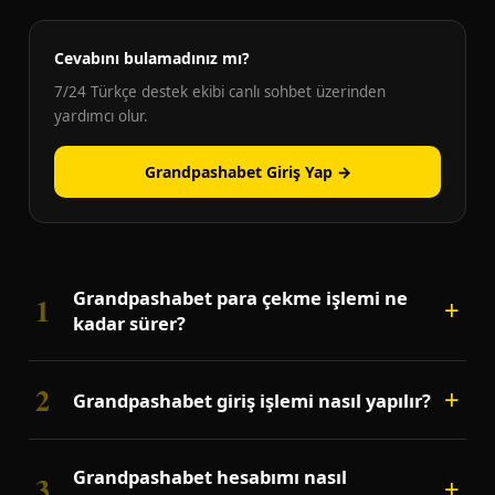
Cevabını bulamadınız mı?
7/24 Türkçe destek ekibi canlı sohbet üzerinden
yardımcı olur.
Grandpashabet Giriş Yap →
Grandpashabet para çekme işlemi ne
1
+
kadar sürer?
Talep oluşturulduktan sonra Grandpashabet
2
+
Grandpashabet giriş işlemi nasıl yapılır?
finans birimi işlemi çoğunlukla on beş dakika ile
bir saat arasında onaylıyor. Akşam saatlerindeki
Grandpashabet hesabınıza girmek için güncel
yoğunlukta bu süre bir miktar uzayabiliyor;
Grandpashabet hesabımı nasıl
3
+
adrese ulaşıp sağ üst köşedeki giriş butonuna
banka tarafındaki bekleme ise seçilen yönteme