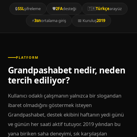
🔒
SSL
şifreleme
🛡️
2FA
desteği
🇹🇷
Türkçe
arayüz
⚡
3sn
ortalama giriş
📅 Kuruluş
2019
PLATFORM
Grandpashabet nedir, neden
tercih ediliyor?
Kullanıcı odaklı çalışmanın yalnızca bir slogandan
ibaret olmadığını göstermek isteyen
Grandpashabet, destek ekibini haftanın yedi günü
ve günün her saati aktif tutuyor. 2019 yılından bu
yana biriken saha deneyimi, sık karşılaşılan