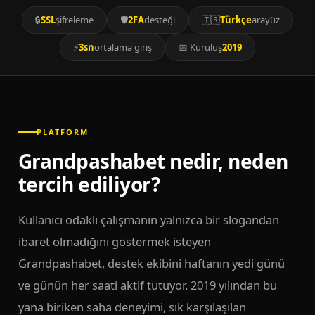
🔒
SSL
şifreleme
🛡️
2FA
desteği
🇹🇷
Türkçe
arayüz
⚡
3sn
ortalama giriş
📅 Kuruluş
2019
PLATFORM
Grandpashabet nedir, neden
tercih ediliyor?
Kullanıcı odaklı çalışmanın yalnızca bir slogandan
ibaret olmadığını göstermek isteyen
Grandpashabet, destek ekibini haftanın yedi günü
ve günün her saati aktif tutuyor. 2019 yılından bu
yana biriken saha deneyimi, sık karşılaşılan