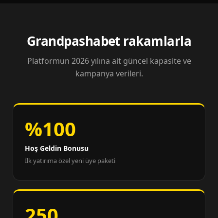
Grandpashabet rakamlarla
Platformun 2026 yılına ait güncel kapasite ve
kampanya verileri.
%100
Hoş Geldin Bonusu
İlk yatırıma özel yeni üye paketi
250