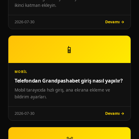
ikinci katman ekleyin.
2026-07-30
Devamı →
📱
MOBIL
Telefondan Grandpashabet giriş nasıl yapılır?
Mobil tarayıcıda hızlı giriş, ana ekrana ekleme ve
bildirim ayarları.
2026-07-30
Devamı →