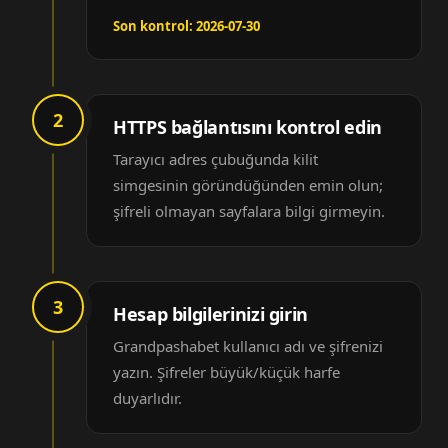
Son kontrol: 2026-07-30
2
HTTPS bağlantısını kontrol edin
Tarayıcı adres çubuğunda kilit
simgesinin göründüğünden emin olun;
şifreli olmayan sayfalara bilgi girmeyin.
3
Hesap bilgilerinizi girin
Grandpashabet kullanıcı adı ve şifrenizi
yazın. Şifreler büyük/küçük harfe
duyarlıdır.