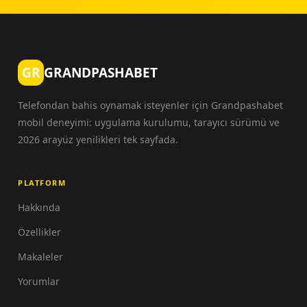
GR
GRANDPASHABET
Telefondan bahis oynamak isteyenler için Grandpashabet
mobil deneyimi: uygulama kurulumu, tarayıcı sürümü ve
2026 arayüz yenilikleri tek sayfada.
PLATFORM
Hakkında
Özellikler
Makaleler
Yorumlar