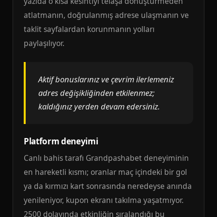
yazıda o kısa kesintiyi telaşa dönüştürmeden
atlatmanın, doğrulanmış adrese ulaşmanın ve
taklit sayfalardan korunmanın yolları
paylaşılıyor.
Aktif bonuslarınız ve çevrim ilerlemeniz
adres değişikliğinden etkilenmez;
kaldığınız yerden devam edersiniz.
Platform deneyimi
Canlı bahis tarafı Grandpashabet deneyiminin
en hareketli kısmı; oranlar maç içindeki bir gol
ya da kırmızı kart sonrasında neredeyse anında
yenileniyor, kupon ekranı takılma yaşatmıyor.
2500 dolayında etkinliğin sıralandığı bu