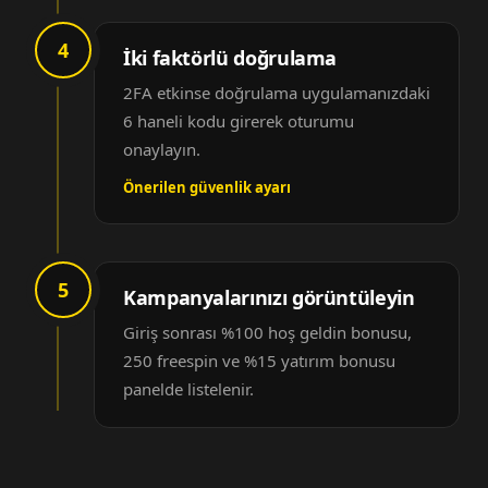
4
İki faktörlü doğrulama
2FA etkinse doğrulama uygulamanızdaki
6 haneli kodu girerek oturumu
onaylayın.
Önerilen güvenlik ayarı
5
Kampanyalarınızı görüntüleyin
Giriş sonrası %100 hoş geldin bonusu,
250 freespin ve %15 yatırım bonusu
panelde listelenir.