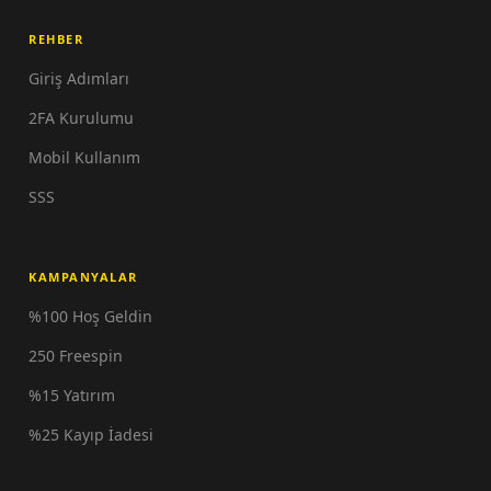
REHBER
Giriş Adımları
2FA Kurulumu
Mobil Kullanım
SSS
KAMPANYALAR
%100 Hoş Geldin
250 Freespin
%15 Yatırım
%25 Kayıp İadesi