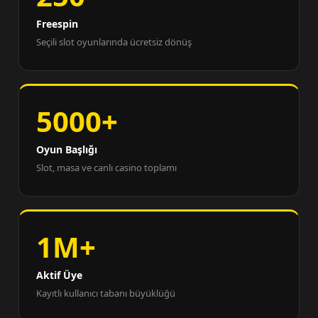
Freespin
Seçili slot oyunlarında ücretsiz dönüş
5000+
Oyun Başlığı
Slot, masa ve canlı casino toplamı
1M+
Aktif Üye
Kayıtlı kullanıcı tabanı büyüklüğü