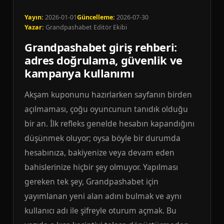
Yayın:
2026-01-01
Güncelleme:
2026-07-30
Yazar:
Grandpashabet Editör Ekibi
Grandpashabet giriş rehberi:
adres doğrulama, güvenlik ve
kampanya kullanımı
Akşam kuponunu hazırlarken sayfanın birden
açılmaması, çoğu oyuncunun tanıdık olduğu
bir an. İlk refleks genelde hesabın kapandığını
düşünmek oluyor; oysa böyle bir durumda
hesabınıza, bakiyenize veya devam eden
bahislerinize hiçbir şey olmuyor. Yapılması
gereken tek şey, Grandpashabet için
yayımlanan yeni alan adını bulmak ve aynı
kullanıcı adı ile şifreyle oturum açmak. Bu