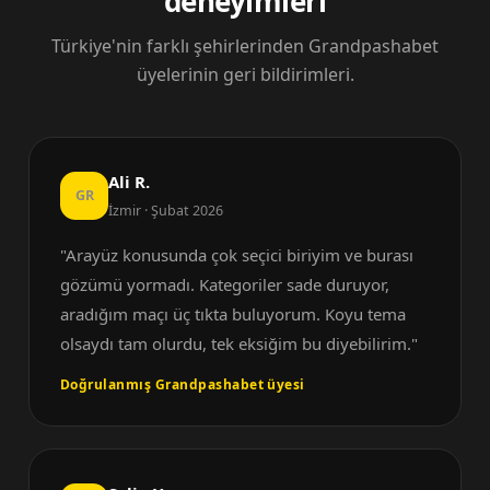
deneyimleri
Türkiye'nin farklı şehirlerinden Grandpashabet
üyelerinin geri bildirimleri.
Ali R.
GR
İzmir · Şubat 2026
"Arayüz konusunda çok seçici biriyim ve burası
gözümü yormadı. Kategoriler sade duruyor,
aradığım maçı üç tıkta buluyorum. Koyu tema
olsaydı tam olurdu, tek eksiğim bu diyebilirim."
Doğrulanmış Grandpashabet üyesi