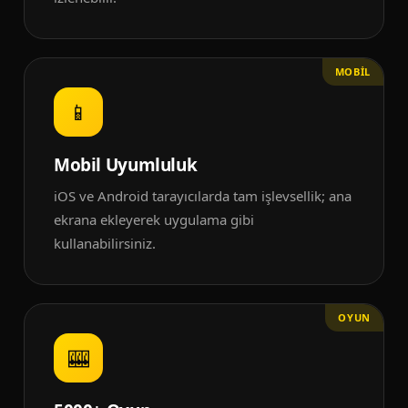
MOBİL
📱
Mobil Uyumluluk
iOS ve Android tarayıcılarda tam işlevsellik; ana
ekrana ekleyerek uygulama gibi
kullanabilirsiniz.
OYUN
🎰