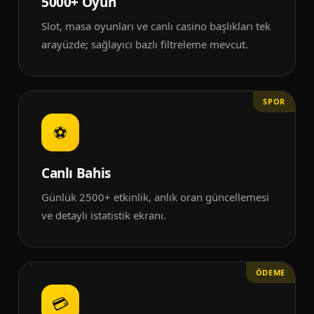
5000+ Oyun
Slot, masa oyunları ve canlı casino başlıkları tek
arayüzde; sağlayıcı bazlı filtreleme mevcut.
SPOR
⚽
Canlı Bahis
Günlük 2500+ etkinlik, anlık oran güncellemesi
ve detaylı istatistik ekranı.
ÖDEME
💳