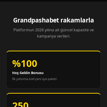
Grandpashabet rakamlarla
Platformun 2026 yılına ait güncel kapasite ve
kampanya verileri.
%100
Hoş Geldin Bonusu
İlk yatırıma özel yeni üye paketi
250