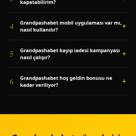
kapatabilirim?
tıklamanız yeterli. Kullanıcı adı ve şifrenizi
ve mesai saatlerine göre değişiyor.
yazdıktan sonra panel doğrudan açılır. Şifrenizi
Kapatma talebi canlı destek üzerinden ya da
hatırlamıyorsanız e-posta ya da telefon
Grandpashabet mobil uygulaması var mı,
4
+
sisteme kayıtlı e-posta adresinizden iletiliyor.
nasıl kullanılır?
doğrulamasıyla yenileyebilir, ardından sayfaya
Grandpashabet ekibi bakiyenizi kontrol ettikten
sorunsuz erişebilirsiniz.
sonra hesabı donduruyor ve kalıcı olarak
Telefon tarayıcısından açılan Grandpashabet
kapatıyor. Bir süre ara vermek isteyenler için
Grandpashabet kayıp iadesi kampanyası
5
+
arayüzü ekran boyutuna kendini uyarlıyor;
nasıl çalışır?
geçici mola seçeneği de bulunuyor.
bunun yanında Android cihazlar için kurulum
dosyası da sunuluyor. iOS kullanan üyeler siteyi
Haftalık zarar hesaplanıyor ve bu tutarın 25
ana ekrana kısayol olarak ekleyerek uygulamaya
Grandpashabet hoş geldin bonusu ne
6
+
oranındaki bölümü hesabınıza geri yükleniyor.
kadar veriliyor?
çok yakın bir deneyim elde edebiliyor.
Grandpashabet tarafında iade genelde pazartesi
günleri tanımlanıyor ve düşük çevrim şartıyla
Yeni kayıt olan üyeler için Grandpashabet
kullanılabiliyor. Kampanyanın üst sınırı kural
tarafında ilk yatırıma özel 100 oranında hoş
metninde açıkça belirtiliyor.
geldin desteği ve 250 adet ücretsiz dönüş
tanımlanıyor. Kampanyaya katılmak isteyen
kullanıcının hesap bilgilerini doğrulaması ve