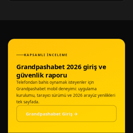
KAPSAMLI İNCELEME
Grandpashabet 2026 giriş ve
güvenlik raporu
Telefondan bahis oynamak isteyenler için
Grandpashabet mobil deneyimi: uygulama
kurulumu, tarayıcı sürümü ve 2026 arayüz yenilikleri
tek sayfada.
Grandpashabet Giriş →