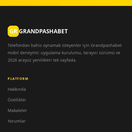
GR
GRANDPASHABET
Telefondan bahis oynamak isteyenler için Grandpashabet
mobil deneyimi: uygulama kurulumu, tarayıcı sürümü ve
2026 arayüz yenilikleri tek sayfada.
PLATFORM
Hakkında
Özellikler
Makaleler
Yorumlar