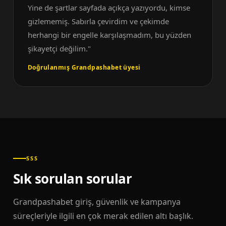
Yine de şartlar sayfada açıkça yazıyordu, kimse
gizlememiş. Sabırla çevirdim ve çekimde
herhangi bir engelle karşılaşmadım, bu yüzden
şikayetçi değilim."
Doğrulanmış Grandpashabet üyesi
SSS
Sık sorulan sorular
Grandpashabet giriş, güvenlik ve kampanya
süreçleriyle ilgili en çok merak edilen altı başlık.