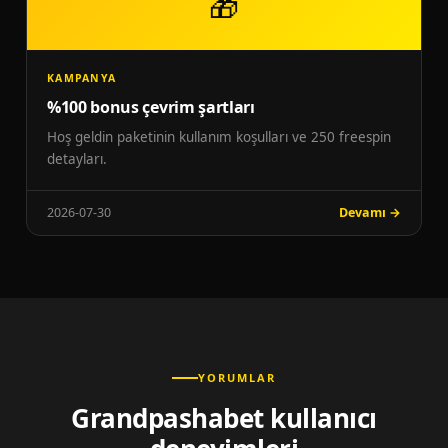
🎁
KAMPANYA
%100 bonus çevrim şartları
Hoş geldin paketinin kullanım koşulları ve 250 freespin
detayları.
2026-07-30
Devamı →
YORUMLAR
Grandpashabet kullanıcı