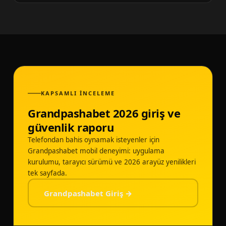
KAPSAMLI İNCELEME
Grandpashabet 2026 giriş ve
güvenlik raporu
Telefondan bahis oynamak isteyenler için
Grandpashabet mobil deneyimi: uygulama
kurulumu, tarayıcı sürümü ve 2026 arayüz yenilikleri
tek sayfada.
Grandpashabet Giriş →