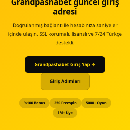
Grandpashabet güncel giriş
promosyonlar alanından bonusu talep etmesi
adresi
gerekiyor.
Doğrulanmış bağlantı ile hesabınıza saniyeler
içinde ulaşın. SSL korumalı, lisanslı ve 7/24 Türkçe
destekli.
Grandpashabet Giriş Yap →
Giriş Adımları
%100 Bonus
250 Freespin
5000+ Oyun
1M+ Üye