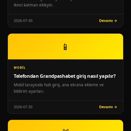
ikinci katman ekleyin.
2026-07-30
Devamı →
📱
MOBIL
Telefondan Grandpashabet giriş nasıl yapılır?
Mobil tarayıcıda hızlı giriş, ana ekrana ekleme ve
bildirim ayarları.
2026-07-30
Devamı →