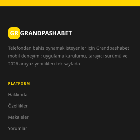
GR
GRANDPASHABET
Telefondan bahis oynamak isteyenler için Grandpashabet
mobil deneyimi: uygulama kurulumu, tarayıcı sürümü ve
2026 arayüz yenilikleri tek sayfada.
PLATFORM
Hakkında
Özellikler
Makaleler
Yorumlar