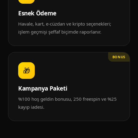
Esnek Ödeme
Havale, kart, e-cüzdan ve kripto seçenekleri;
işlem geçmişi şeffaf biçimde raporlanır.
BONUS
🎁
Kampanya Paketi
%100 hoş geldin bonusu, 250 freespin ve %25
kayıp iadesi.