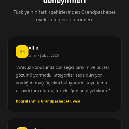
deneyimleri
Türkiye'nin farklı şehirlerinden Grandpashabet
üyelerinin geri bildirimleri.
Ali R.
GR
İzmir · Şubat 2026
"Arayüz konusunda çok seçici biriyim ve burası
gözümü yormadı. Kategoriler sade duruyor,
aradığım maçı üç tıkta buluyorum. Koyu tema
olsaydı tam olurdu, tek eksiğim bu diyebilirim."
Doğrulanmış Grandpashabet üyesi