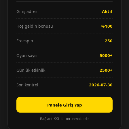
Aktif
Giriş adresi
%100
Hoş geldin bonusu
250
Freespin
5000+
Oyun sayısı
2500+
Günlük etkinlik
2026-07-30
Son kontrol
Panele Giriş Yap
Bağlantı SSL ile korunmaktadır.