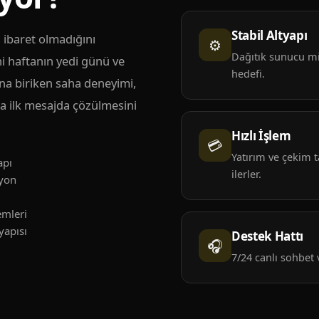
Stabil Altyapı
n ibaret olmadığını
⚙️
Dağıtık sunucu mim
i haftanın yedi günü ve
hedefi.
ana biriken saha deneyimi,
a ilk mesajda çözülmesini
Hızlı İşlem
💳
Yatırım ve çekim 
apı
ilerler.
syon
emleri
yapısı
Destek Hattı
🎧
7/24 canlı sohbet 