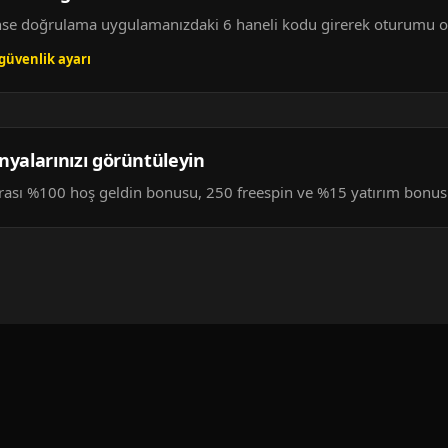
nse doğrulama uygulamanızdaki 6 haneli kodu girerek oturumu o
güvenlik ayarı
yalarınızı görüntüleyin
rası %100 hoş geldin bonusu, 250 freespin ve %15 yatırım bonusu 