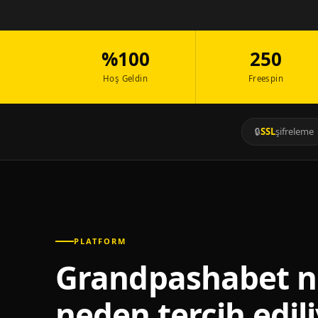
%100
250
Hoş Geldin
Freespin
🔒
SSL
şifreleme
PLATFORM
Grandpashabet ne
neden tercih edil