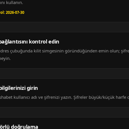
ını kullanın.
ol: 2026-07-30
ağlantısını kontrol edin
 adres çubuğunda kilit simgesinin göründüğünden emin olun; şifre
meyin.
lgilerinizi girin
abet kullanıcı adı ve şifrenizi yazın. Şifreler büyük/küçük harfe d
törlü doğrulama