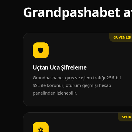
Grandpashabet av
GÜVENLİK
🛡️
Uçtan Uca Şifreleme
Grandpashabet giriş ve işlem trafiği 256-bit
SSL ile korunur; oturum geçmişi hesap
panelinden izlenebilir.
SPOR
⚽