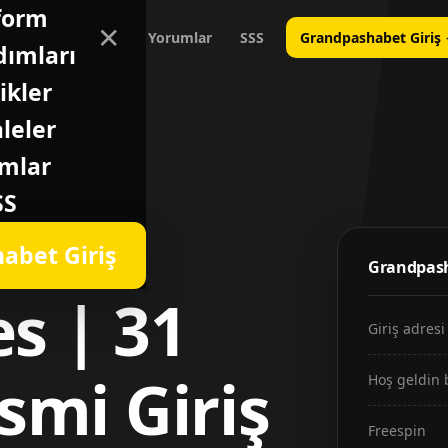
form
✕
kler
Makaleler
Yorumlar
SSS
Grandpashabet Giriş
dımları
ikler
leler
mlar
SS
abet
abet Giriş
Grandpas
s | 31
Giriş adresi
mi Giriş
Hoş geldin
Freespin