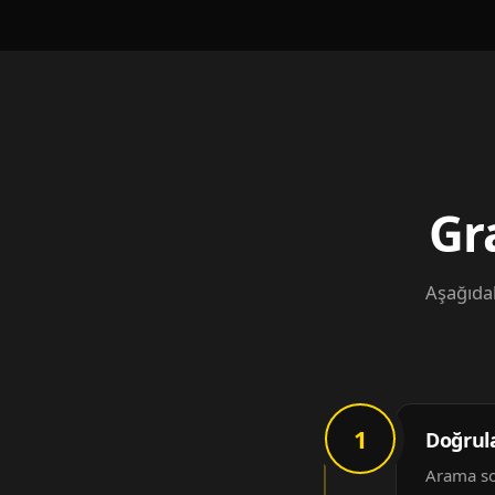
Gr
Aşağıdak
1
Doğrul
Arama so