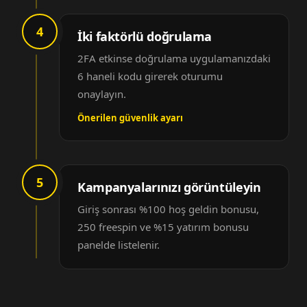
4
İki faktörlü doğrulama
2FA etkinse doğrulama uygulamanızdaki
6 haneli kodu girerek oturumu
onaylayın.
Önerilen güvenlik ayarı
5
Kampanyalarınızı görüntüleyin
Giriş sonrası %100 hoş geldin bonusu,
250 freespin ve %15 yatırım bonusu
panelde listelenir.