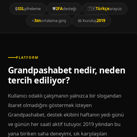
🔒
SSL
şifreleme
🛡️
2FA
desteği
🇹🇷
Türkçe
arayüz
⚡
3sn
ortalama giriş
📅 Kuruluş
2019
PLATFORM
Grandpashabet nedir, neden
tercih ediliyor?
Kullanıcı odaklı çalışmanın yalnızca bir slogandan
ibaret olmadığını göstermek isteyen
Grandpashabet, destek ekibini haftanın yedi günü
ve günün her saati aktif tutuyor. 2019 yılından bu
yana biriken saha deneyimi, sık karşılaşılan