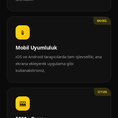
MOBİL
📱
Mobil Uyumluluk
iOS ve Android tarayıcılarda tam işlevsellik; ana
ekrana ekleyerek uygulama gibi
kullanabilirsiniz.
OYUN
🎰