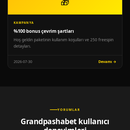
🎁
KAMPANYA
%100 bonus çevrim şartları
Hoş geldin paketinin kullanım koşulları ve 250 freespin
detayları.
2026-07-30
Devamı →
YORUMLAR
Grandpashabet kullanıcı