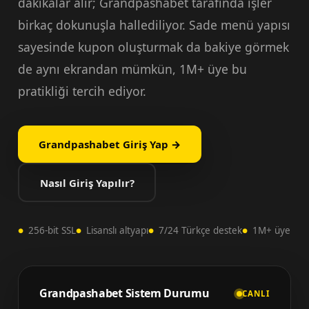
dakikalar alır; Grandpashabet tarafında işler
birkaç dokunuşla hallediliyor. Sade menü yapısı
sayesinde kupon oluşturmak da bakiye görmek
de aynı ekrandan mümkün, 1M+ üye bu
pratikliği tercih ediyor.
Grandpashabet Giriş Yap →
Nasıl Giriş Yapılır?
256-bit SSL
Lisanslı altyapı
7/24 Türkçe destek
1M+ üye
Grandpashabet Sistem Durumu
CANLI