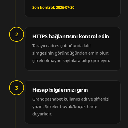
Son kontrol: 2026-07-30
2
HTTPS bağlantısını kontrol edin
Tarayıcı adres çubuğunda kilit
simgesinin göründüğünden emin olun;
şifreli olmayan sayfalara bilgi girmeyin.
3
Hesap bilgilerinizi girin
Grandpashabet kullanıcı adı ve şifrenizi
yazın. Şifreler büyük/küçük harfe
duyarlıdır.