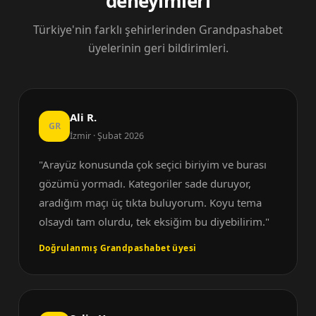
deneyimleri
Türkiye'nin farklı şehirlerinden Grandpashabet
üyelerinin geri bildirimleri.
Ali R.
GR
İzmir · Şubat 2026
"Arayüz konusunda çok seçici biriyim ve burası
gözümü yormadı. Kategoriler sade duruyor,
aradığım maçı üç tıkta buluyorum. Koyu tema
olsaydı tam olurdu, tek eksiğim bu diyebilirim."
Doğrulanmış Grandpashabet üyesi