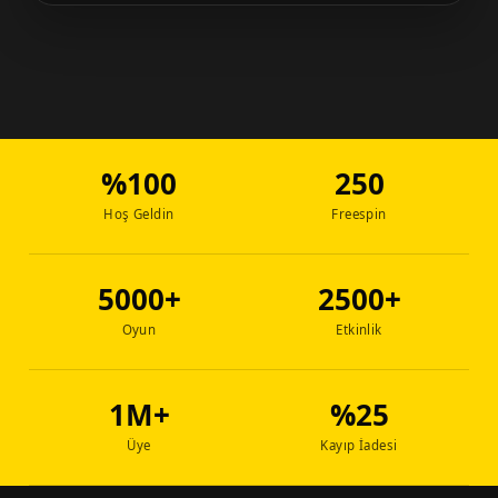
%100
250
Hoş Geldin
Freespin
5000+
2500+
Oyun
Etkinlik
1M+
%25
Üye
Kayıp İadesi