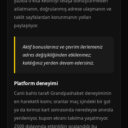
yazıda o kısa kesintiyi telaşa dönüştürmeden
atlatmanın, doğrulanmış adrese ulaşmanın ve
taklit sayfalardan korunmanın yolları
paylaşılıyor.
Aktif bonuslarınız ve çevrim ilerlemeniz
adres değişikliğinden etkilenmez;
kaldığınız yerden devam edersiniz.
Platform deneyimi
Canlı bahis tarafı Grandpashabet deneyiminin
en hareketli kısmı; oranlar maç içindeki bir gol
ya da kırmızı kart sonrasında neredeyse anında
yenileniyor, kupon ekranı takılma yaşatmıyor.
2500 dolayında etkinliğin sıralandığı bu