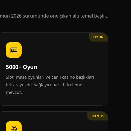
rmun 2026 sürümünde öne çıkan altı temel başlık.
OYUN
🎰
5000+ Oyun
Slot, masa oyunları ve canlı casino başlıkları
tek arayüzde; sağlayıcı bazlı filtreleme
mevcut.
BONUS
🎁