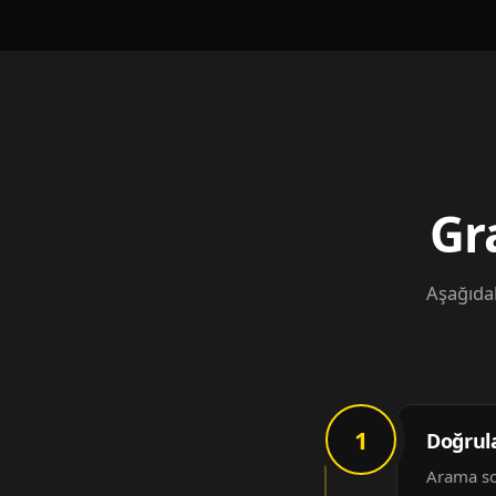
Gr
Aşağıdak
1
Doğrul
Arama so