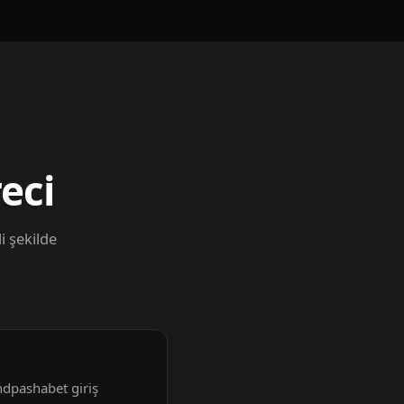
eci
i şekilde
ndpashabet giriş