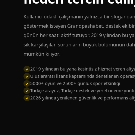
Kullanıcı odaklı çalışmanın yalnızca bir sloganda
göstermek isteyen Grandpashabet, destek ekibin
günün her saati aktif tutuyor. 2019 yılından bu y
sık karşılaşılan sorunların büyük bölümünün dah
mümkün kılıyor.
2019 yılından bu yana kesintisiz hizmet veren alty
Uluslararası lisans kapsamında denetlenen opera
5000+ oyun ve 2500+ günlük spor etkinliği
Türkçe arayüz, Türkçe destek ve yerel ödeme yönt
2026 yılında yenilenen güvenlik ve performans alt