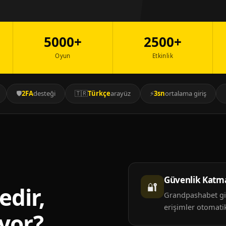
5000+
2500+
Oyun
Etkinlik
🛡️
2FA
desteği
🇹🇷
Türkçe
arayüz
⚡
3sn
ortalama giriş
Güvenlik Katm
🔐
dir,
Grandpashabet giri
erişimler otomati
iyor?