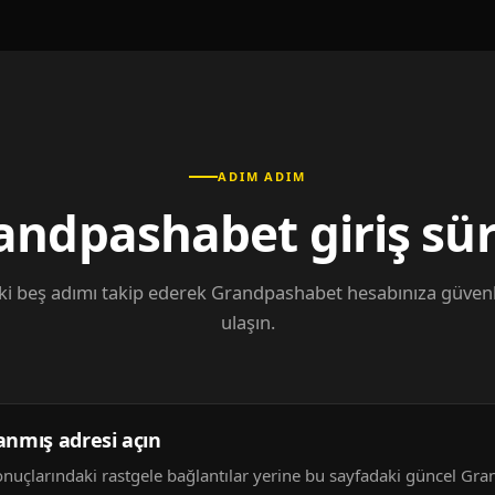
ADIM ADIM
andpashabet giriş sür
i beş adımı takip ederek Grandpashabet hesabınıza güvenl
ulaşın.
anmış adresi açın
nuçlarındaki rastgele bağlantılar yerine bu sayfadaki güncel Gra