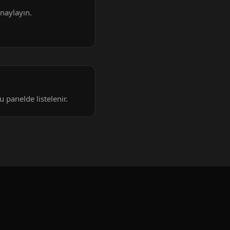
naylayın.
panelde listelenir.