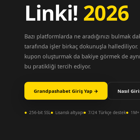
Linki!
2026
Bazı platformlarda ne aradığınızı bulmak da
tarafında işler birkaç dokunuşla hallediliyo
kupon oluşturmak da bakiye görmek de ay
bu pratikliği tercih ediyor.
Grandpashabet Giriş Yap →
Nasıl Giri
256-bit SSL
Lisanslı altyapı
7/24 Türkçe destek
1M+