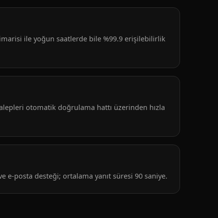
arisi ile yoğun saatlerde bile %99.9 erişilebilirlik
talepleri otomatik doğrulama hattı üzerinden hızla
ve e-posta desteği; ortalama yanıt süresi 90 saniye.