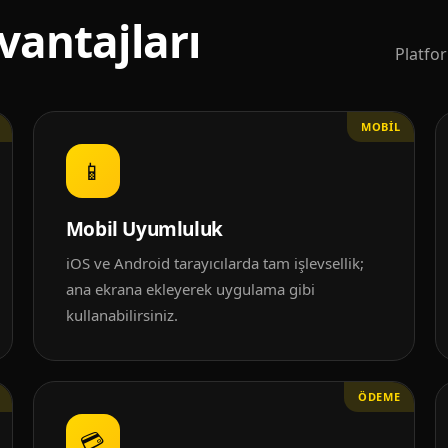
antajları
Platfo
MOBİL
📱
Mobil Uyumluluk
iOS ve Android tarayıcılarda tam işlevsellik;
ana ekrana ekleyerek uygulama gibi
kullanabilirsiniz.
ÖDEME
💳