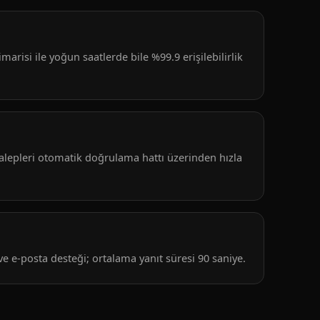
arisi ile yoğun saatlerde bile %99.9 erişilebilirlik
talepleri otomatik doğrulama hattı üzerinden hızla
ve e-posta desteği; ortalama yanıt süresi 90 saniye.