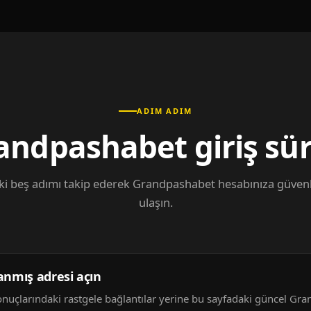
ADIM ADIM
andpashabet giriş sür
i beş adımı takip ederek Grandpashabet hesabınıza güvenl
ulaşın.
anmış adresi açın
nuçlarındaki rastgele bağlantılar yerine bu sayfadaki güncel Gra