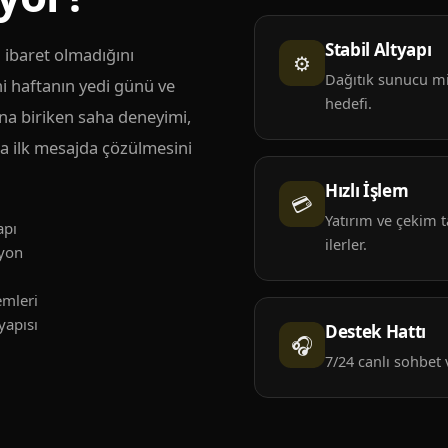
Stabil Altyapı
n ibaret olmadığını
⚙️
Dağıtık sunucu mim
i haftanın yedi günü ve
hedefi.
ana biriken saha deneyimi,
a ilk mesajda çözülmesini
Hızlı İşlem
💳
Yatırım ve çekim 
apı
ilerler.
syon
emleri
yapısı
Destek Hattı
🎧
7/24 canlı sohbet 