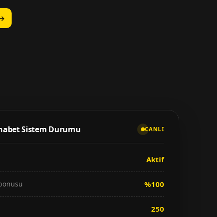
 →
habet Sistem Durumu
CANLI
Aktif
%100
 bonusu
250