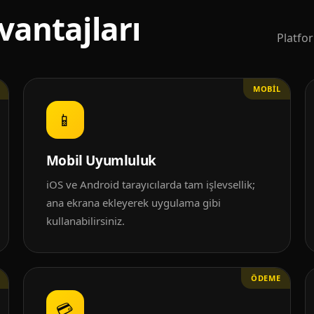
antajları
Platfo
MOBİL
📱
Mobil Uyumluluk
iOS ve Android tarayıcılarda tam işlevsellik;
ana ekrana ekleyerek uygulama gibi
kullanabilirsiniz.
ÖDEME
💳