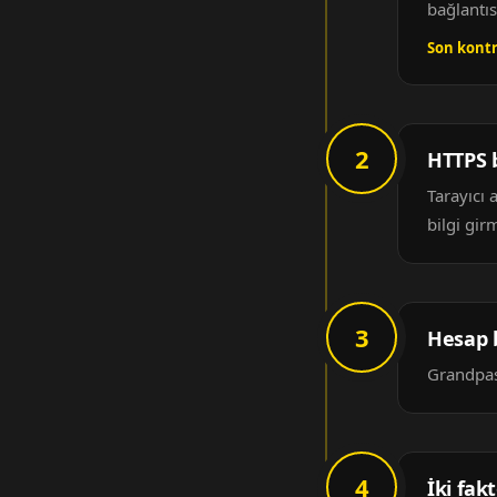
bağlantıs
Son kontr
2
HTTPS b
Tarayıcı
bilgi gir
3
Hesap bi
Grandpash
4
İki fak