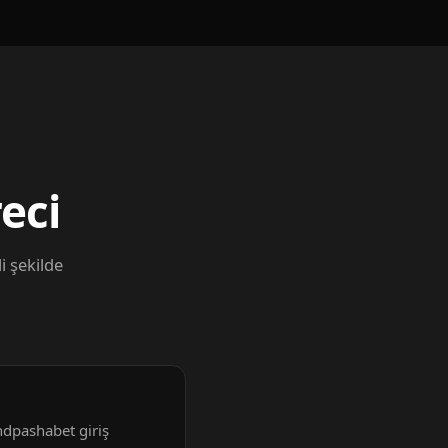
eci
i şekilde
ndpashabet giriş