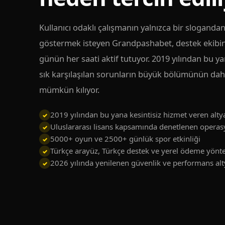
Kullanıcı odaklı çalışmanın yalnızca bir sloganda
göstermek isteyen Grandpashabet, destek ekibin
günün her saati aktif tutuyor. 2019 yılından bu y
sık karşılaşılan sorunların büyük bölümünün dah
mümkün kılıyor.
2019 yılından bu yana kesintisiz hizmet veren alty
Uluslararası lisans kapsamında denetlenen opera
5000+ oyun ve 2500+ günlük spor etkinliği
Türkçe arayüz, Türkçe destek ve yerel ödeme yönt
2026 yılında yenilenen güvenlik ve performans alt