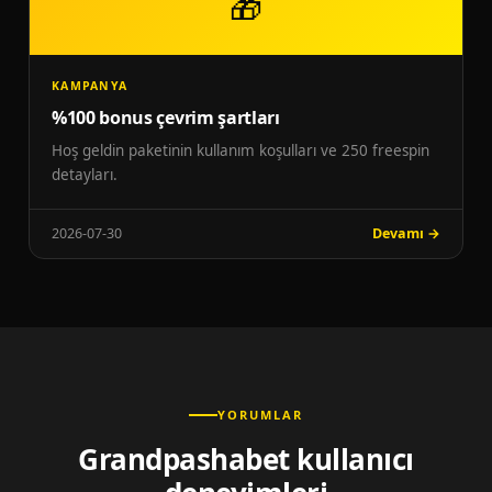
🎁
KAMPANYA
%100 bonus çevrim şartları
Hoş geldin paketinin kullanım koşulları ve 250 freespin
detayları.
2026-07-30
Devamı →
YORUMLAR
Grandpashabet kullanıcı