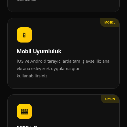
MOBİL
📱
Mobil Uyumluluk
iOS ve Android tarayıcılarda tam işlevsellik; ana
ekrana ekleyerek uygulama gibi
kullanabilirsiniz.
OYUN
🎰