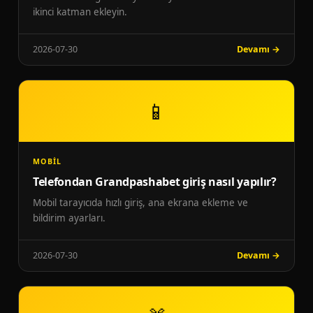
ikinci katman ekleyin.
2026-07-30
Devamı →
📱
MOBIL
Telefondan Grandpashabet giriş nasıl yapılır?
Mobil tarayıcıda hızlı giriş, ana ekrana ekleme ve
bildirim ayarları.
2026-07-30
Devamı →