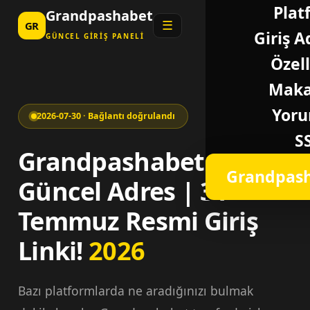
Plat
Grandpashabet
GR
☰
Giriş A
GÜNCEL GİRİŞ PANELİ
Özell
Maka
Yoru
2026-07-30 · Bağlantı doğrulandı
S
Grandpashabet
Grandpash
Güncel Adres | 31
Temmuz Resmi Giriş
Linki!
2026
Bazı platformlarda ne aradığınızı bulmak