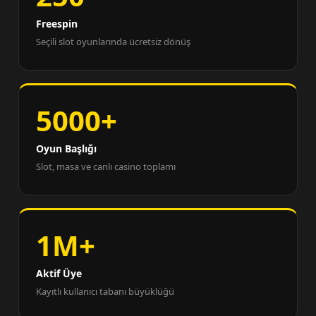
Freespin
Seçili slot oyunlarında ücretsiz dönüş
5000+
Oyun Başlığı
Slot, masa ve canlı casino toplamı
1M+
Aktif Üye
Kayıtlı kullanıcı tabanı büyüklüğü