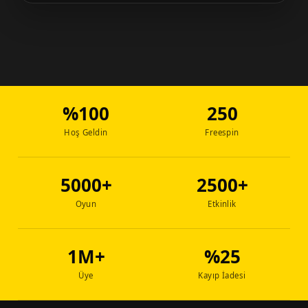
%100
250
Hoş Geldin
Freespin
5000+
2500+
Oyun
Etkinlik
1M+
%25
Üye
Kayıp İadesi