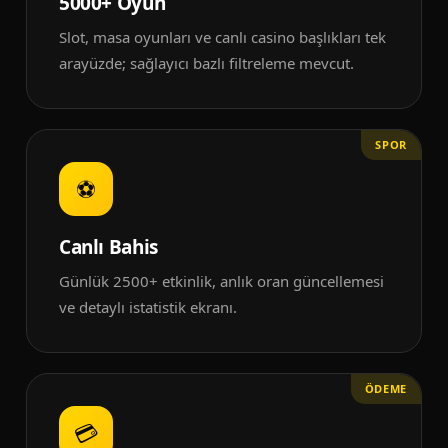
5000+ Oyun
Slot, masa oyunları ve canlı casino başlıkları tek
arayüzde; sağlayıcı bazlı filtreleme mevcut.
SPOR
⚽
Canlı Bahis
Günlük 2500+ etkinlik, anlık oran güncellemesi
ve detaylı istatistik ekranı.
ÖDEME
💳