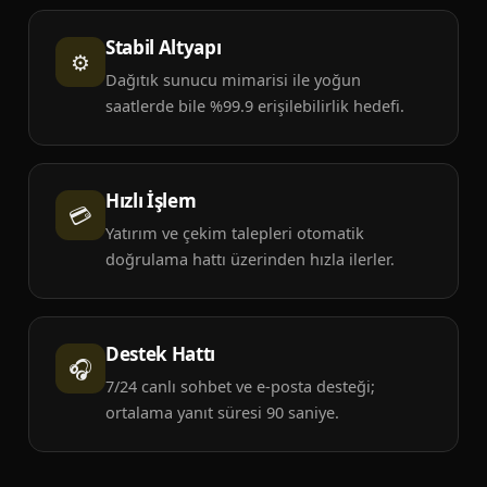
Stabil Altyapı
⚙️
Dağıtık sunucu mimarisi ile yoğun
saatlerde bile %99.9 erişilebilirlik hedefi.
Hızlı İşlem
💳
Yatırım ve çekim talepleri otomatik
doğrulama hattı üzerinden hızla ilerler.
Destek Hattı
🎧
7/24 canlı sohbet ve e-posta desteği;
ortalama yanıt süresi 90 saniye.