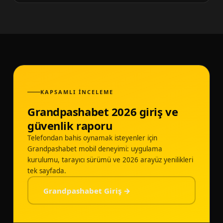
KAPSAMLI İNCELEME
Grandpashabet 2026 giriş ve
güvenlik raporu
Telefondan bahis oynamak isteyenler için
Grandpashabet mobil deneyimi: uygulama
kurulumu, tarayıcı sürümü ve 2026 arayüz yenilikleri
tek sayfada.
Grandpashabet Giriş →