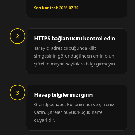
Son kontrol: 2026-07-30
2
HTTPS bağlantısını kontrol edin
Tarayıcı adres çubuğunda kilit
simgesinin göründüğünden emin olun;
şifreli olmayan sayfalara bilgi girmeyin.
3
Hesap bilgilerinizi girin
Grandpashabet kullanıcı adı ve şifrenizi
yazın. Şifreler büyük/küçük harfe
duyarlıdır.