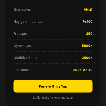
Aktif
Giriş adresi
%100
Hoş geldin bonusu
250
Freespin
5000+
Oyun sayısı
2500+
Günlük etkinlik
2026-07-30
Son kontrol
Panele Giriş Yap
Bağlantı SSL ile korunmaktadır.