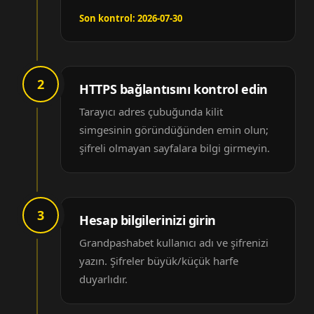
Son kontrol: 2026-07-30
2
HTTPS bağlantısını kontrol edin
Tarayıcı adres çubuğunda kilit
simgesinin göründüğünden emin olun;
şifreli olmayan sayfalara bilgi girmeyin.
3
Hesap bilgilerinizi girin
Grandpashabet kullanıcı adı ve şifrenizi
yazın. Şifreler büyük/küçük harfe
duyarlıdır.