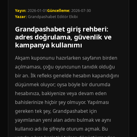
Yayın:
2026-01-01
Güncelleme:
2026-07-30
Yazar:
Grandpashabet Editör Ekibi
Grandpashabet giriş rehberi:
adres doğrulama, güvenlik ve
kampanya kullanımı
Akşam kuponunu hazırlarken sayfanın birden
açılmaması, çoğu oyuncunun tanıdık olduğu
bir an. İlk refleks genelde hesabın kapandığını
düşünmek oluyor; oysa böyle bir durumda
hesabınıza, bakiyenize veya devam eden
bahislerinize hiçbir şey olmuyor. Yapılması
gereken tek şey, Grandpashabet için
yayımlanan yeni alan adını bulmak ve aynı
kullanıcı adı ile şifreyle oturum açmak. Bu