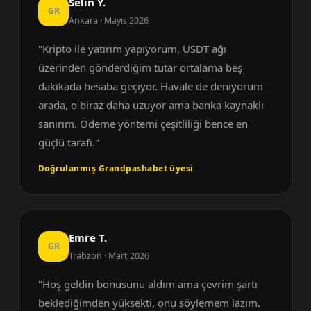
Selin Y.
GR
Ankara · Mayıs 2026
"Kripto ile yatırım yapıyorum, USDT ağı
üzerinden gönderdiğim tutar ortalama beş
dakikada hesaba geçiyor. Havale de deniyorum
arada, o biraz daha uzuyor ama banka kaynaklı
sanırım. Ödeme yöntemi çeşitliliği bence en
güçlü tarafı."
Doğrulanmış Grandpashabet üyesi
Emre T.
GR
Trabzon · Mart 2026
"Hoş geldin bonusunu aldım ama çevrim şartı
beklediğimden yüksekti, onu söylemem lazım.