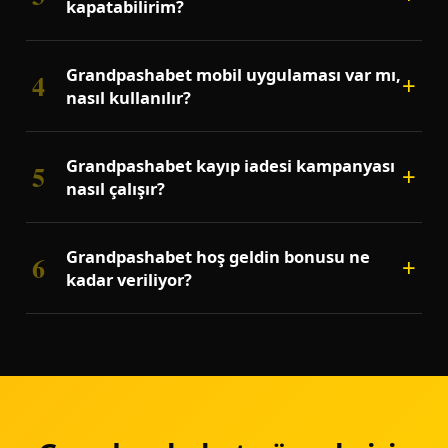
kapatabilirim?
tıklamanız yeterli. Kullanıcı adı ve şifrenizi
ve mesai saatlerine göre değişiyor.
yazdıktan sonra panel doğrudan açılır. Şifrenizi
Kapatma talebi canlı destek üzerinden ya da
hatırlamıyorsanız e-posta ya da telefon
Grandpashabet mobil uygulaması var mı,
4
+
sisteme kayıtlı e-posta adresinizden iletiliyor.
nasıl kullanılır?
doğrulamasıyla yenileyebilir, ardından sayfaya
Grandpashabet ekibi bakiyenizi kontrol ettikten
sorunsuz erişebilirsiniz.
sonra hesabı donduruyor ve kalıcı olarak
Telefon tarayıcısından açılan Grandpashabet
kapatıyor. Bir süre ara vermek isteyenler için
Grandpashabet kayıp iadesi kampanyası
5
+
arayüzü ekran boyutuna kendini uyarlıyor;
nasıl çalışır?
geçici mola seçeneği de bulunuyor.
bunun yanında Android cihazlar için kurulum
dosyası da sunuluyor. iOS kullanan üyeler siteyi
Haftalık zarar hesaplanıyor ve bu tutarın 25
ana ekrana kısayol olarak ekleyerek uygulamaya
Grandpashabet hoş geldin bonusu ne
6
+
oranındaki bölümü hesabınıza geri yükleniyor.
kadar veriliyor?
çok yakın bir deneyim elde edebiliyor.
Grandpashabet tarafında iade genelde pazartesi
günleri tanımlanıyor ve düşük çevrim şartıyla
Yeni kayıt olan üyeler için Grandpashabet
kullanılabiliyor. Kampanyanın üst sınırı kural
tarafında ilk yatırıma özel 100 oranında hoş
metninde açıkça belirtiliyor.
geldin desteği ve 250 adet ücretsiz dönüş
tanımlanıyor. Kampanyaya katılmak isteyen
kullanıcının hesap bilgilerini doğrulaması ve