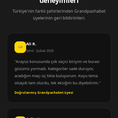
deneyimleri
Türkiye'nin farklı şehirlerinden Grandpashabet
üyelerinin geri bildirimleri.
Ali R.
GR
İzmir · Şubat 2026
"Arayüz konusunda çok seçici biriyim ve burası
gözümü yormadı. Kategoriler sade duruyor,
aradığım maçı üç tıkta buluyorum. Koyu tema
olsaydı tam olurdu, tek eksiğim bu diyebilirim."
Doğrulanmış Grandpashabet üyesi