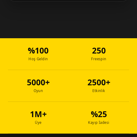
%100
250
Hoş Geldin
Freespin
5000+
2500+
Oyun
Etkinlik
1M+
%25
Üye
Kayıp İadesi