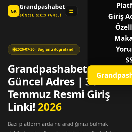
Plat
Grandpashabet
GR
☰
Giriş A
GÜNCEL GİRİŞ PANELİ
Özell
Maka
Yoru
2026-07-30 · Bağlantı doğrulandı
S
Grandpashabet
Grandpash
Güncel Adres | 31
Temmuz Resmi Giriş
Linki!
2026
Bazı platformlarda ne aradığınızı bulmak