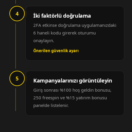
4
İki faktörlü doğrulama
2FA etkinse doğrulama uygulamanızdaki
6 haneli kodu girerek oturumu
onaylayın.
Önerilen güvenlik ayarı
5
Kampanyalarınızı görüntüleyin
Giriş sonrası %100 hoş geldin bonusu,
250 freespin ve %15 yatırım bonusu
panelde listelenir.