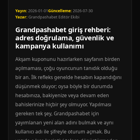
Yayın:
2026-01-01
Güncelleme:
2026-07-30
Yazar:
Grandpashabet Editör Ekibi
Grandpashabet giriş rehberi:
adres doğrulama, güvenlik ve
kampanya kullanımı
Akşam kuponunu hazırlarken sayfanın birden
açılmaması, çoğu oyuncunun tanıdık olduğu
bir an. İlk refleks genelde hesabın kapandığını
düşünmek oluyor; oysa böyle bir durumda
hesabınıza, bakiyenize veya devam eden
bahislerinize hiçbir şey olmuyor. Yapılması
gereken tek şey, Grandpashabet için
yayımlanan yeni alan adını bulmak ve aynı
kullanıcı adı ile şifreyle oturum açmak. Bu