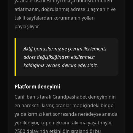
yazıda o kısa kesintiyi telaşa dönüştürmeden
atlatmanın, doğrulanmış adrese ulaşmanın ve
taklit sayfalardan korunmanın yolları
paylaşılıyor.
Aktif bonuslarınız ve çevrim ilerlemeniz
adres değişikliğinden etkilenmez;
kaldığınız yerden devam edersiniz.
Platform deneyimi
Canlı bahis tarafı Grandpashabet deneyiminin
en hareketli kısmı; oranlar maç içindeki bir gol
ya da kırmızı kart sonrasında neredeyse anında
yenileniyor, kupon ekranı takılma yaşatmıyor.
2500 dolayında etkinliğin sıralandığı bu