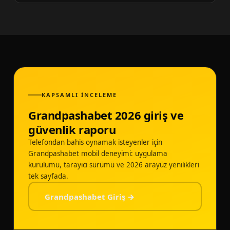
KAPSAMLI İNCELEME
Grandpashabet 2026 giriş ve
güvenlik raporu
Telefondan bahis oynamak isteyenler için
Grandpashabet mobil deneyimi: uygulama
kurulumu, tarayıcı sürümü ve 2026 arayüz yenilikleri
tek sayfada.
Grandpashabet Giriş →