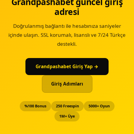
Grandpashabet güncel giriş
promosyonlar alanından bonusu talep etmesi
adresi
gerekiyor.
Doğrulanmış bağlantı ile hesabınıza saniyeler
içinde ulaşın. SSL korumalı, lisanslı ve 7/24 Türkçe
destekli.
Grandpashabet Giriş Yap →
Giriş Adımları
%100 Bonus
250 Freespin
5000+ Oyun
1M+ Üye