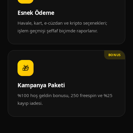
Esnek Ödeme
Havale, kart, e-cüzdan ve kripto seçenekleri;
işlem geçmişi şeffaf biçimde raporlanır.
BONUS
🎁
Kampanya Paketi
%100 hoş geldin bonusu, 250 freespin ve %25
kayıp iadesi.