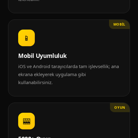
MOBİL
📱
Mobil Uyumluluk
iOS ve Android tarayıcılarda tam işlevsellik; ana
ekrana ekleyerek uygulama gibi
kullanabilirsiniz.
OYUN
🎰