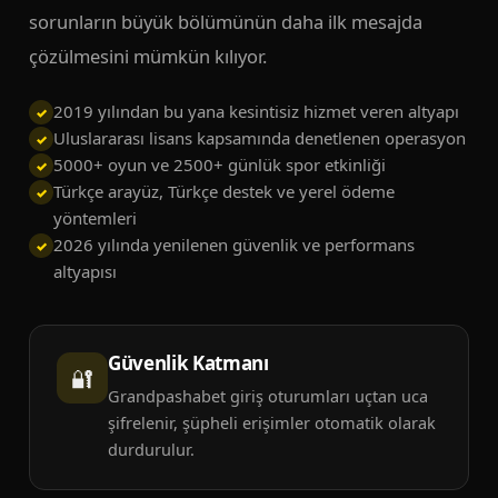
sorunların büyük bölümünün daha ilk mesajda
çözülmesini mümkün kılıyor.
2019 yılından bu yana kesintisiz hizmet veren altyapı
Uluslararası lisans kapsamında denetlenen operasyon
5000+ oyun ve 2500+ günlük spor etkinliği
Türkçe arayüz, Türkçe destek ve yerel ödeme
yöntemleri
2026 yılında yenilenen güvenlik ve performans
altyapısı
Güvenlik Katmanı
🔐
Grandpashabet giriş oturumları uçtan uca
şifrelenir, şüpheli erişimler otomatik olarak
durdurulur.