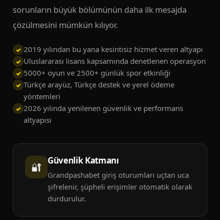
sorunların büyük bölümünün daha ilk mesajda
çözülmesini mümkün kılıyor.
2019 yılından bu yana kesintisiz hizmet veren altyapı
Uluslararası lisans kapsamında denetlenen operasyon
5000+ oyun ve 2500+ günlük spor etkinliği
Türkçe arayüz, Türkçe destek ve yerel ödeme
yöntemleri
2026 yılında yenilenen güvenlik ve performans
altyapısı
Güvenlik Katmanı
🔐
Grandpashabet giriş oturumları uçtan uca
şifrelenir, şüpheli erişimler otomatik olarak
durdurulur.