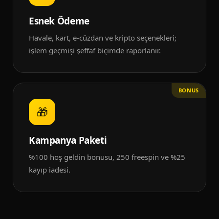
Esnek Ödeme
Havale, kart, e-cüzdan ve kripto seçenekleri;
işlem geçmişi şeffaf biçimde raporlanır.
BONUS
🎁
Kampanya Paketi
%100 hoş geldin bonusu, 250 freespin ve %25
kayıp iadesi.