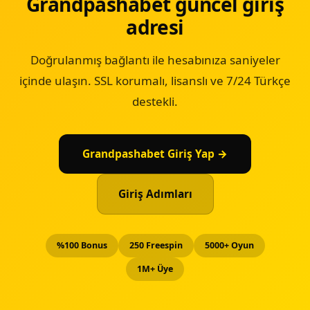
Grandpashabet güncel giriş
promosyonlar alanından bonusu talep etmesi
adresi
gerekiyor.
Doğrulanmış bağlantı ile hesabınıza saniyeler
içinde ulaşın. SSL korumalı, lisanslı ve 7/24 Türkçe
destekli.
Grandpashabet Giriş Yap →
Giriş Adımları
%100 Bonus
250 Freespin
5000+ Oyun
1M+ Üye