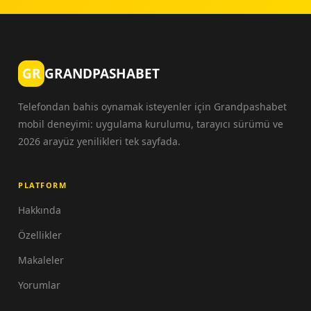
GR
GRANDPASHABET
Telefondan bahis oynamak isteyenler için Grandpashabet
mobil deneyimi: uygulama kurulumu, tarayıcı sürümü ve
2026 arayüz yenilikleri tek sayfada.
PLATFORM
Hakkında
Özellikler
Makaleler
Yorumlar