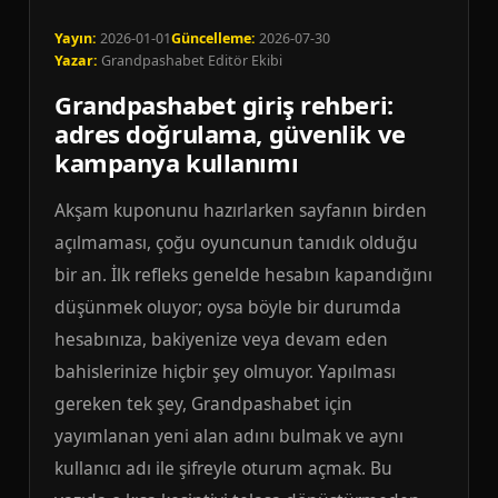
Yayın:
2026-01-01
Güncelleme:
2026-07-30
Yazar:
Grandpashabet Editör Ekibi
Grandpashabet giriş rehberi:
adres doğrulama, güvenlik ve
kampanya kullanımı
Akşam kuponunu hazırlarken sayfanın birden
açılmaması, çoğu oyuncunun tanıdık olduğu
bir an. İlk refleks genelde hesabın kapandığını
düşünmek oluyor; oysa böyle bir durumda
hesabınıza, bakiyenize veya devam eden
bahislerinize hiçbir şey olmuyor. Yapılması
gereken tek şey, Grandpashabet için
yayımlanan yeni alan adını bulmak ve aynı
kullanıcı adı ile şifreyle oturum açmak. Bu