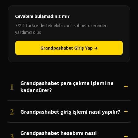
Cevabını bulamadınız mı?
7/24 Türkçe destek ekibi canlı sohbet üzerinden
yardımcı olur.
Grandpashabet Giriş Yap →
Grandpashabet para çekme işlemi ne
1
+
kadar sürer?
Talep oluşturulduktan sonra Grandpashabet
2
+
Grandpashabet giriş işlemi nasıl yapılır?
finans birimi işlemi çoğunlukla on beş dakika ile
bir saat arasında onaylıyor. Akşam saatlerindeki
Grandpashabet hesabınıza girmek için güncel
yoğunlukta bu süre bir miktar uzayabiliyor;
Grandpashabet hesabımı nasıl
3
+
adrese ulaşıp sağ üst köşedeki giriş butonuna
banka tarafındaki bekleme ise seçilen yönteme