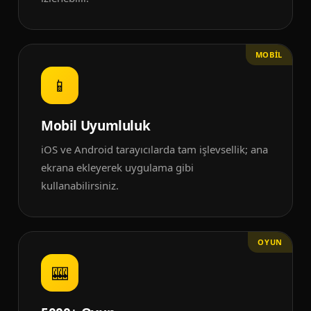
MOBİL
📱
Mobil Uyumluluk
iOS ve Android tarayıcılarda tam işlevsellik; ana
ekrana ekleyerek uygulama gibi
kullanabilirsiniz.
OYUN
🎰