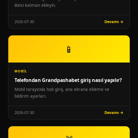
ikinci katman ekleyin.
2026-07-30
Devamı →
📱
MOBIL
Telefondan Grandpashabet giriş nasıl yapılır?
Mobil tarayıcıda hızlı giriş, ana ekrana ekleme ve
bildirim ayarları.
2026-07-30
Devamı →