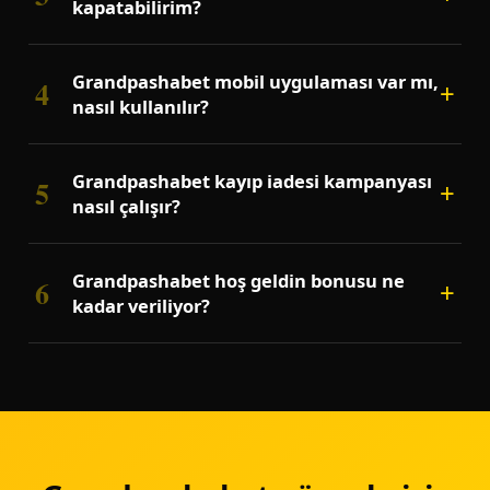
kapatabilirim?
tıklamanız yeterli. Kullanıcı adı ve şifrenizi
ve mesai saatlerine göre değişiyor.
yazdıktan sonra panel doğrudan açılır. Şifrenizi
Kapatma talebi canlı destek üzerinden ya da
hatırlamıyorsanız e-posta ya da telefon
Grandpashabet mobil uygulaması var mı,
4
+
sisteme kayıtlı e-posta adresinizden iletiliyor.
nasıl kullanılır?
doğrulamasıyla yenileyebilir, ardından sayfaya
Grandpashabet ekibi bakiyenizi kontrol ettikten
sorunsuz erişebilirsiniz.
sonra hesabı donduruyor ve kalıcı olarak
Telefon tarayıcısından açılan Grandpashabet
kapatıyor. Bir süre ara vermek isteyenler için
Grandpashabet kayıp iadesi kampanyası
5
+
arayüzü ekran boyutuna kendini uyarlıyor;
nasıl çalışır?
geçici mola seçeneği de bulunuyor.
bunun yanında Android cihazlar için kurulum
dosyası da sunuluyor. iOS kullanan üyeler siteyi
Haftalık zarar hesaplanıyor ve bu tutarın 25
ana ekrana kısayol olarak ekleyerek uygulamaya
Grandpashabet hoş geldin bonusu ne
6
+
oranındaki bölümü hesabınıza geri yükleniyor.
kadar veriliyor?
çok yakın bir deneyim elde edebiliyor.
Grandpashabet tarafında iade genelde pazartesi
günleri tanımlanıyor ve düşük çevrim şartıyla
Yeni kayıt olan üyeler için Grandpashabet
kullanılabiliyor. Kampanyanın üst sınırı kural
tarafında ilk yatırıma özel 100 oranında hoş
metninde açıkça belirtiliyor.
geldin desteği ve 250 adet ücretsiz dönüş
tanımlanıyor. Kampanyaya katılmak isteyen
kullanıcının hesap bilgilerini doğrulaması ve