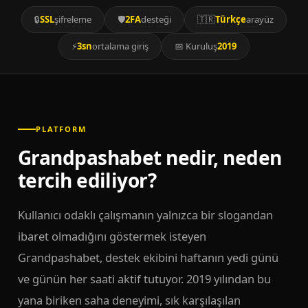
🔒
SSL
şifreleme
🛡️
2FA
desteği
🇹🇷
Türkçe
arayüz
⚡
3sn
ortalama giriş
📅 Kuruluş
2019
PLATFORM
Grandpashabet nedir, neden
tercih ediliyor?
Kullanıcı odaklı çalışmanın yalnızca bir slogandan
ibaret olmadığını göstermek isteyen
Grandpashabet, destek ekibini haftanın yedi günü
ve günün her saati aktif tutuyor. 2019 yılından bu
yana biriken saha deneyimi, sık karşılaşılan