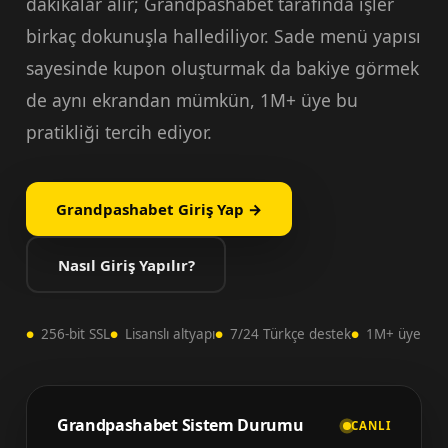
dakikalar alır; Grandpashabet tarafında işler
birkaç dokunuşla hallediliyor. Sade menü yapısı
sayesinde kupon oluşturmak da bakiye görmek
de aynı ekrandan mümkün, 1M+ üye bu
pratikliği tercih ediyor.
Grandpashabet Giriş Yap →
Nasıl Giriş Yapılır?
256-bit SSL
Lisanslı altyapı
7/24 Türkçe destek
1M+ üye
Grandpashabet Sistem Durumu
CANLI