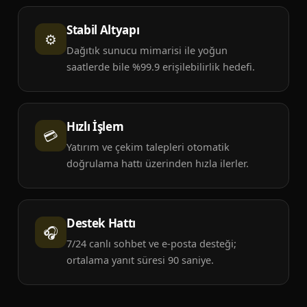
Stabil Altyapı
⚙️
Dağıtık sunucu mimarisi ile yoğun
saatlerde bile %99.9 erişilebilirlik hedefi.
Hızlı İşlem
💳
Yatırım ve çekim talepleri otomatik
doğrulama hattı üzerinden hızla ilerler.
Destek Hattı
🎧
7/24 canlı sohbet ve e-posta desteği;
ortalama yanıt süresi 90 saniye.