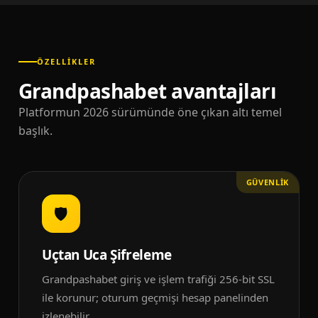
ÖZELLIKLER
Grandpashabet avantajları
Platformun 2026 sürümünde öne çıkan altı temel
başlık.
GÜVENLİK
🛡️
Uçtan Uca Şifreleme
Grandpashabet giriş ve işlem trafiği 256-bit SSL
ile korunur; oturum geçmişi hesap panelinden
izlenebilir.