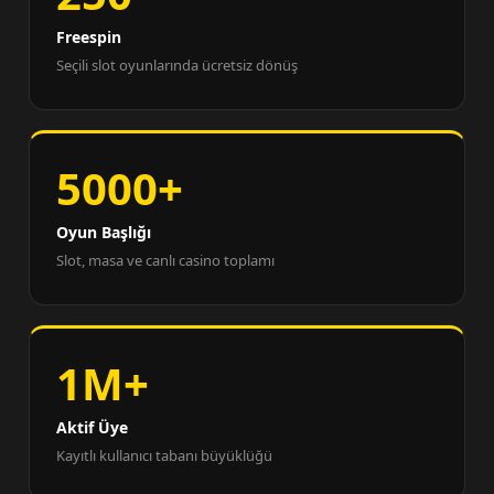
Freespin
Seçili slot oyunlarında ücretsiz dönüş
5000+
Oyun Başlığı
Slot, masa ve canlı casino toplamı
1M+
Aktif Üye
Kayıtlı kullanıcı tabanı büyüklüğü