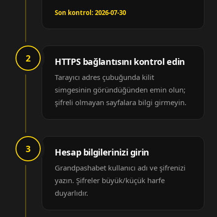
Son kontrol: 2026-07-30
2
HTTPS bağlantısını kontrol edin
Tarayıcı adres çubuğunda kilit
simgesinin göründüğünden emin olun;
şifreli olmayan sayfalara bilgi girmeyin.
3
Hesap bilgilerinizi girin
Grandpashabet kullanıcı adı ve şifrenizi
yazın. Şifreler büyük/küçük harfe
duyarlıdır.