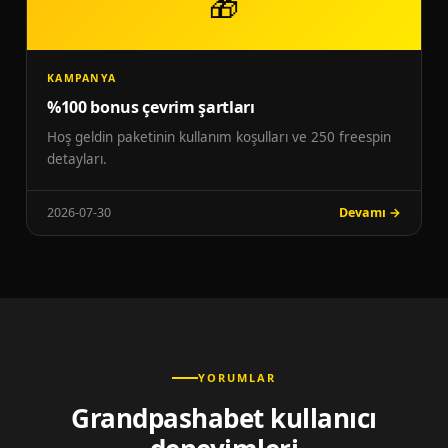
🎁
KAMPANYA
%100 bonus çevrim şartları
Hoş geldin paketinin kullanım koşulları ve 250 freespin
detayları.
2026-07-30
Devamı →
YORUMLAR
Grandpashabet kullanıcı