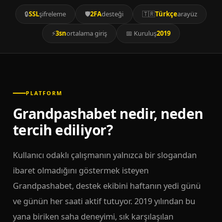
🔒
SSL
şifreleme
🛡️
2FA
desteği
🇹🇷
Türkçe
arayüz
⚡
3sn
ortalama giriş
📅 Kuruluş
2019
PLATFORM
Grandpashabet nedir, neden
tercih ediliyor?
Kullanıcı odaklı çalışmanın yalnızca bir slogandan
ibaret olmadığını göstermek isteyen
Grandpashabet, destek ekibini haftanın yedi günü
ve günün her saati aktif tutuyor. 2019 yılından bu
yana biriken saha deneyimi, sık karşılaşılan