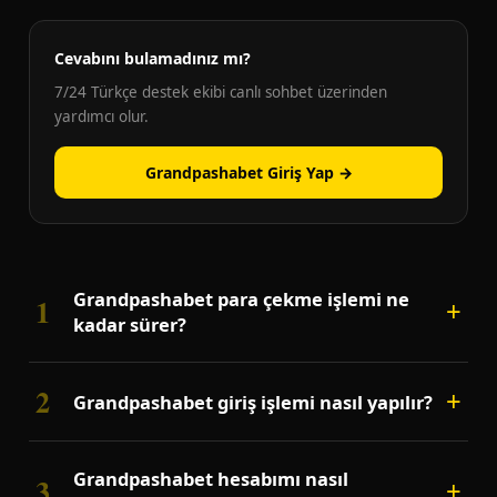
Cevabını bulamadınız mı?
7/24 Türkçe destek ekibi canlı sohbet üzerinden
yardımcı olur.
Grandpashabet Giriş Yap →
Grandpashabet para çekme işlemi ne
1
+
kadar sürer?
Talep oluşturulduktan sonra Grandpashabet
2
+
Grandpashabet giriş işlemi nasıl yapılır?
finans birimi işlemi çoğunlukla on beş dakika ile
bir saat arasında onaylıyor. Akşam saatlerindeki
Grandpashabet hesabınıza girmek için güncel
yoğunlukta bu süre bir miktar uzayabiliyor;
Grandpashabet hesabımı nasıl
3
+
adrese ulaşıp sağ üst köşedeki giriş butonuna
banka tarafındaki bekleme ise seçilen yönteme