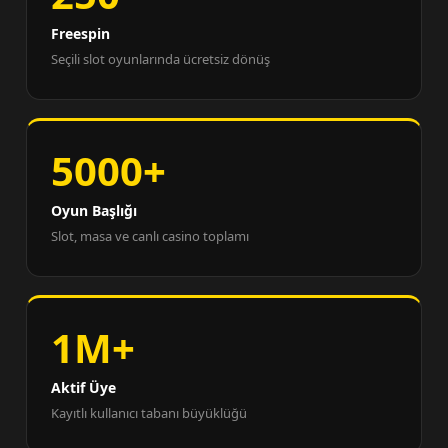
Freespin
Seçili slot oyunlarında ücretsiz dönüş
5000+
Oyun Başlığı
Slot, masa ve canlı casino toplamı
1M+
Aktif Üye
Kayıtlı kullanıcı tabanı büyüklüğü