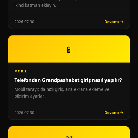
ikinci katman ekleyin.
2026-07-30
Devamı →
📱
MOBIL
Telefondan Grandpashabet giriş nasıl yapılır?
Mobil tarayıcıda hızlı giriş, ana ekrana ekleme ve
bildirim ayarları.
2026-07-30
Devamı →