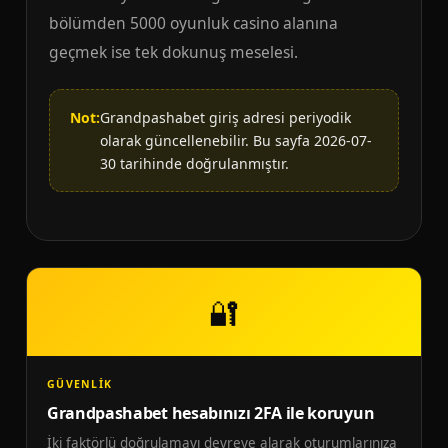
bölümden 5000 oyunluk casino alanına
geçmek ise tek dokunuş meselesi.
Not:
Grandpashabet giriş adresi periyodik
olarak güncellenebilir. Bu sayfa 2026-07-
30 tarihinde doğrulanmıştır.
🔐
GÜVENLIK
Grandpashabet hesabınızı 2FA ile koruyun
İki faktörlü doğrulamayı devreye alarak oturumlarınıza