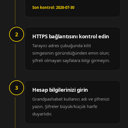
Son kontrol: 2026-07-30
2
HTTPS bağlantısını kontrol edin
Tarayıcı adres çubuğunda kilit
simgesinin göründüğünden emin olun;
şifreli olmayan sayfalara bilgi girmeyin.
3
Hesap bilgilerinizi girin
Grandpashabet kullanıcı adı ve şifrenizi
yazın. Şifreler büyük/küçük harfe
duyarlıdır.