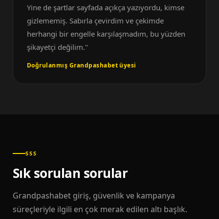
Yine de şartlar sayfada açıkça yazıyordu, kimse
gizlememiş. Sabırla çevirdim ve çekimde
herhangi bir engelle karşılaşmadım, bu yüzden
şikayetçi değilim."
Doğrulanmış Grandpashabet üyesi
SSS
Sık sorulan sorular
Grandpashabet giriş, güvenlik ve kampanya
süreçleriyle ilgili en çok merak edilen altı başlık.