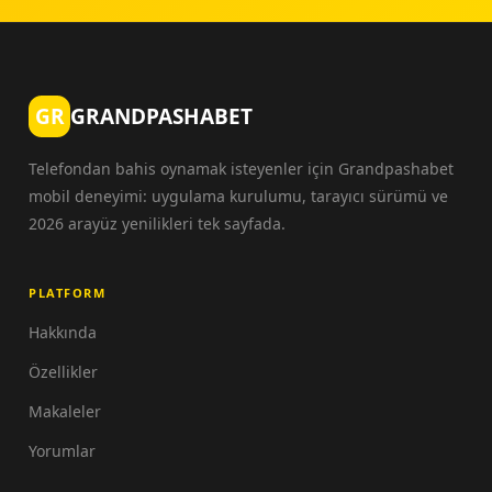
GR
GRANDPASHABET
Telefondan bahis oynamak isteyenler için Grandpashabet
mobil deneyimi: uygulama kurulumu, tarayıcı sürümü ve
2026 arayüz yenilikleri tek sayfada.
PLATFORM
Hakkında
Özellikler
Makaleler
Yorumlar