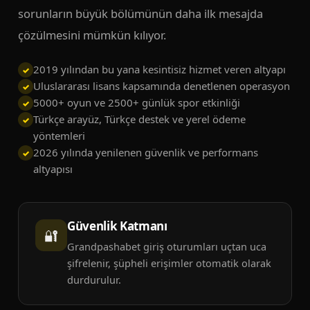
sorunların büyük bölümünün daha ilk mesajda
çözülmesini mümkün kılıyor.
2019 yılından bu yana kesintisiz hizmet veren altyapı
Uluslararası lisans kapsamında denetlenen operasyon
5000+ oyun ve 2500+ günlük spor etkinliği
Türkçe arayüz, Türkçe destek ve yerel ödeme
yöntemleri
2026 yılında yenilenen güvenlik ve performans
altyapısı
Güvenlik Katmanı
🔐
Grandpashabet giriş oturumları uçtan uca
şifrelenir, şüpheli erişimler otomatik olarak
durdurulur.