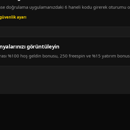
nse doğrulama uygulamanızdaki 6 haneli kodu girerek oturumu o
güvenlik ayarı
yalarınızı görüntüleyin
rası %100 hoş geldin bonusu, 250 freespin ve %15 yatırım bonusu 