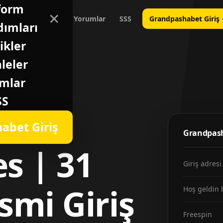
form
✕
kler
Makaleler
Yorumlar
SSS
Grandpashabet Giriş
dımları
ikler
leler
mlar
SS
abet
abet Giriş
Grandpas
s | 31
Giriş adresi
mi Giriş
Hoş geldin
Freespin