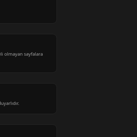
li olmayan sayfalara
uyarlıdır.