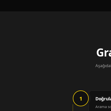
Gr
Aşağıdak
1
Doğrul
Arama so