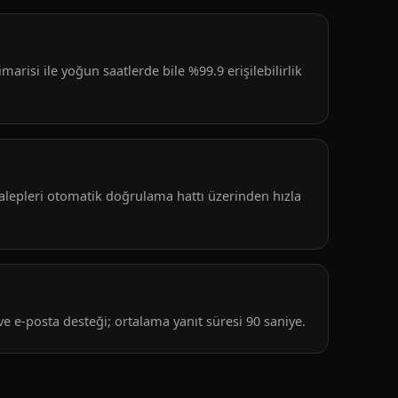
arisi ile yoğun saatlerde bile %99.9 erişilebilirlik
talepleri otomatik doğrulama hattı üzerinden hızla
ve e-posta desteği; ortalama yanıt süresi 90 saniye.