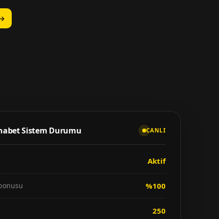
 →
habet Sistem Durumu
CANLI
Aktif
%100
 bonusu
250