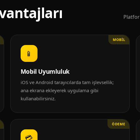
antajları
Platfo
MOBİL
📱
Mobil Uyumluluk
iOS ve Android tarayıcılarda tam işlevsellik;
ana ekrana ekleyerek uygulama gibi
kullanabilirsiniz.
ÖDEME
💳