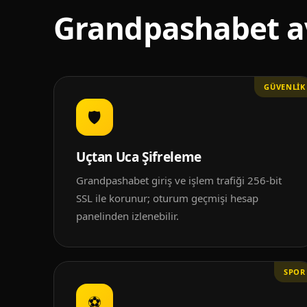
Grandpashabet av
GÜVENLİK
🛡️
Uçtan Uca Şifreleme
Grandpashabet giriş ve işlem trafiği 256-bit
SSL ile korunur; oturum geçmişi hesap
panelinden izlenebilir.
SPOR
⚽