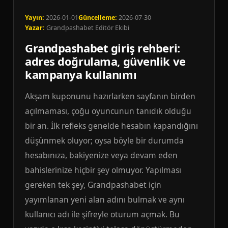
Yayın:
2026-01-01
Güncelleme:
2026-07-30
Yazar:
Grandpashabet Editör Ekibi
Grandpashabet giriş rehberi:
adres doğrulama, güvenlik ve
kampanya kullanımı
Akşam kuponunu hazırlarken sayfanın birden
açılmaması, çoğu oyuncunun tanıdık olduğu
bir an. İlk refleks genelde hesabın kapandığını
düşünmek oluyor; oysa böyle bir durumda
hesabınıza, bakiyenize veya devam eden
bahislerinize hiçbir şey olmuyor. Yapılması
gereken tek şey, Grandpashabet için
yayımlanan yeni alan adını bulmak ve aynı
kullanıcı adı ile şifreyle oturum açmak. Bu