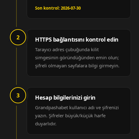
Son kontrol: 2026-07-30
2
HTTPS bağlantısını kontrol edin
Tarayıcı adres çubuğunda kilit
simgesinin göründüğünden emin olun;
şifreli olmayan sayfalara bilgi girmeyin.
3
Hesap bilgilerinizi girin
Grandpashabet kullanıcı adı ve şifrenizi
yazın. Şifreler büyük/küçük harfe
duyarlıdır.