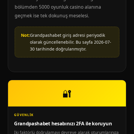
bölümden 5000 oyunluk casino alanına
geçmek ise tek dokunuş meselesi.
Not:
Grandpashabet giriş adresi periyodik
olarak güncellenebilir. Bu sayfa 2026-07-
30 tarihinde doğrulanmıştır.
🔐
GÜVENLIK
Grandpashabet hesabınızı 2FA ile koruyun
İki faktörlü doğrulamayı devreye alarak oturumlarınıza