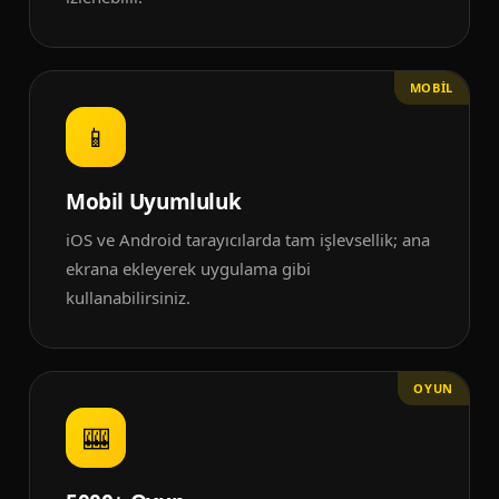
MOBİL
📱
Mobil Uyumluluk
iOS ve Android tarayıcılarda tam işlevsellik; ana
ekrana ekleyerek uygulama gibi
kullanabilirsiniz.
OYUN
🎰