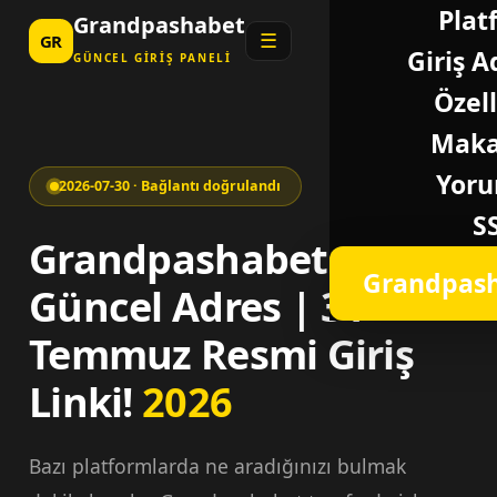
Plat
Grandpashabet
GR
☰
Giriş A
GÜNCEL GİRİŞ PANELİ
Özell
Maka
Yoru
2026-07-30 · Bağlantı doğrulandı
S
Grandpashabet
Grandpash
Güncel Adres | 31
Temmuz Resmi Giriş
Linki!
2026
Bazı platformlarda ne aradığınızı bulmak