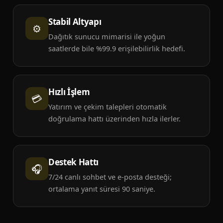
Stabil Altyapı
⚙️
Dağıtık sunucu mimarisi ile yoğun
saatlerde bile %99.9 erişilebilirlik hedefi.
Hızlı İşlem
💳
Yatırım ve çekim talepleri otomatik
doğrulama hattı üzerinden hızla ilerler.
Destek Hattı
🎧
7/24 canlı sohbet ve e-posta desteği;
ortalama yanıt süresi 90 saniye.