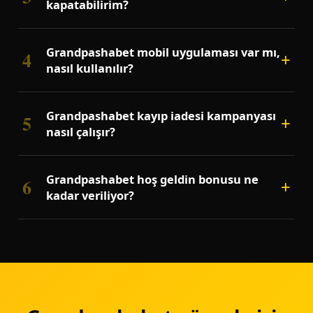
kapatabilirim?
tıklamanız yeterli. Kullanıcı adı ve şifrenizi
ve mesai saatlerine göre değişiyor.
yazdıktan sonra panel doğrudan açılır. Şifrenizi
Kapatma talebi canlı destek üzerinden ya da
hatırlamıyorsanız e-posta ya da telefon
Grandpashabet mobil uygulaması var mı,
4
+
sisteme kayıtlı e-posta adresinizden iletiliyor.
nasıl kullanılır?
doğrulamasıyla yenileyebilir, ardından sayfaya
Grandpashabet ekibi bakiyenizi kontrol ettikten
sorunsuz erişebilirsiniz.
sonra hesabı donduruyor ve kalıcı olarak
Telefon tarayıcısından açılan Grandpashabet
kapatıyor. Bir süre ara vermek isteyenler için
Grandpashabet kayıp iadesi kampanyası
5
+
arayüzü ekran boyutuna kendini uyarlıyor;
nasıl çalışır?
geçici mola seçeneği de bulunuyor.
bunun yanında Android cihazlar için kurulum
dosyası da sunuluyor. iOS kullanan üyeler siteyi
Haftalık zarar hesaplanıyor ve bu tutarın 25
ana ekrana kısayol olarak ekleyerek uygulamaya
Grandpashabet hoş geldin bonusu ne
6
+
oranındaki bölümü hesabınıza geri yükleniyor.
kadar veriliyor?
çok yakın bir deneyim elde edebiliyor.
Grandpashabet tarafında iade genelde pazartesi
günleri tanımlanıyor ve düşük çevrim şartıyla
Yeni kayıt olan üyeler için Grandpashabet
kullanılabiliyor. Kampanyanın üst sınırı kural
tarafında ilk yatırıma özel 100 oranında hoş
metninde açıkça belirtiliyor.
geldin desteği ve 250 adet ücretsiz dönüş
tanımlanıyor. Kampanyaya katılmak isteyen
kullanıcının hesap bilgilerini doğrulaması ve