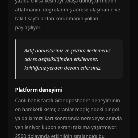
yazıda o kısa kesintiyi telaşa dönüştürmeden
atlatmanın, doğrulanmış adrese ulaşmanın ve
taklit sayfalardan korunmanın yolları
paylaşılıyor.
Aktif bonuslarınız ve çevrim ilerlemeniz
adres değişikliğinden etkilenmez;
kaldığınız yerden devam edersiniz.
Platform deneyimi
Canlı bahis tarafı Grandpashabet deneyiminin
en hareketli kısmı; oranlar maç içindeki bir gol
ya da kırmızı kart sonrasında neredeyse anında
yenileniyor, kupon ekranı takılma yaşatmıyor.
2500 dolayında etkinliğin sıralandığı bu