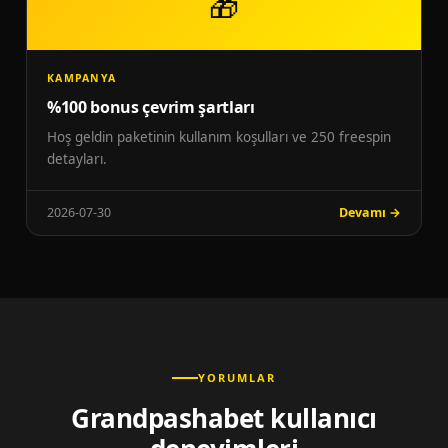
🎁
KAMPANYA
%100 bonus çevrim şartları
Hoş geldin paketinin kullanım koşulları ve 250 freespin
detayları.
2026-07-30
Devamı →
YORUMLAR
Grandpashabet kullanıcı