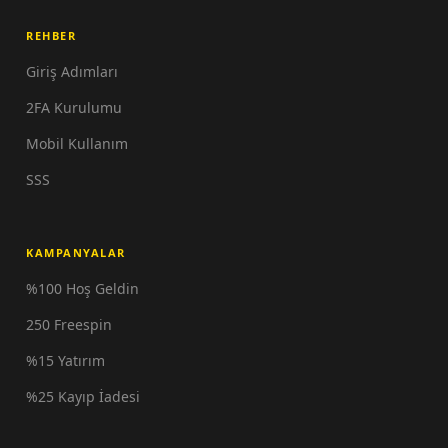
REHBER
Giriş Adımları
2FA Kurulumu
Mobil Kullanım
SSS
KAMPANYALAR
%100 Hoş Geldin
250 Freespin
%15 Yatırım
%25 Kayıp İadesi