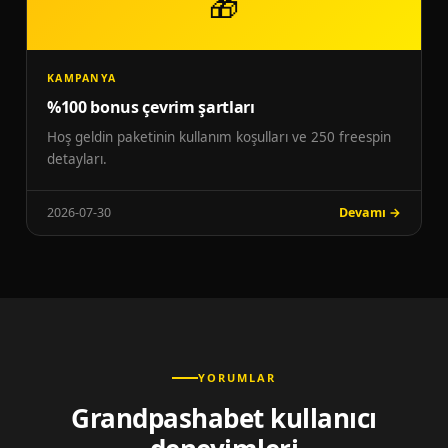
🎁
KAMPANYA
%100 bonus çevrim şartları
Hoş geldin paketinin kullanım koşulları ve 250 freespin
detayları.
2026-07-30
Devamı →
YORUMLAR
Grandpashabet kullanıcı