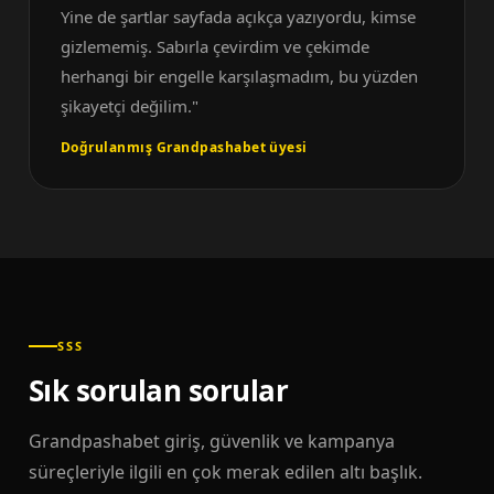
Yine de şartlar sayfada açıkça yazıyordu, kimse
gizlememiş. Sabırla çevirdim ve çekimde
herhangi bir engelle karşılaşmadım, bu yüzden
şikayetçi değilim."
Doğrulanmış Grandpashabet üyesi
SSS
Sık sorulan sorular
Grandpashabet giriş, güvenlik ve kampanya
süreçleriyle ilgili en çok merak edilen altı başlık.