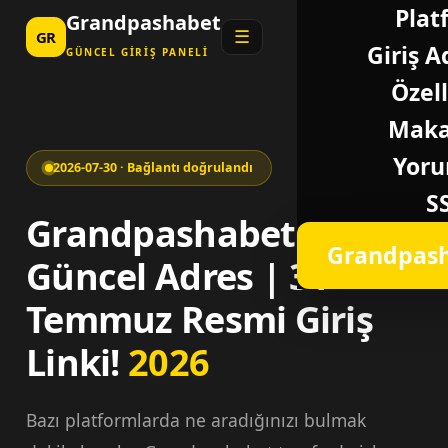
Plat
Grandpashabet
GR
☰
Giriş A
GÜNCEL GİRİŞ PANELİ
Özell
Maka
Yoru
2026-07-30 · Bağlantı doğrulandı
S
Grandpashabet
Grandpash
Güncel Adres | 31
Temmuz Resmi Giriş
Linki!
2026
Bazı platformlarda ne aradığınızı bulmak