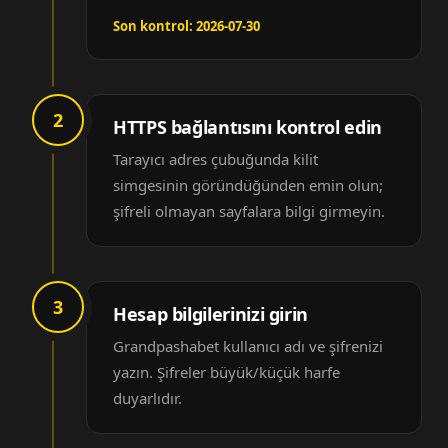
Son kontrol: 2026-07-30
2
HTTPS bağlantısını kontrol edin
Tarayıcı adres çubuğunda kilit
simgesinin göründüğünden emin olun;
şifreli olmayan sayfalara bilgi girmeyin.
3
Hesap bilgilerinizi girin
Grandpashabet kullanıcı adı ve şifrenizi
yazın. Şifreler büyük/küçük harfe
duyarlıdır.