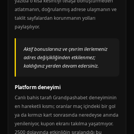
yazıda o kısa kesintiyi telaşa dönüştürmeden
atlatmanın, doğrulanmış adrese ulaşmanın ve
taklit sayfalardan korunmanın yolları
paylaşılıyor.
Aktif bonuslarınız ve çevrim ilerlemeniz
adres değişikliğinden etkilenmez;
kaldığınız yerden devam edersiniz.
Platform deneyimi
Canlı bahis tarafı Grandpashabet deneyiminin
en hareketli kısmı; oranlar maç içindeki bir gol
ya da kırmızı kart sonrasında neredeyse anında
yenileniyor, kupon ekranı takılma yaşatmıyor.
2500 dolayında etkinliğin sıralandığı bu