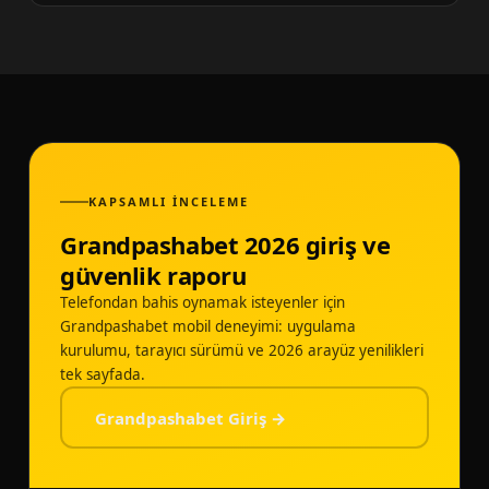
KAPSAMLI İNCELEME
Grandpashabet 2026 giriş ve
güvenlik raporu
Telefondan bahis oynamak isteyenler için
Grandpashabet mobil deneyimi: uygulama
kurulumu, tarayıcı sürümü ve 2026 arayüz yenilikleri
tek sayfada.
Grandpashabet Giriş →