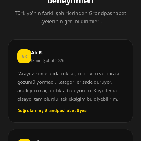
deneyimleri
Türkiye'nin farklı şehirlerinden Grandpashabet
üyelerinin geri bildirimleri.
Ali R.
GR
İzmir · Şubat 2026
"Arayüz konusunda çok seçici biriyim ve burası
gözümü yormadı. Kategoriler sade duruyor,
aradığım maçı üç tıkta buluyorum. Koyu tema
olsaydı tam olurdu, tek eksiğim bu diyebilirim."
Doğrulanmış Grandpashabet üyesi