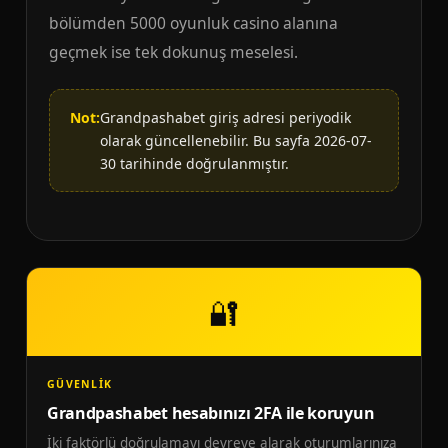
bölümden 5000 oyunluk casino alanına
geçmek ise tek dokunuş meselesi.
Not:
Grandpashabet giriş adresi periyodik
olarak güncellenebilir. Bu sayfa 2026-07-
30 tarihinde doğrulanmıştır.
🔐
GÜVENLIK
Grandpashabet hesabınızı 2FA ile koruyun
İki faktörlü doğrulamayı devreye alarak oturumlarınıza