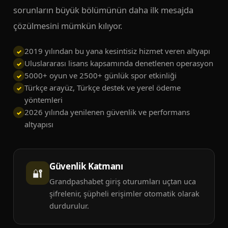
sorunların büyük bölümünün daha ilk mesajda
çözülmesini mümkün kılıyor.
2019 yılından bu yana kesintisiz hizmet veren altyapı
Uluslararası lisans kapsamında denetlenen operasyon
5000+ oyun ve 2500+ günlük spor etkinliği
Türkçe arayüz, Türkçe destek ve yerel ödeme
yöntemleri
2026 yılında yenilenen güvenlik ve performans
altyapısı
Güvenlik Katmanı
🔐
Grandpashabet giriş oturumları uçtan uca
şifrelenir, şüpheli erişimler otomatik olarak
durdurulur.