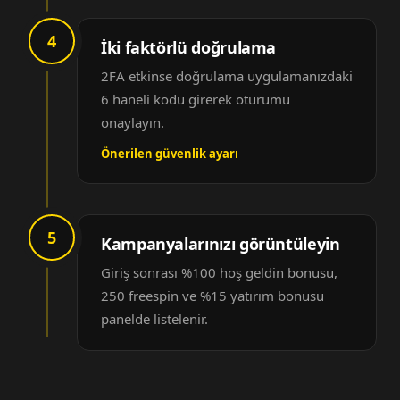
4
İki faktörlü doğrulama
2FA etkinse doğrulama uygulamanızdaki
6 haneli kodu girerek oturumu
onaylayın.
Önerilen güvenlik ayarı
5
Kampanyalarınızı görüntüleyin
Giriş sonrası %100 hoş geldin bonusu,
250 freespin ve %15 yatırım bonusu
panelde listelenir.