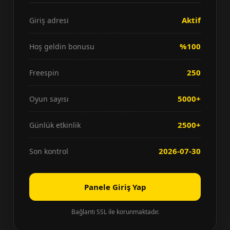
Aktif
Giriş adresi
%100
Hoş geldin bonusu
250
Freespin
5000+
Oyun sayısı
2500+
Günlük etkinlik
2026-07-30
Son kontrol
Panele Giriş Yap
Bağlantı SSL ile korunmaktadır.