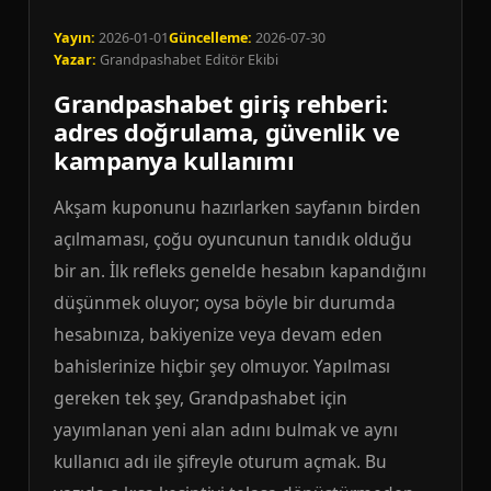
Yayın:
2026-01-01
Güncelleme:
2026-07-30
Yazar:
Grandpashabet Editör Ekibi
Grandpashabet giriş rehberi:
adres doğrulama, güvenlik ve
kampanya kullanımı
Akşam kuponunu hazırlarken sayfanın birden
açılmaması, çoğu oyuncunun tanıdık olduğu
bir an. İlk refleks genelde hesabın kapandığını
düşünmek oluyor; oysa böyle bir durumda
hesabınıza, bakiyenize veya devam eden
bahislerinize hiçbir şey olmuyor. Yapılması
gereken tek şey, Grandpashabet için
yayımlanan yeni alan adını bulmak ve aynı
kullanıcı adı ile şifreyle oturum açmak. Bu