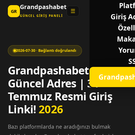
Plat
Grandpashabet
GR
☰
Giriş A
GÜNCEL GİRİŞ PANELİ
Özell
Maka
Yoru
2026-07-30 · Bağlantı doğrulandı
S
Grandpashabet
Grandpash
Güncel Adres | 31
Temmuz Resmi Giriş
Linki!
2026
Bazı platformlarda ne aradığınızı bulmak