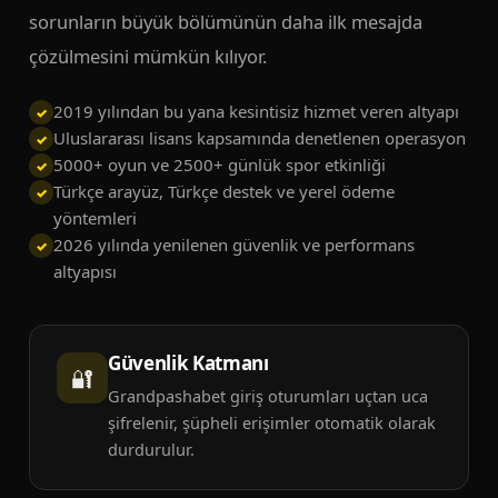
sorunların büyük bölümünün daha ilk mesajda
çözülmesini mümkün kılıyor.
2019 yılından bu yana kesintisiz hizmet veren altyapı
Uluslararası lisans kapsamında denetlenen operasyon
5000+ oyun ve 2500+ günlük spor etkinliği
Türkçe arayüz, Türkçe destek ve yerel ödeme
yöntemleri
2026 yılında yenilenen güvenlik ve performans
altyapısı
Güvenlik Katmanı
🔐
Grandpashabet giriş oturumları uçtan uca
şifrelenir, şüpheli erişimler otomatik olarak
durdurulur.