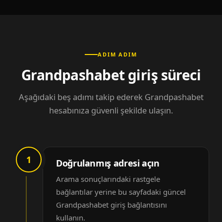
ADIM ADIM
Grandpashabet giriş süreci
Aşağıdaki beş adımı takip ederek Grandpashabet
hesabınıza güvenli şekilde ulaşın.
1
Doğrulanmış adresi açın
Arama sonuçlarındaki rastgele
bağlantılar yerine bu sayfadaki güncel
Grandpashabet giriş bağlantısını
kullanın.