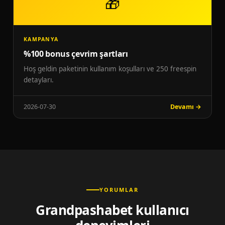
🎁
KAMPANYA
%100 bonus çevrim şartları
Hoş geldin paketinin kullanım koşulları ve 250 freespin
detayları.
2026-07-30
Devamı →
YORUMLAR
Grandpashabet kullanıcı