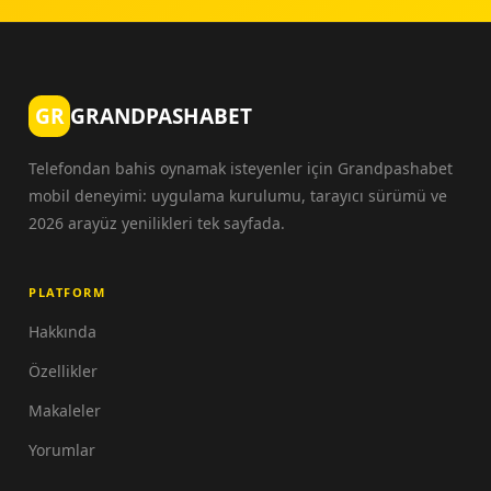
GR
GRANDPASHABET
Telefondan bahis oynamak isteyenler için Grandpashabet
mobil deneyimi: uygulama kurulumu, tarayıcı sürümü ve
2026 arayüz yenilikleri tek sayfada.
PLATFORM
Hakkında
Özellikler
Makaleler
Yorumlar