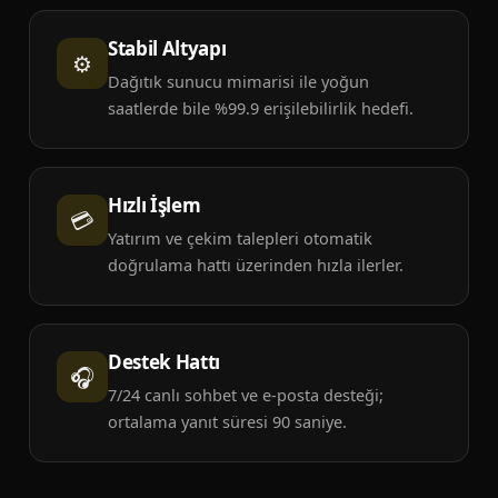
Stabil Altyapı
⚙️
Dağıtık sunucu mimarisi ile yoğun
saatlerde bile %99.9 erişilebilirlik hedefi.
Hızlı İşlem
💳
Yatırım ve çekim talepleri otomatik
doğrulama hattı üzerinden hızla ilerler.
Destek Hattı
🎧
7/24 canlı sohbet ve e-posta desteği;
ortalama yanıt süresi 90 saniye.