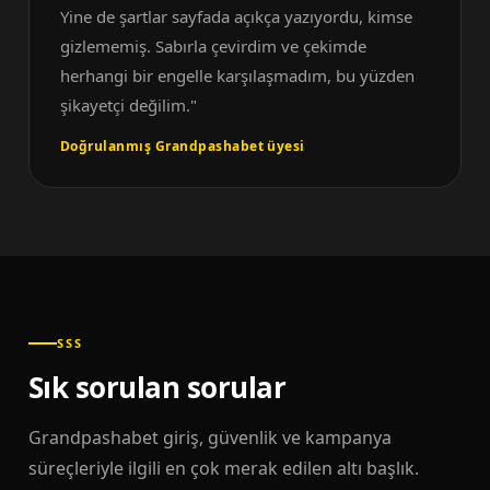
Yine de şartlar sayfada açıkça yazıyordu, kimse
gizlememiş. Sabırla çevirdim ve çekimde
herhangi bir engelle karşılaşmadım, bu yüzden
şikayetçi değilim."
Doğrulanmış Grandpashabet üyesi
SSS
Sık sorulan sorular
Grandpashabet giriş, güvenlik ve kampanya
süreçleriyle ilgili en çok merak edilen altı başlık.