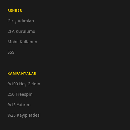
REHBER
Giriş Adımları
2FA Kurulumu
Mobil Kullanım
SSS
KAMPANYALAR
%100 Hoş Geldin
250 Freespin
%15 Yatırım
%25 Kayıp İadesi