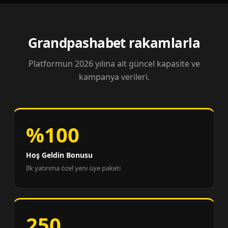
Grandpashabet rakamlarla
Platformun 2026 yılına ait güncel kapasite ve
kampanya verileri.
%100
Hoş Geldin Bonusu
İlk yatırıma özel yeni üye paketi
250