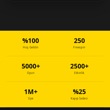
%100
250
Hoş Geldin
Freespin
5000+
2500+
Oyun
Etkinlik
1M+
%25
Üye
Kayıp İadesi