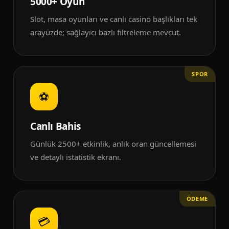
5000+ Oyun
Slot, masa oyunları ve canlı casino başlıkları tek
arayüzde; sağlayıcı bazlı filtreleme mevcut.
SPOR
⚽
Canlı Bahis
Günlük 2500+ etkinlik, anlık oran güncellemesi
ve detaylı istatistik ekranı.
ÖDEME
💳