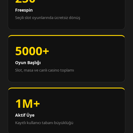
Freespin
Seçili slot oyunlarında ücretsiz dönüş
5000+
Oyun Başlığı
Slot, masa ve canlı casino toplamı
1M+
Aktif Üye
Kayıtlı kullanıcı tabanı büyüklüğü