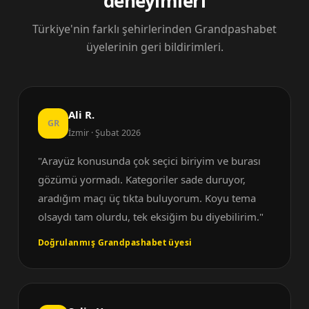
deneyimleri
Türkiye'nin farklı şehirlerinden Grandpashabet
üyelerinin geri bildirimleri.
Ali R.
GR
İzmir · Şubat 2026
"Arayüz konusunda çok seçici biriyim ve burası
gözümü yormadı. Kategoriler sade duruyor,
aradığım maçı üç tıkta buluyorum. Koyu tema
olsaydı tam olurdu, tek eksiğim bu diyebilirim."
Doğrulanmış Grandpashabet üyesi