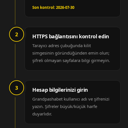
Son kontrol: 2026-07-30
2
HTTPS bağlantısını kontrol edin
Tarayıcı adres çubuğunda kilit
simgesinin göründüğünden emin olun;
şifreli olmayan sayfalara bilgi girmeyin.
3
Hesap bilgilerinizi girin
Grandpashabet kullanıcı adı ve şifrenizi
yazın. Şifreler büyük/küçük harfe
duyarlıdır.