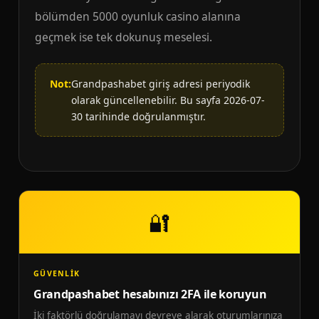
bölümden 5000 oyunluk casino alanına
geçmek ise tek dokunuş meselesi.
Not:
Grandpashabet giriş adresi periyodik
olarak güncellenebilir. Bu sayfa 2026-07-
30 tarihinde doğrulanmıştır.
🔐
GÜVENLIK
Grandpashabet hesabınızı 2FA ile koruyun
İki faktörlü doğrulamayı devreye alarak oturumlarınıza