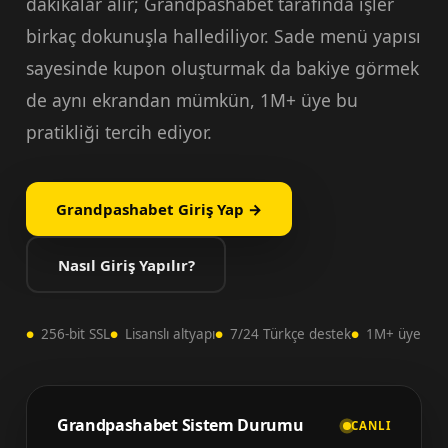
dakikalar alır; Grandpashabet tarafında işler
birkaç dokunuşla hallediliyor. Sade menü yapısı
sayesinde kupon oluşturmak da bakiye görmek
de aynı ekrandan mümkün, 1M+ üye bu
pratikliği tercih ediyor.
Grandpashabet Giriş Yap →
Nasıl Giriş Yapılır?
256-bit SSL
Lisanslı altyapı
7/24 Türkçe destek
1M+ üye
Grandpashabet Sistem Durumu
CANLI