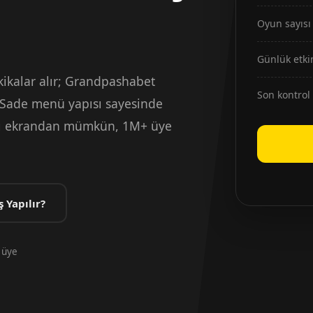
Oyun sayısı
Günlük etkin
kikalar alır; Grandpashabet
Son kontrol
r. Sade menü yapısı sayesinde
nı ekrandan mümkün, 1M+ üye
ş Yapılır?
 üye