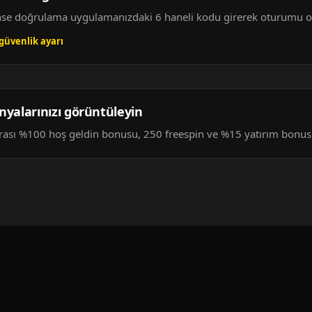
nse doğrulama uygulamanızdaki 6 haneli kodu girerek oturumu o
güvenlik ayarı
yalarınızı görüntüleyin
rası %100 hoş geldin bonusu, 250 freespin ve %15 yatırım bonusu 