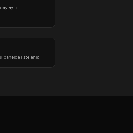
naylayın.
panelde listelenir.