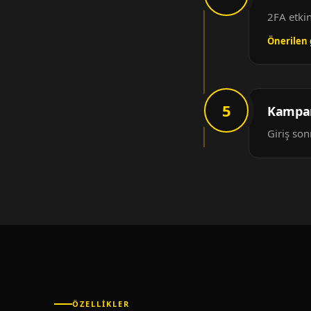
2FA etki
Önerilen 
5
Kampan
Giriş son
ÖZELLIKLER