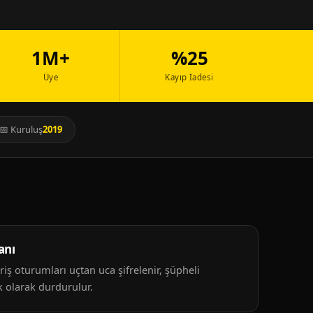
1M+
%25
Üye
Kayıp İadesi
📅 Kuruluş
2019
anı
ş oturumları uçtan uca şifrelenir, şüpheli
k olarak durdurulur.