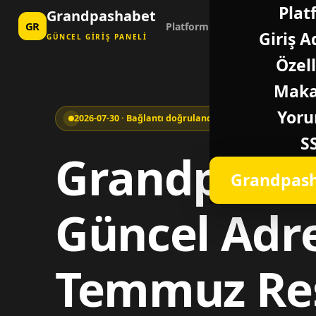
Plat
Grandpashabet
GR
Platform
Adımlar
Özelli
Giriş A
GÜNCEL GİRİŞ PANELİ
Özell
Maka
Yoru
2026-07-30 · Bağlantı doğrulandı
S
Grandpash
Grandpash
Güncel Adre
Temmuz Res