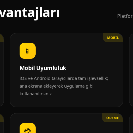
antajları
Platfo
MOBİL
📱
Mobil Uyumluluk
iOS ve Android tarayıcılarda tam işlevsellik;
ana ekrana ekleyerek uygulama gibi
kullanabilirsiniz.
ÖDEME
💳