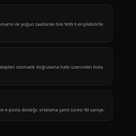
arisi ile yoğun saatlerde bile %99.9 erişilebilirlik
talepleri otomatik doğrulama hattı üzerinden hızla
ve e-posta desteği; ortalama yanıt süresi 90 saniye.