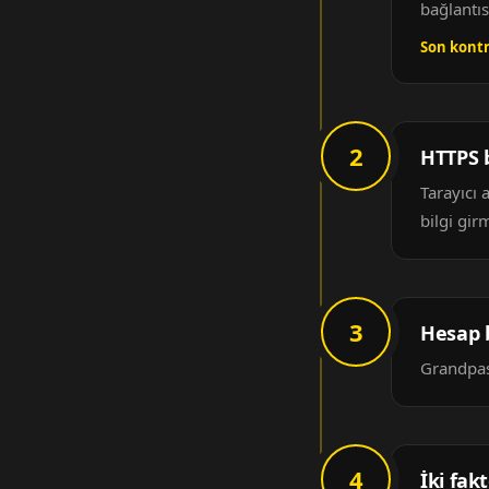
bağlantıs
Son kontr
2
HTTPS b
Tarayıcı
bilgi gir
3
Hesap bi
Grandpash
4
İki fak