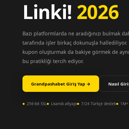
Linki!
2026
Bazı platformlarda ne aradığınızı bulmak da
tarafında işler birkaç dokunuşla hallediliyo
kupon oluşturmak da bakiye görmek de ay
bu pratikliği tercih ediyor.
Grandpashabet Giriş Yap →
Nasıl Giri
256-bit SSL
Lisanslı altyapı
7/24 Türkçe destek
1M+