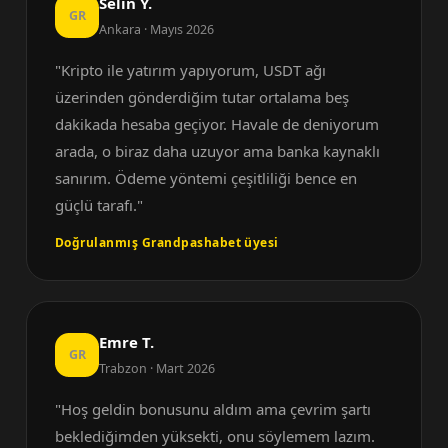
Selin Y.
GR
Ankara · Mayıs 2026
"Kripto ile yatırım yapıyorum, USDT ağı
üzerinden gönderdiğim tutar ortalama beş
dakikada hesaba geçiyor. Havale de deniyorum
arada, o biraz daha uzuyor ama banka kaynaklı
sanırım. Ödeme yöntemi çeşitliliği bence en
güçlü tarafı."
Doğrulanmış Grandpashabet üyesi
Emre T.
GR
Trabzon · Mart 2026
"Hoş geldin bonusunu aldım ama çevrim şartı
beklediğimden yüksekti, onu söylemem lazım.