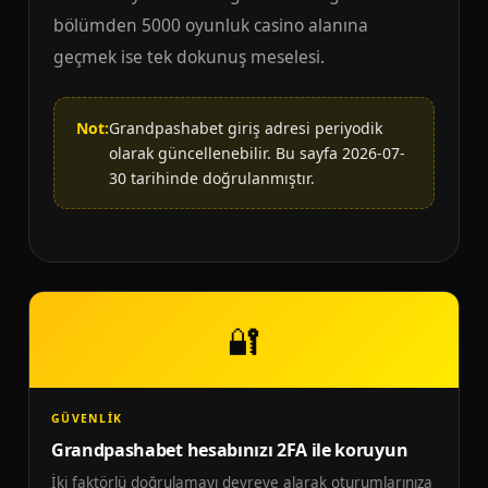
bölümden 5000 oyunluk casino alanına
geçmek ise tek dokunuş meselesi.
Not:
Grandpashabet giriş adresi periyodik
olarak güncellenebilir. Bu sayfa 2026-07-
30 tarihinde doğrulanmıştır.
🔐
GÜVENLIK
Grandpashabet hesabınızı 2FA ile koruyun
İki faktörlü doğrulamayı devreye alarak oturumlarınıza