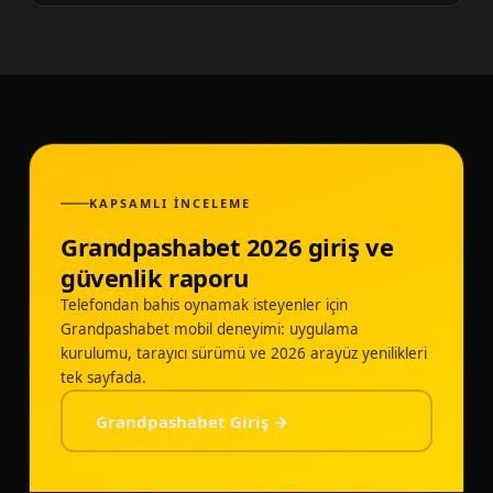
KAPSAMLI İNCELEME
Grandpashabet 2026 giriş ve
güvenlik raporu
Telefondan bahis oynamak isteyenler için
Grandpashabet mobil deneyimi: uygulama
kurulumu, tarayıcı sürümü ve 2026 arayüz yenilikleri
tek sayfada.
Grandpashabet Giriş →