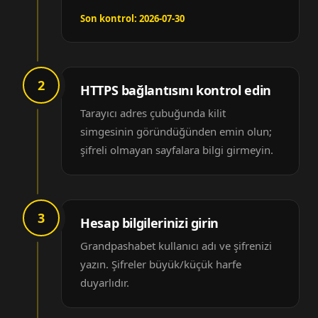
Son kontrol: 2026-07-30
2
HTTPS bağlantısını kontrol edin
Tarayıcı adres çubuğunda kilit
simgesinin göründüğünden emin olun;
şifreli olmayan sayfalara bilgi girmeyin.
3
Hesap bilgilerinizi girin
Grandpashabet kullanıcı adı ve şifrenizi
yazın. Şifreler büyük/küçük harfe
duyarlıdır.