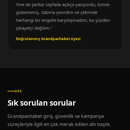
Yine de şartlar sayfada açıkça yazıyordu, kimse
gizlememiş. Sabırla çevirdim ve çekimde
herhangi bir engelle karşılaşmadım, bu yüzden
şikayetçi değilim."
Doğrulanmış Grandpashabet üyesi
SSS
Sık sorulan sorular
Grandpashabet giriş, güvenlik ve kampanya
süreçleriyle ilgili en çok merak edilen altı başlık.