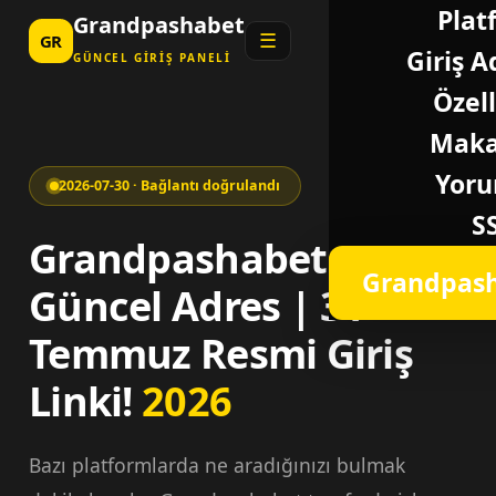
Plat
Grandpashabet
GR
☰
Giriş A
GÜNCEL GİRİŞ PANELİ
Özell
Maka
Yoru
2026-07-30 · Bağlantı doğrulandı
S
Grandpashabet
Grandpash
Güncel Adres | 31
Temmuz Resmi Giriş
Linki!
2026
Bazı platformlarda ne aradığınızı bulmak