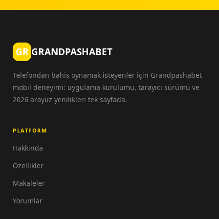
GR
GRANDPASHABET
Telefondan bahis oynamak isteyenler için Grandpashabet
mobil deneyimi: uygulama kurulumu, tarayıcı sürümü ve
2026 arayüz yenilikleri tek sayfada.
PLATFORM
Hakkında
Özellikler
Makaleler
Yorumlar