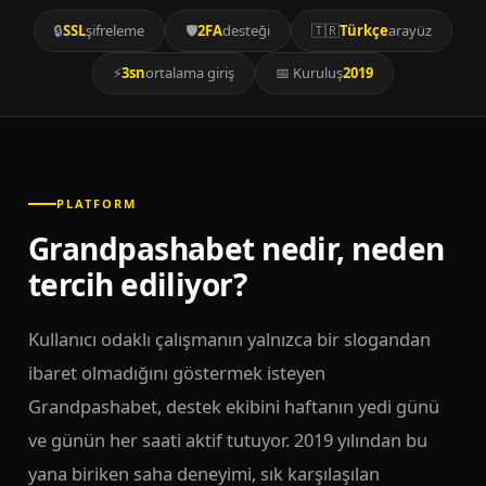
🔒
SSL
şifreleme
🛡️
2FA
desteği
🇹🇷
Türkçe
arayüz
⚡
3sn
ortalama giriş
📅 Kuruluş
2019
PLATFORM
Grandpashabet nedir, neden
tercih ediliyor?
Kullanıcı odaklı çalışmanın yalnızca bir slogandan
ibaret olmadığını göstermek isteyen
Grandpashabet, destek ekibini haftanın yedi günü
ve günün her saati aktif tutuyor. 2019 yılından bu
yana biriken saha deneyimi, sık karşılaşılan