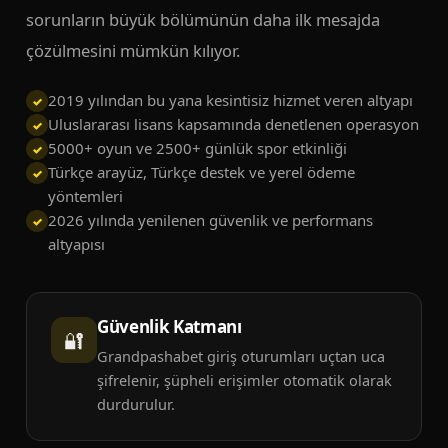
sorunların büyük bölümünün daha ilk mesajda
çözülmesini mümkün kılıyor.
2019 yılından bu yana kesintisiz hizmet veren altyapı
Uluslararası lisans kapsamında denetlenen operasyon
5000+ oyun ve 2500+ günlük spor etkinliği
Türkçe arayüz, Türkçe destek ve yerel ödeme
yöntemleri
2026 yılında yenilenen güvenlik ve performans
altyapısı
Güvenlik Katmanı
🔐
Grandpashabet giriş oturumları uçtan uca
şifrelenir, şüpheli erişimler otomatik olarak
durdurulur.