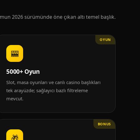
rmun 2026 sürümünde öne çıkan altı temel başlık.
OYUN
🎰
5000+ Oyun
Slot, masa oyunları ve canlı casino başlıkları
tek arayüzde; sağlayıcı bazlı filtreleme
mevcut.
BONUS
🎁