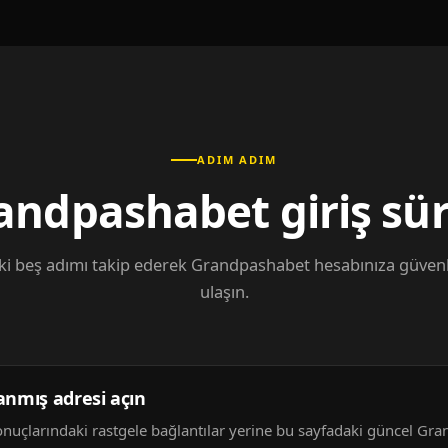
ADIM ADIM
andpashabet giriş sür
i beş adımı takip ederek Grandpashabet hesabınıza güvenl
ulaşın.
anmış adresi açın
nuçlarındaki rastgele bağlantılar yerine bu sayfadaki güncel Gra