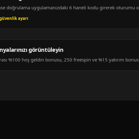
nse doğrulama uygulamanızdaki 6 haneli kodu girerek oturumu o
güvenlik ayarı
yalarınızı görüntüleyin
rası %100 hoş geldin bonusu, 250 freespin ve %15 yatırım bonusu 