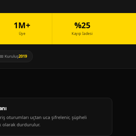
1M+
%25
Üye
Kayıp İadesi
📅 Kuruluş
2019
anı
ş oturumları uçtan uca şifrelenir, şüpheli
k olarak durdurulur.