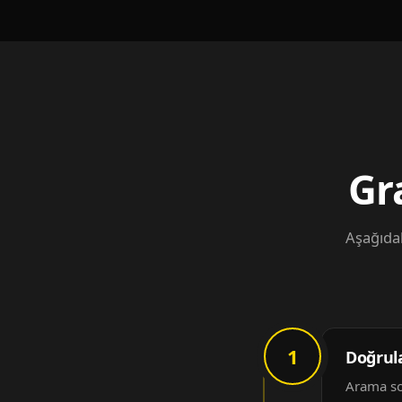
Gr
Aşağıdak
1
Doğrul
Arama so