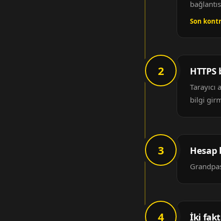
bağlantıs
Son kontr
2
HTTPS b
Tarayıcı
bilgi gir
3
Hesap bi
Grandpash
4
İki fak