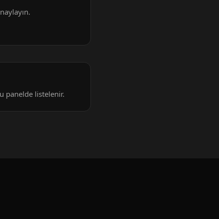
naylayın.
panelde listelenir.