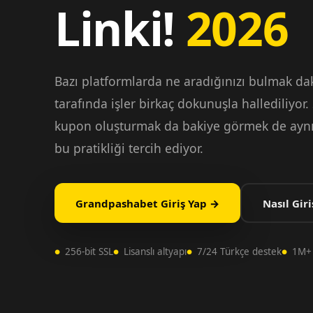
Linki!
2026
Bazı platformlarda ne aradığınızı bulmak da
tarafında işler birkaç dokunuşla hallediliyo
kupon oluşturmak da bakiye görmek de ay
bu pratikliği tercih ediyor.
Grandpashabet Giriş Yap →
Nasıl Giri
256-bit SSL
Lisanslı altyapı
7/24 Türkçe destek
1M+