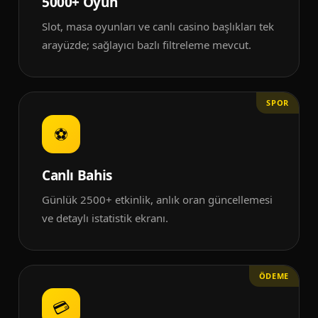
5000+ Oyun
Slot, masa oyunları ve canlı casino başlıkları tek
arayüzde; sağlayıcı bazlı filtreleme mevcut.
SPOR
⚽
Canlı Bahis
Günlük 2500+ etkinlik, anlık oran güncellemesi
ve detaylı istatistik ekranı.
ÖDEME
💳