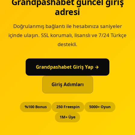
Grandpashabet güncel giriş
promosyonlar alanından bonusu talep etmesi
adresi
gerekiyor.
Doğrulanmış bağlantı ile hesabınıza saniyeler
içinde ulaşın. SSL korumalı, lisanslı ve 7/24 Türkçe
destekli.
Grandpashabet Giriş Yap →
Giriş Adımları
%100 Bonus
250 Freespin
5000+ Oyun
1M+ Üye