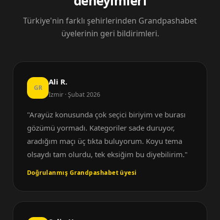
deneyimleri
Türkiye'nin farklı şehirlerinden Grandpashabet
üyelerinin geri bildirimleri.
Ali R.
GR
İzmir · Şubat 2026
"Arayüz konusunda çok seçici biriyim ve burası
gözümü yormadı. Kategoriler sade duruyor,
aradığım maçı üç tıkta buluyorum. Koyu tema
olsaydı tam olurdu, tek eksiğim bu diyebilirim."
Doğrulanmış Grandpashabet üyesi