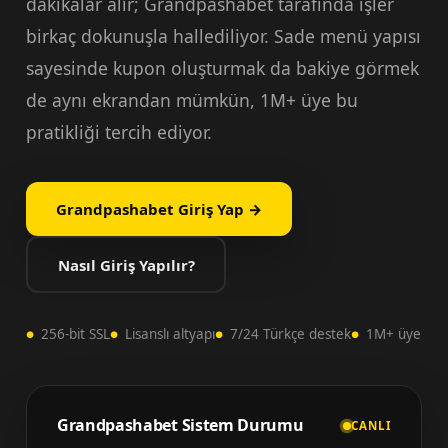
dakikalar alır; Grandpashabet tarafında işler
birkaç dokunuşla hallediliyor. Sade menü yapısı
sayesinde kupon oluşturmak da bakiye görmek
de aynı ekrandan mümkün, 1M+ üye bu
pratikliği tercih ediyor.
Grandpashabet Giriş Yap →
Nasıl Giriş Yapılır?
256-bit SSL
Lisanslı altyapı
7/24 Türkçe destek
1M+ üye
Grandpashabet Sistem Durumu
CANLI