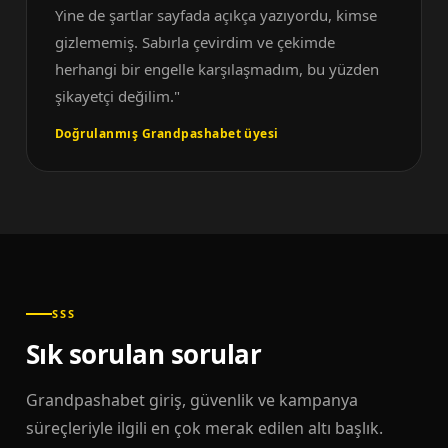
Yine de şartlar sayfada açıkça yazıyordu, kimse
gizlememiş. Sabırla çevirdim ve çekimde
herhangi bir engelle karşılaşmadım, bu yüzden
şikayetçi değilim."
Doğrulanmış Grandpashabet üyesi
SSS
Sık sorulan sorular
Grandpashabet giriş, güvenlik ve kampanya
süreçleriyle ilgili en çok merak edilen altı başlık.