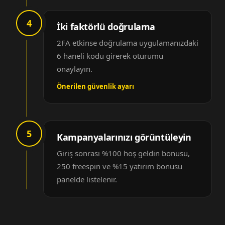
4
İki faktörlü doğrulama
2FA etkinse doğrulama uygulamanızdaki
6 haneli kodu girerek oturumu
onaylayın.
Önerilen güvenlik ayarı
5
Kampanyalarınızı görüntüleyin
Giriş sonrası %100 hoş geldin bonusu,
250 freespin ve %15 yatırım bonusu
panelde listelenir.