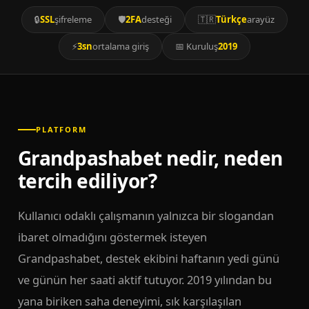
🔒
SSL
şifreleme
🛡️
2FA
desteği
🇹🇷
Türkçe
arayüz
⚡
3sn
ortalama giriş
📅 Kuruluş
2019
PLATFORM
Grandpashabet nedir, neden
tercih ediliyor?
Kullanıcı odaklı çalışmanın yalnızca bir slogandan
ibaret olmadığını göstermek isteyen
Grandpashabet, destek ekibini haftanın yedi günü
ve günün her saati aktif tutuyor. 2019 yılından bu
yana biriken saha deneyimi, sık karşılaşılan