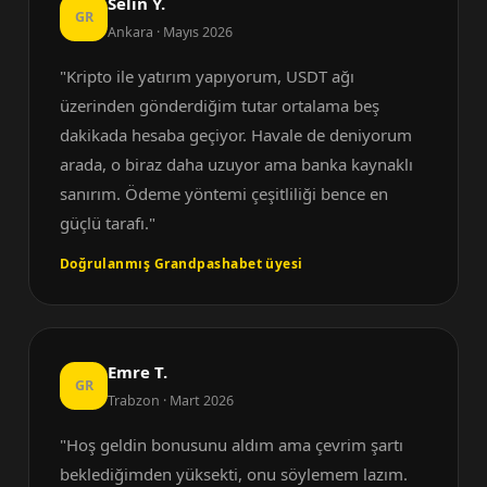
Selin Y.
GR
Ankara · Mayıs 2026
"Kripto ile yatırım yapıyorum, USDT ağı
üzerinden gönderdiğim tutar ortalama beş
dakikada hesaba geçiyor. Havale de deniyorum
arada, o biraz daha uzuyor ama banka kaynaklı
sanırım. Ödeme yöntemi çeşitliliği bence en
güçlü tarafı."
Doğrulanmış Grandpashabet üyesi
Emre T.
GR
Trabzon · Mart 2026
"Hoş geldin bonusunu aldım ama çevrim şartı
beklediğimden yüksekti, onu söylemem lazım.