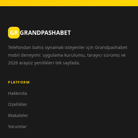
GR
GRANDPASHABET
Telefondan bahis oynamak isteyenler için Grandpashabet
mobil deneyimi: uygulama kurulumu, tarayıcı sürümü ve
2026 arayüz yenilikleri tek sayfada.
PLATFORM
Hakkında
Özellikler
Makaleler
Yorumlar