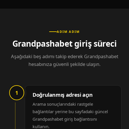
ADIM ADIM
Grandpashabet giriş süreci
Aşağıdaki beş adımı takip ederek Grandpashabet
hesabınıza güvenli şekilde ulaşın.
1
Doğrulanmış adresi açın
Arama sonuçlarındaki rastgele
bağlantılar yerine bu sayfadaki güncel
Grandpashabet giriş bağlantısını
kullanın.