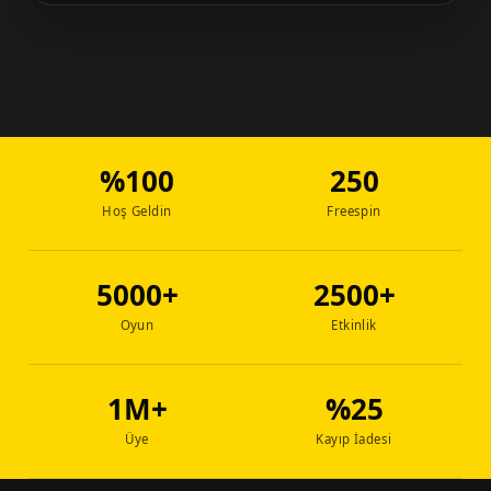
%100
250
Hoş Geldin
Freespin
5000+
2500+
Oyun
Etkinlik
1M+
%25
Üye
Kayıp İadesi