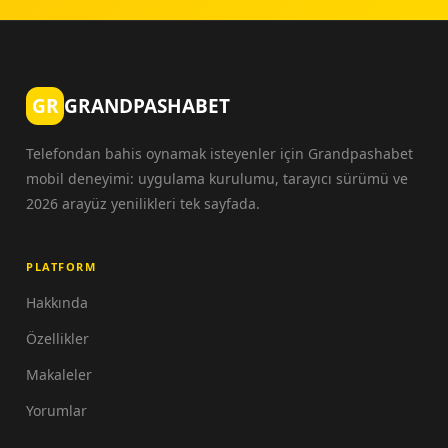
GR
GRANDPASHABET
Telefondan bahis oynamak isteyenler için Grandpashabet
mobil deneyimi: uygulama kurulumu, tarayıcı sürümü ve
2026 arayüz yenilikleri tek sayfada.
PLATFORM
Hakkında
Özellikler
Makaleler
Yorumlar