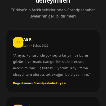
deneyimleri
Türkiye'nin farklı şehirlerinden Grandpashabet
üyelerinin geri bildirimleri.
Ali R.
GR
İzmir · Şubat 2026
"Arayüz konusunda çok seçici biriyim ve burası
gözümü yormadı. Kategoriler sade duruyor,
aradığım maçı üç tıkta buluyorum. Koyu tema
olsaydı tam olurdu, tek eksiğim bu diyebilirim."
Doğrulanmış Grandpashabet üyesi