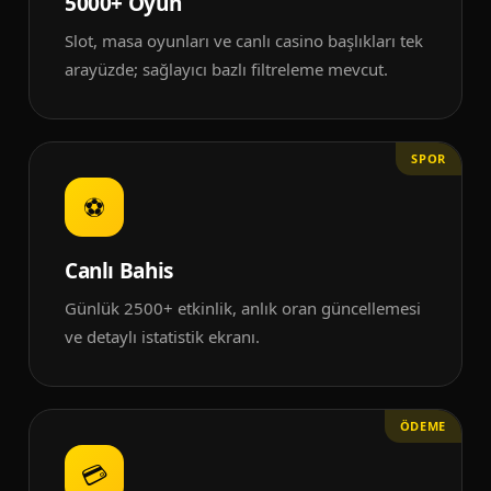
5000+ Oyun
Slot, masa oyunları ve canlı casino başlıkları tek
arayüzde; sağlayıcı bazlı filtreleme mevcut.
SPOR
⚽
Canlı Bahis
Günlük 2500+ etkinlik, anlık oran güncellemesi
ve detaylı istatistik ekranı.
ÖDEME
💳