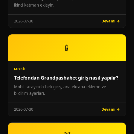
ikinci katman ekleyin.
2026-07-30
Devamı →
📱
MOBIL
Telefondan Grandpashabet giriş nasıl yapılır?
Mobil tarayıcıda hızlı giriş, ana ekrana ekleme ve
bildirim ayarları.
2026-07-30
Devamı →