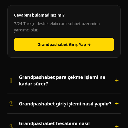
Cevabını bulamadınız mı?
7/24 Türkçe destek ekibi canlı sohbet üzerinden
yardımcı olur.
Grandpashabet Giriş Yap →
Grandpashabet para çekme işlemi ne
1
+
kadar sürer?
Talep oluşturulduktan sonra Grandpashabet
2
+
Grandpashabet giriş işlemi nasıl yapılır?
finans birimi işlemi çoğunlukla on beş dakika ile
bir saat arasında onaylıyor. Akşam saatlerindeki
Grandpashabet hesabınıza girmek için güncel
yoğunlukta bu süre bir miktar uzayabiliyor;
Grandpashabet hesabımı nasıl
3
+
adrese ulaşıp sağ üst köşedeki giriş butonuna
banka tarafındaki bekleme ise seçilen yönteme