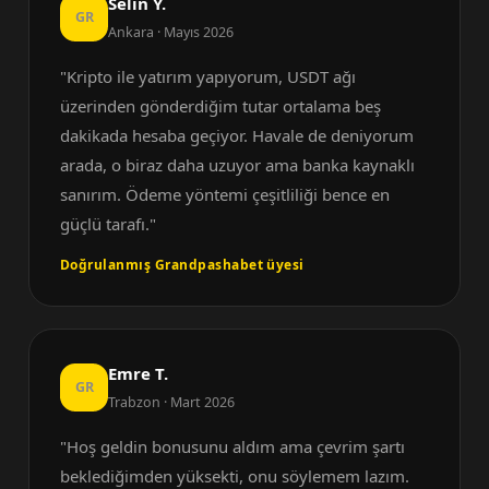
Selin Y.
GR
Ankara · Mayıs 2026
"Kripto ile yatırım yapıyorum, USDT ağı
üzerinden gönderdiğim tutar ortalama beş
dakikada hesaba geçiyor. Havale de deniyorum
arada, o biraz daha uzuyor ama banka kaynaklı
sanırım. Ödeme yöntemi çeşitliliği bence en
güçlü tarafı."
Doğrulanmış Grandpashabet üyesi
Emre T.
GR
Trabzon · Mart 2026
"Hoş geldin bonusunu aldım ama çevrim şartı
beklediğimden yüksekti, onu söylemem lazım.