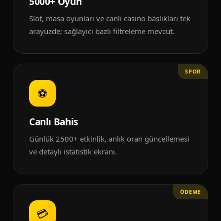
5000+ Oyun
Slot, masa oyunları ve canlı casino başlıkları tek
arayüzde; sağlayıcı bazlı filtreleme mevcut.
SPOR
⚽
Canlı Bahis
Günlük 2500+ etkinlik, anlık oran güncellemesi
ve detaylı istatistik ekranı.
ÖDEME
💳