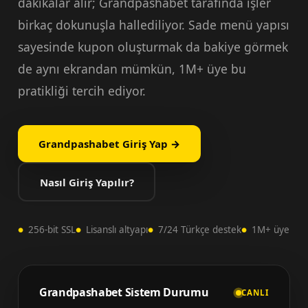
dakikalar alır; Grandpashabet tarafında işler
birkaç dokunuşla hallediliyor. Sade menü yapısı
sayesinde kupon oluşturmak da bakiye görmek
de aynı ekrandan mümkün, 1M+ üye bu
pratikliği tercih ediyor.
Grandpashabet Giriş Yap →
Nasıl Giriş Yapılır?
256-bit SSL
Lisanslı altyapı
7/24 Türkçe destek
1M+ üye
Grandpashabet Sistem Durumu
CANLI