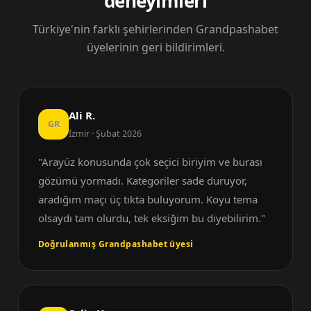
deneyimleri
Türkiye'nin farklı şehirlerinden Grandpashabet
üyelerinin geri bildirimleri.
Ali R.
GR
İzmir · Şubat 2026
"Arayüz konusunda çok seçici biriyim ve burası
gözümü yormadı. Kategoriler sade duruyor,
aradığım maçı üç tıkta buluyorum. Koyu tema
olsaydı tam olurdu, tek eksiğim bu diyebilirim."
Doğrulanmış Grandpashabet üyesi