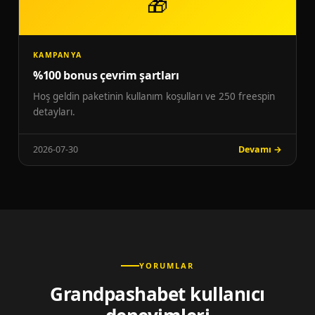
🎁
KAMPANYA
%100 bonus çevrim şartları
Hoş geldin paketinin kullanım koşulları ve 250 freespin
detayları.
2026-07-30
Devamı →
YORUMLAR
Grandpashabet kullanıcı