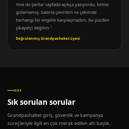
Yine de şartlar sayfada açıkça yazıyordu, kimse
gizlememiş. Sabırla çevirdim ve çekimde
herhangi bir engelle karşılaşmadım, bu yüzden
şikayetçi değilim."
Doğrulanmış Grandpashabet üyesi
SSS
Sık sorulan sorular
Grandpashabet giriş, güvenlik ve kampanya
süreçleriyle ilgili en çok merak edilen altı başlık.