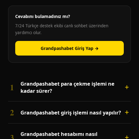
Cevabını bulamadınız mı?
7/24 Türkçe destek ekibi canlı sohbet üzerinden
yardımcı olur.
Grandpashabet Giriş Yap →
Grandpashabet para çekme işlemi ne
1
+
kadar sürer?
Talep oluşturulduktan sonra Grandpashabet
2
+
Grandpashabet giriş işlemi nasıl yapılır?
finans birimi işlemi çoğunlukla on beş dakika ile
bir saat arasında onaylıyor. Akşam saatlerindeki
Grandpashabet hesabınıza girmek için güncel
yoğunlukta bu süre bir miktar uzayabiliyor;
Grandpashabet hesabımı nasıl
3
+
adrese ulaşıp sağ üst köşedeki giriş butonuna
banka tarafındaki bekleme ise seçilen yönteme