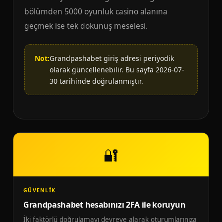
bölümden 5000 oyunluk casino alanına
geçmek ise tek dokunuş meselesi.
Not:
Grandpashabet giriş adresi periyodik
olarak güncellenebilir. Bu sayfa 2026-07-
30 tarihinde doğrulanmıştır.
🔐
GÜVENLIK
Grandpashabet hesabınızı 2FA ile koruyun
İki faktörlü doğrulamayı devreye alarak oturumlarınıza