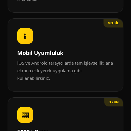
MOBİL
📱
Mobil Uyumluluk
iOS ve Android tarayıcılarda tam işlevsellik; ana
ekrana ekleyerek uygulama gibi
kullanabilirsiniz.
OYUN
🎰