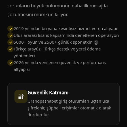
sorunların büyük bölümünün daha ilk mesajda
çözülmesini mümkün kılıyor.
2019 yılından bu yana kesintisiz hizmet veren altyapı
Uluslararası lisans kapsamında denetlenen operasyon
5000+ oyun ve 2500+ günlük spor etkinliği
Türkçe arayüz, Türkçe destek ve yerel ödeme
yöntemleri
2026 yılında yenilenen güvenlik ve performans
altyapısı
Güvenlik Katmanı
🔐
Grandpashabet giriş oturumları uçtan uca
şifrelenir, şüpheli erişimler otomatik olarak
durdurulur.