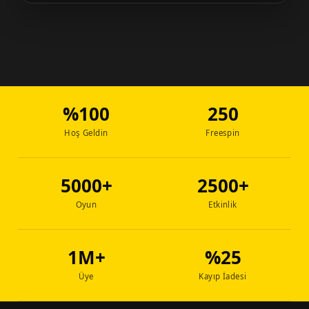
%100
250
Hoş Geldin
Freespin
5000+
2500+
Oyun
Etkinlik
1M+
%25
Üye
Kayıp İadesi