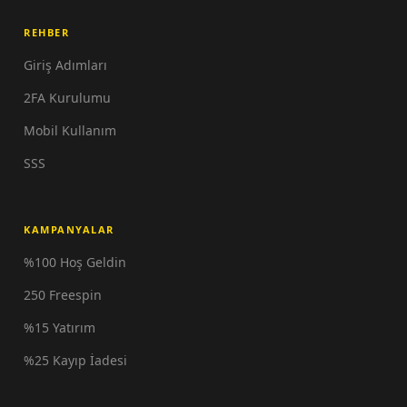
REHBER
Giriş Adımları
2FA Kurulumu
Mobil Kullanım
SSS
KAMPANYALAR
%100 Hoş Geldin
250 Freespin
%15 Yatırım
%25 Kayıp İadesi