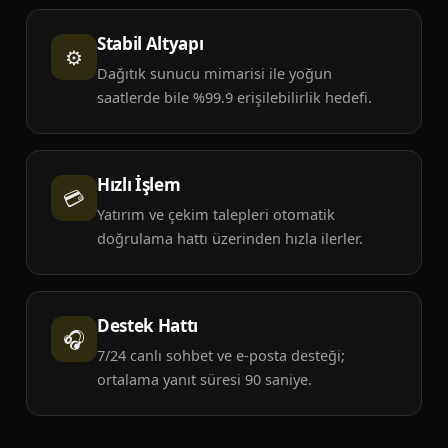
Stabil Altyapı
⚙️
Dağıtık sunucu mimarisi ile yoğun
saatlerde bile %99.9 erişilebilirlik hedefi.
Hızlı İşlem
💳
Yatırım ve çekim talepleri otomatik
doğrulama hattı üzerinden hızla ilerler.
Destek Hattı
🎧
7/24 canlı sohbet ve e-posta desteği;
ortalama yanıt süresi 90 saniye.