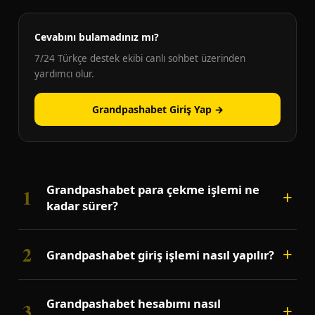
Cevabını bulamadınız mı?
7/24 Türkçe destek ekibi canlı sohbet üzerinden
yardımcı olur.
Grandpashabet Giriş Yap →
Grandpashabet para çekme işlemi ne
1
+
kadar sürer?
Talep oluşturulduktan sonra Grandpashabet
2
+
Grandpashabet giriş işlemi nasıl yapılır?
finans birimi işlemi çoğunlukla on beş dakika ile
bir saat arasında onaylıyor. Akşam saatlerindeki
Grandpashabet hesabınıza girmek için güncel
yoğunlukta bu süre bir miktar uzayabiliyor;
Grandpashabet hesabımı nasıl
3
+
adrese ulaşıp sağ üst köşedeki giriş butonuna
banka tarafındaki bekleme ise seçilen yönteme