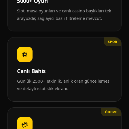
5000+ Oyun
Slot, masa oyunları ve canlı casino başlıkları tek
arayüzde; sağlayıcı bazlı filtreleme mevcut.
SPOR
⚽
Canlı Bahis
Günlük 2500+ etkinlik, anlık oran güncellemesi
ve detaylı istatistik ekranı.
ÖDEME
💳