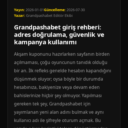
Yayın:
2026-01-01
Güncelleme:
2026-07-30
Yazar:
Grandpashabet Editör Ekibi
Grandpashabet giriş rehberi:
adres doğrulama, güvenlik ve
kampanya kullanımı
Akşam kuponunu hazırlarken sayfanın birden
açılmaması, çoğu oyuncunun tanıdık olduğu
bir an. İlk refleks genelde hesabın kapandığını
düşünmek oluyor; oysa böyle bir durumda
hesabınıza, bakiyenize veya devam eden
bahislerinize hiçbir şey olmuyor. Yapılması
gereken tek şey, Grandpashabet için
yayımlanan yeni alan adını bulmak ve aynı
kullanıcı adı ile şifreyle oturum açmak. Bu