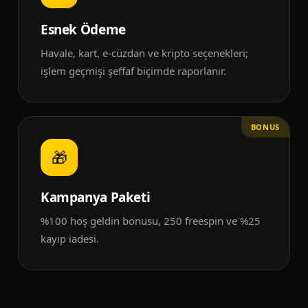
Esnek Ödeme
Havale, kart, e-cüzdan ve kripto seçenekleri;
işlem geçmişi şeffaf biçimde raporlanır.
BONUS
🎁
Kampanya Paketi
%100 hoş geldin bonusu, 250 freespin ve %25
kayıp iadesi.