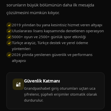
sorunların büyük bölümünün daha ilk mesajda
çözülmesini mümkün kılıyor.
2019 yılından bu yana kesintisiz hizmet veren altyapı
Uluslararası lisans kapsamında denetlenen operasyon
5000+ oyun ve 2500+ günlük spor etkinliği
Türkçe arayüz, Türkçe destek ve yerel ödeme
yöntemleri
2026 yılında yenilenen güvenlik ve performans
altyapısı
Güvenlik Katmanı
🔐
Grandpashabet giriş oturumları uçtan uca
şifrelenir, şüpheli erişimler otomatik olarak
durdurulur.