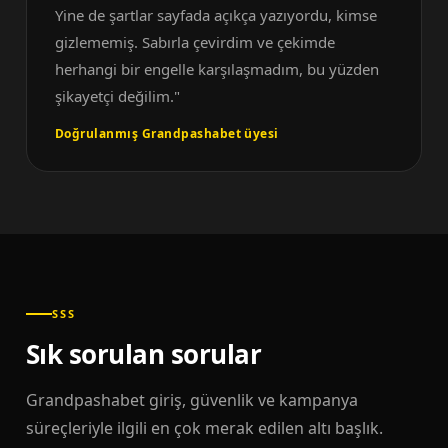
Yine de şartlar sayfada açıkça yazıyordu, kimse
gizlememiş. Sabırla çevirdim ve çekimde
herhangi bir engelle karşılaşmadım, bu yüzden
şikayetçi değilim."
Doğrulanmış Grandpashabet üyesi
SSS
Sık sorulan sorular
Grandpashabet giriş, güvenlik ve kampanya
süreçleriyle ilgili en çok merak edilen altı başlık.