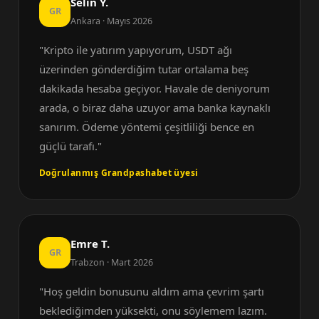
Selin Y.
GR
Ankara · Mayıs 2026
"Kripto ile yatırım yapıyorum, USDT ağı
üzerinden gönderdiğim tutar ortalama beş
dakikada hesaba geçiyor. Havale de deniyorum
arada, o biraz daha uzuyor ama banka kaynaklı
sanırım. Ödeme yöntemi çeşitliliği bence en
güçlü tarafı."
Doğrulanmış Grandpashabet üyesi
Emre T.
GR
Trabzon · Mart 2026
"Hoş geldin bonusunu aldım ama çevrim şartı
beklediğimden yüksekti, onu söylemem lazım.