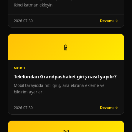
ikinci katman ekleyin.
2026-07-30
Devamı →
📱
MOBIL
Telefondan Grandpashabet giriş nasıl yapılır?
Mobil tarayıcıda hızlı giriş, ana ekrana ekleme ve
bildirim ayarları.
2026-07-30
Devamı →