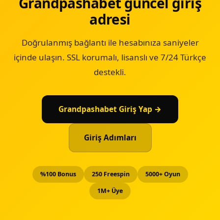
Grandpashabet güncel giriş
promosyonlar alanından bonusu talep etmesi
adresi
gerekiyor.
Doğrulanmış bağlantı ile hesabınıza saniyeler
içinde ulaşın. SSL korumalı, lisanslı ve 7/24 Türkçe
destekli.
Grandpashabet Giriş Yap →
Giriş Adımları
%100 Bonus
250 Freespin
5000+ Oyun
1M+ Üye