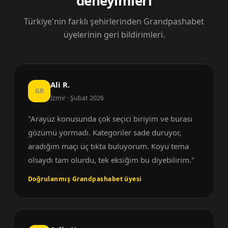
deneyimleri
Türkiye'nin farklı şehirlerinden Grandpashabet
üyelerinin geri bildirimleri.
Ali R.
GR
İzmir · Şubat 2026
"Arayüz konusunda çok seçici biriyim ve burası
gözümü yormadı. Kategoriler sade duruyor,
aradığım maçı üç tıkta buluyorum. Koyu tema
olsaydı tam olurdu, tek eksiğim bu diyebilirim."
Doğrulanmış Grandpashabet üyesi