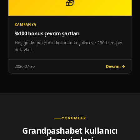
🎁
KAMPANYA
%100 bonus çevrim şartları
Hoş geldin paketinin kullanım koşulları ve 250 freespin
detayları.
2026-07-30
Devamı →
YORUMLAR
Grandpashabet kullanıcı