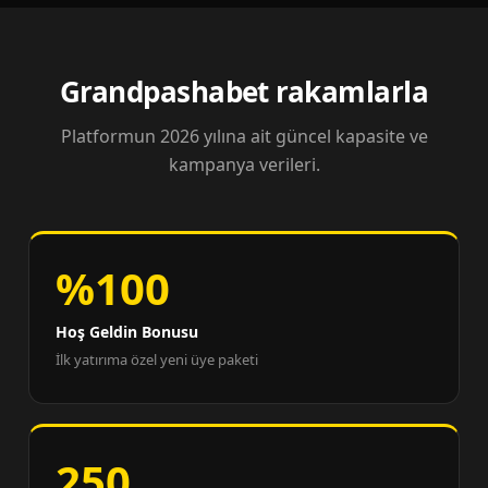
Grandpashabet rakamlarla
Platformun 2026 yılına ait güncel kapasite ve
kampanya verileri.
%100
Hoş Geldin Bonusu
İlk yatırıma özel yeni üye paketi
250