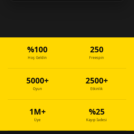
%100
250
Hoş Geldin
Freespin
5000+
2500+
Oyun
Etkinlik
1M+
%25
Üye
Kayıp İadesi