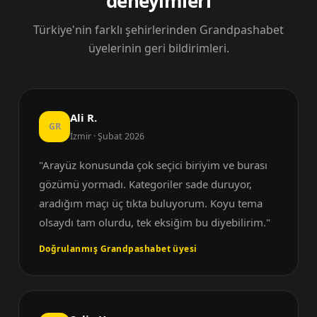
deneyimleri
Türkiye'nin farklı şehirlerinden Grandpashabet
üyelerinin geri bildirimleri.
Ali R.
GR
İzmir · Şubat 2026
"Arayüz konusunda çok seçici biriyim ve burası
gözümü yormadı. Kategoriler sade duruyor,
aradığım maçı üç tıkta buluyorum. Koyu tema
olsaydı tam olurdu, tek eksiğim bu diyebilirim."
Doğrulanmış Grandpashabet üyesi