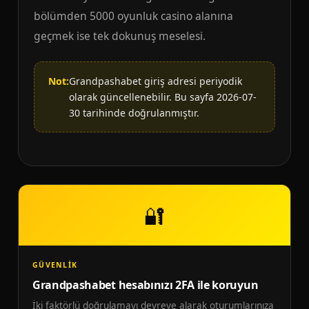
bölümden 5000 oyunluk casino alanına
geçmek ise tek dokunuş meselesi.
Not:
Grandpashabet giriş adresi periyodik
olarak güncellenebilir. Bu sayfa 2026-07-
30 tarihinde doğrulanmıştır.
🔐
GÜVENLIK
Grandpashabet hesabınızı 2FA ile koruyun
İki faktörlü doğrulamayı devreye alarak oturumlarınıza