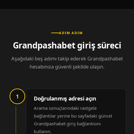
ADIM ADIM
Grandpashabet giriş süreci
Aşağıdaki beş adımı takip ederek Grandpashabet
hesabınıza güvenli şekilde ulaşın.
1
Doğrulanmış adresi açın
Arama sonuçlarındaki rastgele
bağlantılar yerine bu sayfadaki güncel
Grandpashabet giriş bağlantısını
kullanın.