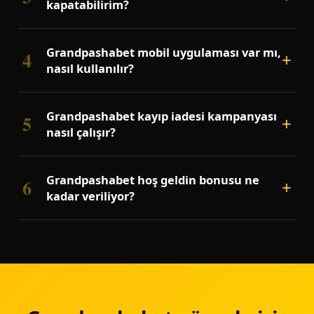
kapatabilirim?
tıklamanız yeterli. Kullanıcı adı ve şifrenizi
ve mesai saatlerine göre değişiyor.
yazdıktan sonra panel doğrudan açılır. Şifrenizi
Kapatma talebi canlı destek üzerinden ya da
hatırlamıyorsanız e-posta ya da telefon
Grandpashabet mobil uygulaması var mı,
4
+
sisteme kayıtlı e-posta adresinizden iletiliyor.
nasıl kullanılır?
doğrulamasıyla yenileyebilir, ardından sayfaya
Grandpashabet ekibi bakiyenizi kontrol ettikten
sorunsuz erişebilirsiniz.
sonra hesabı donduruyor ve kalıcı olarak
Telefon tarayıcısından açılan Grandpashabet
kapatıyor. Bir süre ara vermek isteyenler için
Grandpashabet kayıp iadesi kampanyası
5
+
arayüzü ekran boyutuna kendini uyarlıyor;
nasıl çalışır?
geçici mola seçeneği de bulunuyor.
bunun yanında Android cihazlar için kurulum
dosyası da sunuluyor. iOS kullanan üyeler siteyi
Haftalık zarar hesaplanıyor ve bu tutarın 25
ana ekrana kısayol olarak ekleyerek uygulamaya
Grandpashabet hoş geldin bonusu ne
6
+
oranındaki bölümü hesabınıza geri yükleniyor.
kadar veriliyor?
çok yakın bir deneyim elde edebiliyor.
Grandpashabet tarafında iade genelde pazartesi
günleri tanımlanıyor ve düşük çevrim şartıyla
Yeni kayıt olan üyeler için Grandpashabet
kullanılabiliyor. Kampanyanın üst sınırı kural
tarafında ilk yatırıma özel 100 oranında hoş
metninde açıkça belirtiliyor.
geldin desteği ve 250 adet ücretsiz dönüş
tanımlanıyor. Kampanyaya katılmak isteyen
kullanıcının hesap bilgilerini doğrulaması ve