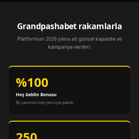
Grandpashabet rakamlarla
Platformun 2026 yılına ait güncel kapasite ve
kampanya verileri.
%100
Hoş Geldin Bonusu
İlk yatırıma özel yeni üye paketi
250