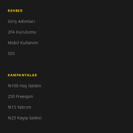
REHBER
Giriş Adımları
2FA Kurulumu
Mobil Kullanım
SSS
KAMPANYALAR
%100 Hoş Geldin
250 Freespin
%15 Yatırım
%25 Kayıp İadesi