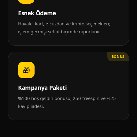
Esnek Ödeme
Havale, kart, e-cüzdan ve kripto seçenekleri;
işlem geçmişi şeffaf biçimde raporlanır.
BONUS
🎁
Kampanya Paketi
%100 hoş geldin bonusu, 250 freespin ve %25
kayıp iadesi.