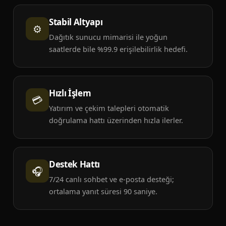
Stabil Altyapı
⚙️
Dağıtık sunucu mimarisi ile yoğun
saatlerde bile %99.9 erişilebilirlik hedefi.
Hızlı İşlem
💳
Yatırım ve çekim talepleri otomatik
doğrulama hattı üzerinden hızla ilerler.
Destek Hattı
🎧
7/24 canlı sohbet ve e-posta desteği;
ortalama yanıt süresi 90 saniye.