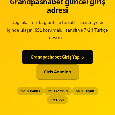
Grandpashabet güncel giriş
promosyonlar alanından bonusu talep etmesi
adresi
gerekiyor.
Doğrulanmış bağlantı ile hesabınıza saniyeler
içinde ulaşın. SSL korumalı, lisanslı ve 7/24 Türkçe
destekli.
Grandpashabet Giriş Yap →
Giriş Adımları
%100 Bonus
250 Freespin
5000+ Oyun
1M+ Üye