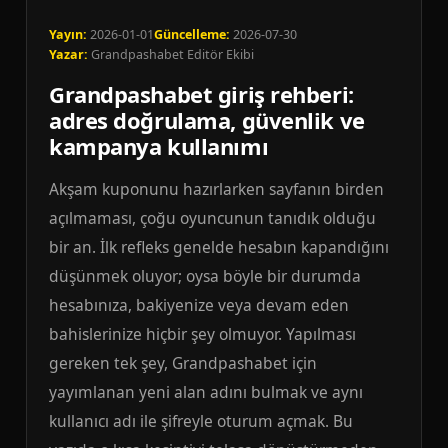
Yayın:
2026-01-01
Güncelleme:
2026-07-30
Yazar:
Grandpashabet Editör Ekibi
Grandpashabet giriş rehberi:
adres doğrulama, güvenlik ve
kampanya kullanımı
Akşam kuponunu hazırlarken sayfanın birden
açılmaması, çoğu oyuncunun tanıdık olduğu
bir an. İlk refleks genelde hesabın kapandığını
düşünmek oluyor; oysa böyle bir durumda
hesabınıza, bakiyenize veya devam eden
bahislerinize hiçbir şey olmuyor. Yapılması
gereken tek şey, Grandpashabet için
yayımlanan yeni alan adını bulmak ve aynı
kullanıcı adı ile şifreyle oturum açmak. Bu