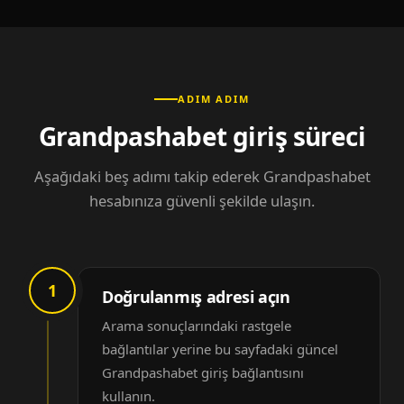
ADIM ADIM
Grandpashabet giriş süreci
Aşağıdaki beş adımı takip ederek Grandpashabet
hesabınıza güvenli şekilde ulaşın.
1
Doğrulanmış adresi açın
Arama sonuçlarındaki rastgele
bağlantılar yerine bu sayfadaki güncel
Grandpashabet giriş bağlantısını
kullanın.