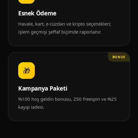
Esnek Ödeme
Havale, kart, e-cüzdan ve kripto seçenekleri;
işlem geçmişi şeffaf biçimde raporlanır.
BONUS
🎁
Kampanya Paketi
%100 hoş geldin bonusu, 250 freespin ve %25
kayıp iadesi.