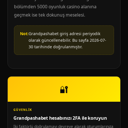
bölümden 5000 oyunluk casino alanına
geçmek ise tek dokunuş meselesi.
Not:
Grandpashabet giriş adresi periyodik
olarak güncellenebilir. Bu sayfa 2026-07-
30 tarihinde doğrulanmıştır.
🔐
GÜVENLIK
Grandpashabet hesabınızı 2FA ile koruyun
İki faktörlü doğrulamayı devreye alarak oturumlarınıza