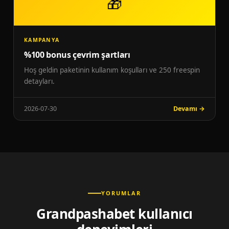
🎁
KAMPANYA
%100 bonus çevrim şartları
Hoş geldin paketinin kullanım koşulları ve 250 freespin
detayları.
2026-07-30
Devamı →
YORUMLAR
Grandpashabet kullanıcı