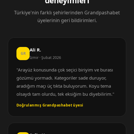
deneyimleri
Türkiye'nin farklı şehirlerinden Grandpashabet
üyelerinin geri bildirimleri.
Ali R.
GR
İzmir · Şubat 2026
"Arayüz konusunda çok seçici biriyim ve burası
gözümü yormadı. Kategoriler sade duruyor,
aradığım maçı üç tıkta buluyorum. Koyu tema
olsaydı tam olurdu, tek eksiğim bu diyebilirim."
Doğrulanmış Grandpashabet üyesi