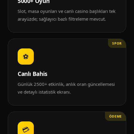
5000+ Oyun
Slot, masa oyunları ve canlı casino başlıkları tek
arayüzde; sağlayıcı bazlı filtreleme mevcut.
SPOR
⚽
Canlı Bahis
Günlük 2500+ etkinlik, anlık oran güncellemesi
ve detaylı istatistik ekranı.
ÖDEME
💳