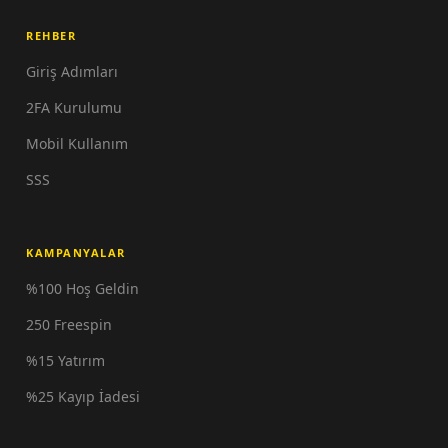
REHBER
Giriş Adımları
2FA Kurulumu
Mobil Kullanım
SSS
KAMPANYALAR
%100 Hoş Geldin
250 Freespin
%15 Yatırım
%25 Kayıp İadesi