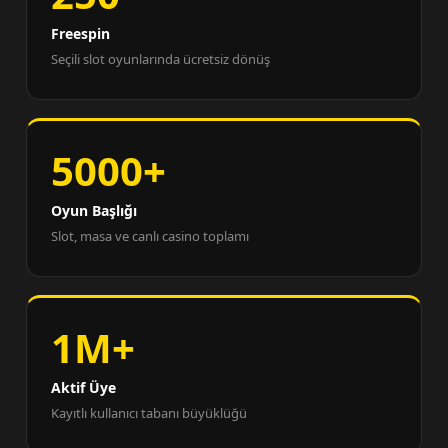
Freespin
Seçili slot oyunlarında ücretsiz dönüş
5000+
Oyun Başlığı
Slot, masa ve canlı casino toplamı
1M+
Aktif Üye
Kayıtlı kullanıcı tabanı büyüklüğü