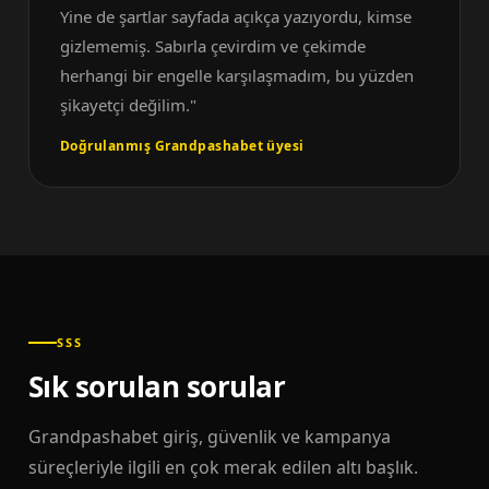
Yine de şartlar sayfada açıkça yazıyordu, kimse
gizlememiş. Sabırla çevirdim ve çekimde
herhangi bir engelle karşılaşmadım, bu yüzden
şikayetçi değilim."
Doğrulanmış Grandpashabet üyesi
SSS
Sık sorulan sorular
Grandpashabet giriş, güvenlik ve kampanya
süreçleriyle ilgili en çok merak edilen altı başlık.