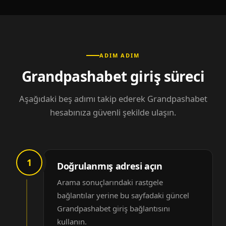
ADIM ADIM
Grandpashabet giriş süreci
Aşağıdaki beş adımı takip ederek Grandpashabet
hesabınıza güvenli şekilde ulaşın.
1
Doğrulanmış adresi açın
Arama sonuçlarındaki rastgele
bağlantılar yerine bu sayfadaki güncel
Grandpashabet giriş bağlantısını
kullanın.