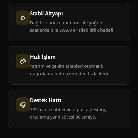
Stabil Altyapı
⚙️
Dağıtık sunucu mimarisi ile yoğun
saatlerde bile %99.9 erişilebilirlik hedefi.
Hızlı İşlem
💳
Yatırım ve çekim talepleri otomatik
doğrulama hattı üzerinden hızla ilerler.
Destek Hattı
🎧
7/24 canlı sohbet ve e-posta desteği;
ortalama yanıt süresi 90 saniye.