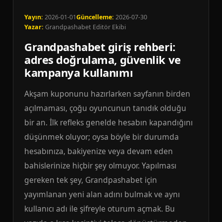
Yayın:
2026-01-01
Güncelleme:
2026-07-30
Yazar:
Grandpashabet Editör Ekibi
Grandpashabet giriş rehberi:
adres doğrulama, güvenlik ve
kampanya kullanımı
Akşam kuponunu hazırlarken sayfanın birden
açılmaması, çoğu oyuncunun tanıdık olduğu
bir an. İlk refleks genelde hesabın kapandığını
düşünmek oluyor; oysa böyle bir durumda
hesabınıza, bakiyenize veya devam eden
bahislerinize hiçbir şey olmuyor. Yapılması
gereken tek şey, Grandpashabet için
yayımlanan yeni alan adını bulmak ve aynı
kullanıcı adı ile şifreyle oturum açmak. Bu