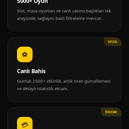
5000+ Oyun
Slot, masa oyunları ve canlı casino başlıkları tek
arayüzde; sağlayıcı bazlı filtreleme mevcut.
SPOR
⚽
Canlı Bahis
Günlük 2500+ etkinlik, anlık oran güncellemesi
ve detaylı istatistik ekranı.
ÖDEME
💳