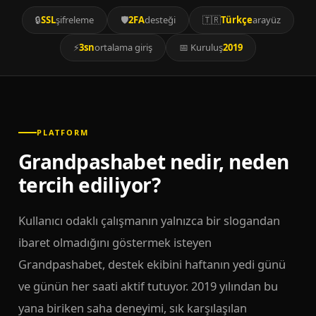
🔒
SSL
şifreleme
🛡️
2FA
desteği
🇹🇷
Türkçe
arayüz
⚡
3sn
ortalama giriş
📅 Kuruluş
2019
PLATFORM
Grandpashabet nedir, neden
tercih ediliyor?
Kullanıcı odaklı çalışmanın yalnızca bir slogandan
ibaret olmadığını göstermek isteyen
Grandpashabet, destek ekibini haftanın yedi günü
ve günün her saati aktif tutuyor. 2019 yılından bu
yana biriken saha deneyimi, sık karşılaşılan