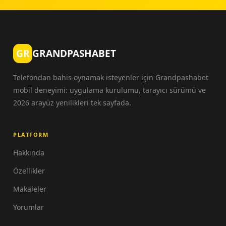
GR
GRANDPASHABET
Telefondan bahis oynamak isteyenler için Grandpashabet
mobil deneyimi: uygulama kurulumu, tarayıcı sürümü ve
2026 arayüz yenilikleri tek sayfada.
PLATFORM
Hakkında
Özellikler
Makaleler
Yorumlar