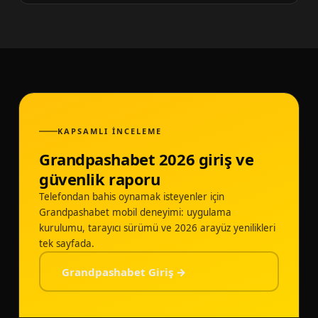
KAPSAMLI İNCELEME
Grandpashabet 2026 giriş ve
güvenlik raporu
Telefondan bahis oynamak isteyenler için
Grandpashabet mobil deneyimi: uygulama
kurulumu, tarayıcı sürümü ve 2026 arayüz yenilikleri
tek sayfada.
Grandpashabet Giriş →