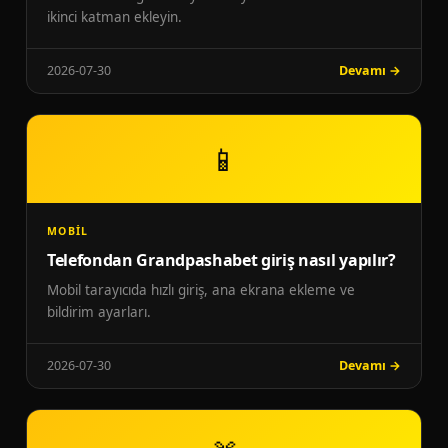
ikinci katman ekleyin.
2026-07-30
Devamı →
📱
MOBIL
Telefondan Grandpashabet giriş nasıl yapılır?
Mobil tarayıcıda hızlı giriş, ana ekrana ekleme ve
bildirim ayarları.
2026-07-30
Devamı →