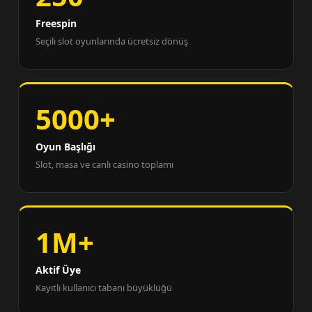
Freespin
Seçili slot oyunlarında ücretsiz dönüş
5000+
Oyun Başlığı
Slot, masa ve canlı casino toplamı
1M+
Aktif Üye
Kayıtlı kullanıcı tabanı büyüklüğü