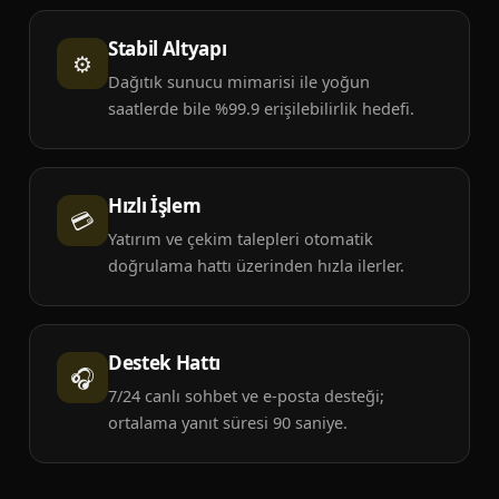
Stabil Altyapı
⚙️
Dağıtık sunucu mimarisi ile yoğun
saatlerde bile %99.9 erişilebilirlik hedefi.
Hızlı İşlem
💳
Yatırım ve çekim talepleri otomatik
doğrulama hattı üzerinden hızla ilerler.
Destek Hattı
🎧
7/24 canlı sohbet ve e-posta desteği;
ortalama yanıt süresi 90 saniye.