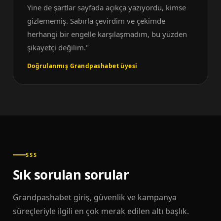
Yine de şartlar sayfada açıkça yazıyordu, kimse
gizlememiş. Sabırla çevirdim ve çekimde
herhangi bir engelle karşılaşmadım, bu yüzden
şikayetçi değilim."
Doğrulanmış Grandpashabet üyesi
SSS
Sık sorulan sorular
Grandpashabet giriş, güvenlik ve kampanya
süreçleriyle ilgili en çok merak edilen altı başlık.