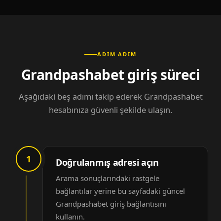
ADIM ADIM
Grandpashabet giriş süreci
Aşağıdaki beş adımı takip ederek Grandpashabet
hesabınıza güvenli şekilde ulaşın.
1
Doğrulanmış adresi açın
Arama sonuçlarındaki rastgele
bağlantılar yerine bu sayfadaki güncel
Grandpashabet giriş bağlantısını
kullanın.