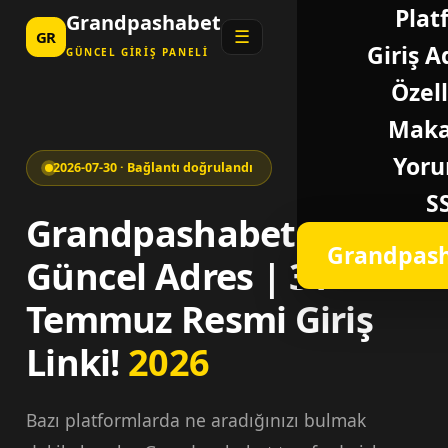
Plat
Grandpashabet
GR
☰
Giriş A
GÜNCEL GİRİŞ PANELİ
Özell
Maka
Yoru
2026-07-30 · Bağlantı doğrulandı
S
Grandpashabet
Grandpash
Güncel Adres | 31
Temmuz Resmi Giriş
Linki!
2026
Bazı platformlarda ne aradığınızı bulmak