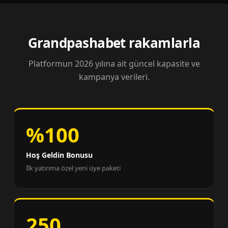
Grandpashabet rakamlarla
Platformun 2026 yılına ait güncel kapasite ve
kampanya verileri.
%100
Hoş Geldin Bonusu
İlk yatırıma özel yeni üye paketi
250