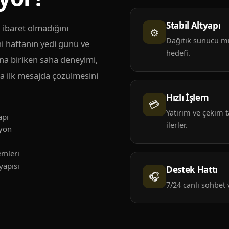
Stabil Altyapı
n ibaret olmadığını
⚙️
Dağıtık sunucu mim
i haftanın yedi günü ve
hedefi.
ana biriken saha deneyimi,
a ilk mesajda çözülmesini
Hızlı İşlem
💳
Yatırım ve çekim 
apı
ilerler.
syon
emleri
yapısı
Destek Hattı
🎧
7/24 canlı sohbet 