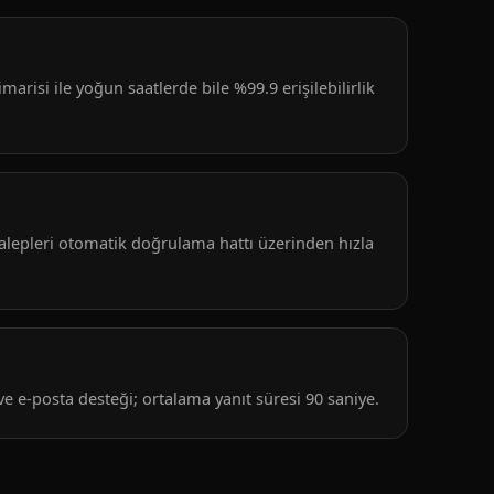
arisi ile yoğun saatlerde bile %99.9 erişilebilirlik
talepleri otomatik doğrulama hattı üzerinden hızla
ve e-posta desteği; ortalama yanıt süresi 90 saniye.