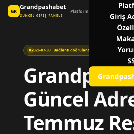
Plat
Grandpashabet
GR
Platform
Adımlar
Özelli
Giriş A
GÜNCEL GİRİŞ PANELİ
Özell
Maka
Yoru
2026-07-30 · Bağlantı doğrulandı
S
Grandpash
Grandpash
Güncel Adre
Temmuz Res