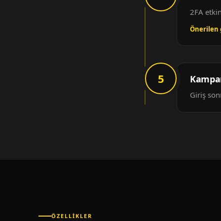
2FA etki
Önerilen 
5
Kampan
Giriş son
ÖZELLIKLER