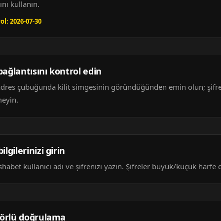
ını kullanın.
ol: 2026-07-30
ağlantısını kontrol edin
 adres çubuğunda kilit simgesinin göründüğünden emin olun; şifre
meyin.
lgilerinizi girin
abet kullanıcı adı ve şifrenizi yazın. Şifreler büyük/küçük harfe d
törlü doğrulama