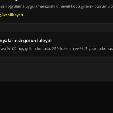
nse doğrulama uygulamanızdaki 6 haneli kodu girerek oturumu o
güvenlik ayarı
yalarınızı görüntüleyin
rası %100 hoş geldin bonusu, 250 freespin ve %15 yatırım bonusu 