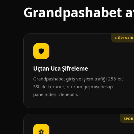
Grandpashabet av
GÜVENLİK
🛡️
Uçtan Uca Şifreleme
Grandpashabet giriş ve işlem trafiği 256-bit
SSL ile korunur; oturum geçmişi hesap
panelinden izlenebilir.
SPOR
⚽