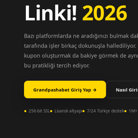
Linki!
2026
Bazı platformlarda ne aradığınızı bulmak da
tarafında işler birkaç dokunuşla hallediliyo
kupon oluşturmak da bakiye görmek de ay
bu pratikliği tercih ediyor.
Grandpashabet Giriş Yap →
Nasıl Giri
256-bit SSL
Lisanslı altyapı
7/24 Türkçe destek
1M+