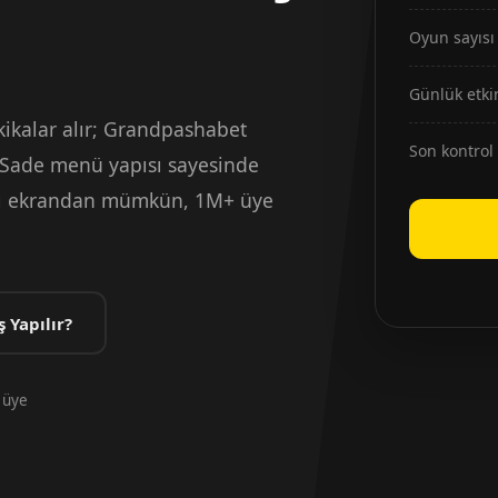
Oyun sayısı
Günlük etkin
kikalar alır; Grandpashabet
Son kontrol
r. Sade menü yapısı sayesinde
nı ekrandan mümkün, 1M+ üye
ş Yapılır?
 üye