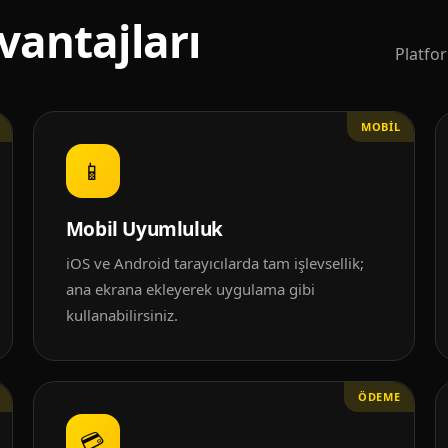
antajları
Platfo
MOBİL
📱
Mobil Uyumluluk
iOS ve Android tarayıcılarda tam işlevsellik;
ana ekrana ekleyerek uygulama gibi
kullanabilirsiniz.
ÖDEME
💳