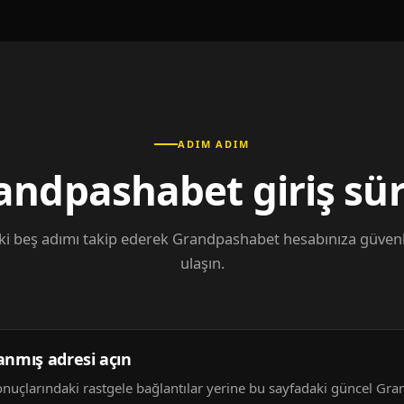
ADIM ADIM
andpashabet giriş sür
i beş adımı takip ederek Grandpashabet hesabınıza güvenl
ulaşın.
anmış adresi açın
nuçlarındaki rastgele bağlantılar yerine bu sayfadaki güncel Gra