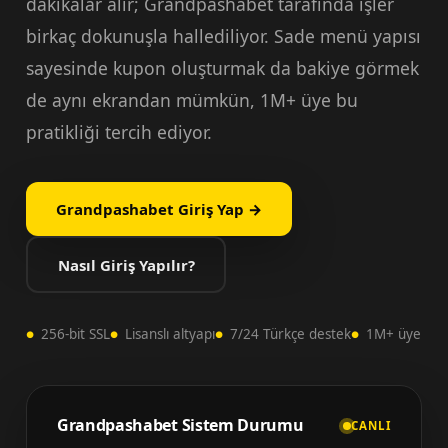
dakikalar alır; Grandpashabet tarafında işler
birkaç dokunuşla hallediliyor. Sade menü yapısı
sayesinde kupon oluşturmak da bakiye görmek
de aynı ekrandan mümkün, 1M+ üye bu
pratikliği tercih ediyor.
Grandpashabet Giriş Yap →
Nasıl Giriş Yapılır?
256-bit SSL
Lisanslı altyapı
7/24 Türkçe destek
1M+ üye
Grandpashabet Sistem Durumu
CANLI