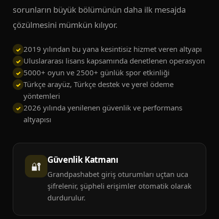
sorunların büyük bölümünün daha ilk mesajda
çözülmesini mümkün kılıyor.
2019 yılından bu yana kesintisiz hizmet veren altyapı
Uluslararası lisans kapsamında denetlenen operasyon
5000+ oyun ve 2500+ günlük spor etkinliği
Türkçe arayüz, Türkçe destek ve yerel ödeme
yöntemleri
2026 yılında yenilenen güvenlik ve performans
altyapısı
Güvenlik Katmanı
🔐
Grandpashabet giriş oturumları uçtan uca
şifrelenir, şüpheli erişimler otomatik olarak
durdurulur.