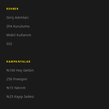
REHBER
Giriş Adımları
2FA Kurulumu
Mobil Kullanım
SSS
KAMPANYALAR
%100 Hoş Geldin
250 Freespin
%15 Yatırım
%25 Kayıp İadesi