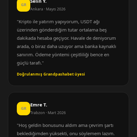
Selin Y.
GR
Ankara · Mayıs 2026
"Kripto ile yatırım yapıyorum, USDT ağı
üzerinden gönderdiğim tutar ortalama beş
dakikada hesaba geçiyor. Havale de deniyorum
arada, o biraz daha uzuyor ama banka kaynaklı
sanırım. Ödeme yöntemi çeşitliliği bence en
güçlü tarafı."
Doğrulanmış Grandpashabet üyesi
Emre T.
GR
Trabzon · Mart 2026
"Hoş geldin bonusunu aldım ama çevrim şartı
beklediğimden yüksekti, onu söylemem lazım.