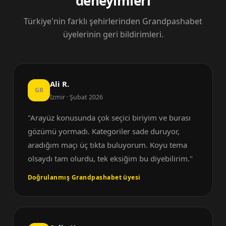
deneyimleri
Türkiye'nin farklı şehirlerinden Grandpashabet
üyelerinin geri bildirimleri.
Ali R.
GR
İzmir · Şubat 2026
"Arayüz konusunda çok seçici biriyim ve burası
gözümü yormadı. Kategoriler sade duruyor,
aradığım maçı üç tıkta buluyorum. Koyu tema
olsaydı tam olurdu, tek eksiğim bu diyebilirim."
Doğrulanmış Grandpashabet üyesi