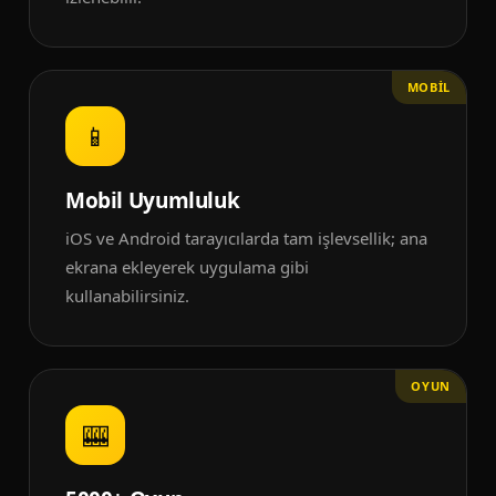
MOBİL
📱
Mobil Uyumluluk
iOS ve Android tarayıcılarda tam işlevsellik; ana
ekrana ekleyerek uygulama gibi
kullanabilirsiniz.
OYUN
🎰