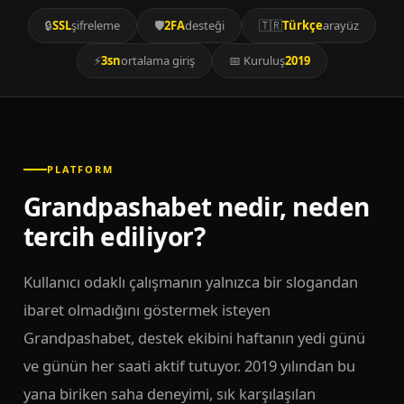
🔒
SSL
şifreleme
🛡️
2FA
desteği
🇹🇷
Türkçe
arayüz
⚡
3sn
ortalama giriş
📅 Kuruluş
2019
PLATFORM
Grandpashabet nedir, neden
tercih ediliyor?
Kullanıcı odaklı çalışmanın yalnızca bir slogandan
ibaret olmadığını göstermek isteyen
Grandpashabet, destek ekibini haftanın yedi günü
ve günün her saati aktif tutuyor. 2019 yılından bu
yana biriken saha deneyimi, sık karşılaşılan