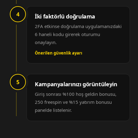
4
İki faktörlü doğrulama
2FA etkinse doğrulama uygulamanızdaki
6 haneli kodu girerek oturumu
onaylayın.
Önerilen güvenlik ayarı
5
Kampanyalarınızı görüntüleyin
Giriş sonrası %100 hoş geldin bonusu,
250 freespin ve %15 yatırım bonusu
panelde listelenir.