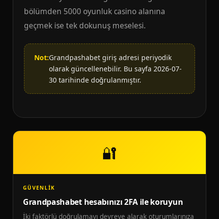
bölümden 5000 oyunluk casino alanına
geçmek ise tek dokunuş meselesi.
Not:
Grandpashabet giriş adresi periyodik
olarak güncellenebilir. Bu sayfa 2026-07-
30 tarihinde doğrulanmıştır.
🔐
GÜVENLIK
Grandpashabet hesabınızı 2FA ile koruyun
İki faktörlü doğrulamayı devreye alarak oturumlarınıza