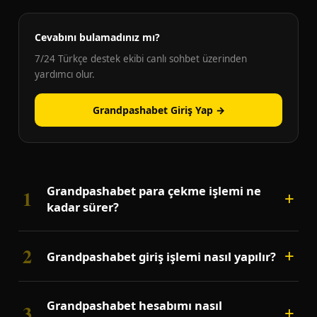
Cevabını bulamadınız mı?
7/24 Türkçe destek ekibi canlı sohbet üzerinden
yardımcı olur.
Grandpashabet Giriş Yap →
Grandpashabet para çekme işlemi ne
1
+
kadar sürer?
Talep oluşturulduktan sonra Grandpashabet
2
+
Grandpashabet giriş işlemi nasıl yapılır?
finans birimi işlemi çoğunlukla on beş dakika ile
bir saat arasında onaylıyor. Akşam saatlerindeki
Grandpashabet hesabınıza girmek için güncel
yoğunlukta bu süre bir miktar uzayabiliyor;
Grandpashabet hesabımı nasıl
3
+
adrese ulaşıp sağ üst köşedeki giriş butonuna
banka tarafındaki bekleme ise seçilen yönteme