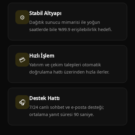
Stabil Altyapı
⚙️
Dağıtık sunucu mimarisi ile yoğun
saatlerde bile %99.9 erişilebilirlik hedefi.
Hızlı İşlem
💳
Yatırım ve çekim talepleri otomatik
doğrulama hattı üzerinden hızla ilerler.
Destek Hattı
🎧
7/24 canlı sohbet ve e-posta desteği;
ortalama yanıt süresi 90 saniye.