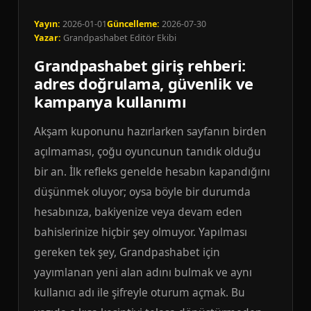
Yayın:
2026-01-01
Güncelleme:
2026-07-30
Yazar:
Grandpashabet Editör Ekibi
Grandpashabet giriş rehberi:
adres doğrulama, güvenlik ve
kampanya kullanımı
Akşam kuponunu hazırlarken sayfanın birden
açılmaması, çoğu oyuncunun tanıdık olduğu
bir an. İlk refleks genelde hesabın kapandığını
düşünmek oluyor; oysa böyle bir durumda
hesabınıza, bakiyenize veya devam eden
bahislerinize hiçbir şey olmuyor. Yapılması
gereken tek şey, Grandpashabet için
yayımlanan yeni alan adını bulmak ve aynı
kullanıcı adı ile şifreyle oturum açmak. Bu