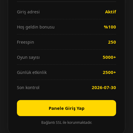
Aktif
Giriş adresi
%100
Hoş geldin bonusu
250
Freespin
5000+
Oyun sayısı
2500+
Günlük etkinlik
2026-07-30
Son kontrol
Panele Giriş Yap
Bağlantı SSL ile korunmaktadır.