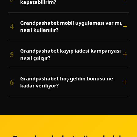
kapatabilirim?
tıklamanız yeterli. Kullanıcı adı ve şifrenizi
ve mesai saatlerine göre değişiyor.
yazdıktan sonra panel doğrudan açılır. Şifrenizi
Kapatma talebi canlı destek üzerinden ya da
hatırlamıyorsanız e-posta ya da telefon
Grandpashabet mobil uygulaması var mı,
4
+
sisteme kayıtlı e-posta adresinizden iletiliyor.
nasıl kullanılır?
doğrulamasıyla yenileyebilir, ardından sayfaya
Grandpashabet ekibi bakiyenizi kontrol ettikten
sorunsuz erişebilirsiniz.
sonra hesabı donduruyor ve kalıcı olarak
Telefon tarayıcısından açılan Grandpashabet
kapatıyor. Bir süre ara vermek isteyenler için
Grandpashabet kayıp iadesi kampanyası
5
+
arayüzü ekran boyutuna kendini uyarlıyor;
nasıl çalışır?
geçici mola seçeneği de bulunuyor.
bunun yanında Android cihazlar için kurulum
dosyası da sunuluyor. iOS kullanan üyeler siteyi
Haftalık zarar hesaplanıyor ve bu tutarın 25
ana ekrana kısayol olarak ekleyerek uygulamaya
Grandpashabet hoş geldin bonusu ne
6
+
oranındaki bölümü hesabınıza geri yükleniyor.
kadar veriliyor?
çok yakın bir deneyim elde edebiliyor.
Grandpashabet tarafında iade genelde pazartesi
günleri tanımlanıyor ve düşük çevrim şartıyla
Yeni kayıt olan üyeler için Grandpashabet
kullanılabiliyor. Kampanyanın üst sınırı kural
tarafında ilk yatırıma özel 100 oranında hoş
metninde açıkça belirtiliyor.
geldin desteği ve 250 adet ücretsiz dönüş
tanımlanıyor. Kampanyaya katılmak isteyen
kullanıcının hesap bilgilerini doğrulaması ve