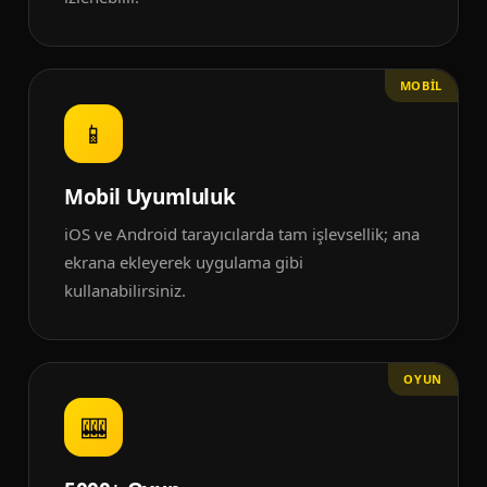
MOBİL
📱
Mobil Uyumluluk
iOS ve Android tarayıcılarda tam işlevsellik; ana
ekrana ekleyerek uygulama gibi
kullanabilirsiniz.
OYUN
🎰