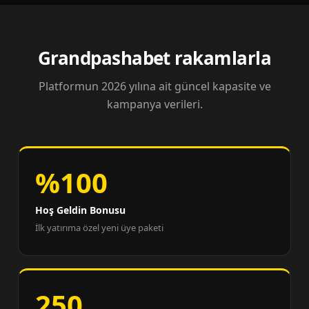
Grandpashabet rakamlarla
Platformun 2026 yılına ait güncel kapasite ve
kampanya verileri.
%100
Hoş Geldin Bonusu
İlk yatırıma özel yeni üye paketi
250