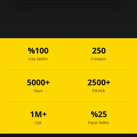
%100
250
Hoş Geldin
Freespin
5000+
2500+
Oyun
Etkinlik
1M+
%25
Üye
Kayıp İadesi