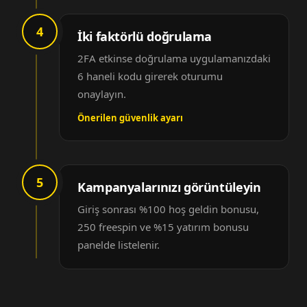
4
İki faktörlü doğrulama
2FA etkinse doğrulama uygulamanızdaki
6 haneli kodu girerek oturumu
onaylayın.
Önerilen güvenlik ayarı
5
Kampanyalarınızı görüntüleyin
Giriş sonrası %100 hoş geldin bonusu,
250 freespin ve %15 yatırım bonusu
panelde listelenir.