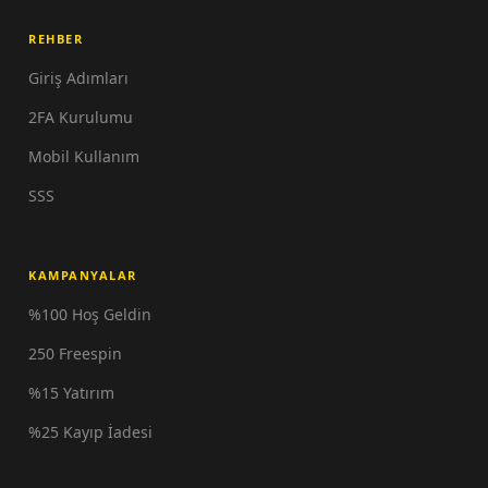
REHBER
Giriş Adımları
2FA Kurulumu
Mobil Kullanım
SSS
KAMPANYALAR
%100 Hoş Geldin
250 Freespin
%15 Yatırım
%25 Kayıp İadesi