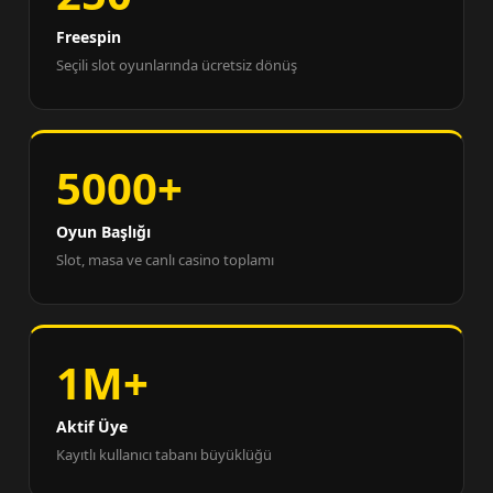
Freespin
Seçili slot oyunlarında ücretsiz dönüş
5000+
Oyun Başlığı
Slot, masa ve canlı casino toplamı
1M+
Aktif Üye
Kayıtlı kullanıcı tabanı büyüklüğü