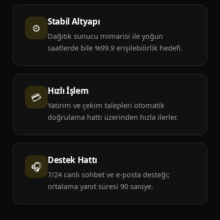
Stabil Altyapı
⚙️
Dağıtık sunucu mimarisi ile yoğun
saatlerde bile %99.9 erişilebilirlik hedefi.
Hızlı İşlem
💳
Yatırım ve çekim talepleri otomatik
doğrulama hattı üzerinden hızla ilerler.
Destek Hattı
🎧
7/24 canlı sohbet ve e-posta desteği;
ortalama yanıt süresi 90 saniye.