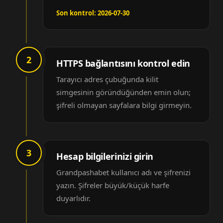
Son kontrol: 2026-07-30
2
HTTPS bağlantısını kontrol edin
Tarayıcı adres çubuğunda kilit
simgesinin göründüğünden emin olun;
şifreli olmayan sayfalara bilgi girmeyin.
3
Hesap bilgilerinizi girin
Grandpashabet kullanıcı adı ve şifrenizi
yazın. Şifreler büyük/küçük harfe
duyarlıdır.