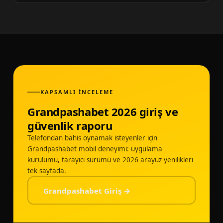
KAPSAMLI İNCELEME
Grandpashabet 2026 giriş ve
güvenlik raporu
Telefondan bahis oynamak isteyenler için
Grandpashabet mobil deneyimi: uygulama
kurulumu, tarayıcı sürümü ve 2026 arayüz yenilikleri
tek sayfada.
Grandpashabet Giriş →