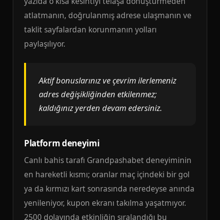
yazıda o kısa kesintiyi telaşa dönüştürmeden
atlatmanın, doğrulanmış adrese ulaşmanın ve
taklit sayfalardan korunmanın yolları
paylaşılıyor.
Aktif bonuslarınız ve çevrim ilerlemeniz
adres değişikliğinden etkilenmez;
kaldığınız yerden devam edersiniz.
Platform deneyimi
Canlı bahis tarafı Grandpashabet deneyiminin
en hareketli kısmı; oranlar maç içindeki bir gol
ya da kırmızı kart sonrasında neredeyse anında
yenileniyor, kupon ekranı takılma yaşatmıyor.
2500 dolayında etkinliğin sıralandığı bu